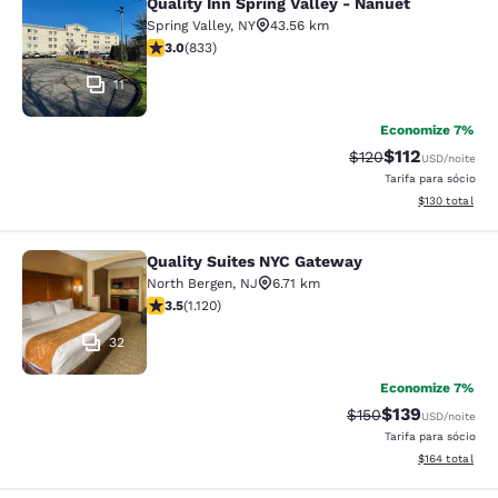
Quality Inn Spring Valley - Nanuet
Quality Inn Spring Valley - Nanuet
Spring Valley
,
NY
43.56 km
classificação 3 estrelas. Razoável. 833 avaliações
3.0
(
833
)
11
Economize 7%
$112
Tarifa anterior “tac
Tarifa com des
$120
USD
/noite
Tarifa para sócio
Exibir detalhe
$130
total
Quality Suites NYC Gateway
Quality Suites NYC Gateway
North Bergen
,
NJ
6.71 km
classificação 3.54 estrelas. Bom. 1120 avaliações
3.5
(
1.120
)
32
Economize 7%
$139
Tarifa anterior “tac
Tarifa com des
$150
USD
/noite
Tarifa para sócio
Exibir detalhe
$164
total