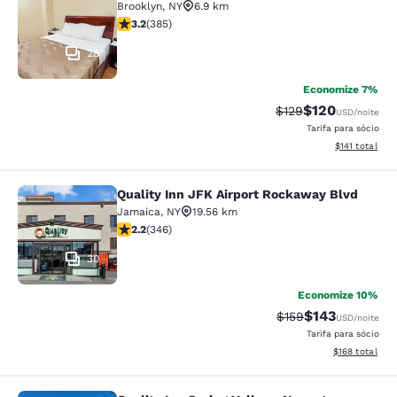
Brooklyn
,
NY
6.9 km
classificação 3.21 estrelas. Bom. 385 avaliações
3.2
(
385
)
28
Economize 7%
$120
Tarifa anterior “tac
Tarifa com des
$129
USD
/noite
Tarifa para sócio
Exibir detalhe
$141
total
Quality Inn JFK Airport Rockaway Blvd
Quality Inn JFK Airport Rockaway B
Jamaica
,
NY
19.56 km
classificação 2.24 estrelas. Razoável. 346 avaliações
2.2
(
346
)
30
Economize 10%
$143
Tarifa anterior “tac
Tarifa com des
$159
USD
/noite
Tarifa para sócio
Exibir detalhe
$168
total