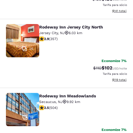
Tarifa para sócio
Exibir detalhe
$141
total
Rodeway Inn Jersey City North
Rodeway Inn Jersey City North
Jersey City
,
NJ
6.03 km
classificação 2.87 estrelas. Razoável. 357 avaliações
2.9
(
357
)
26
Economize 7%
$102
Tarifa anterior “tac
Tarifa com des
$110
USD
/noite
Tarifa para sócio
Exibir detalhe
$119
total
Rodeway Inn Meadowlands
Rodeway Inn Meadowlands
Secaucus
,
NJ
9.92 km
classificação 2.55 estrelas. Razoável. 504 avaliações
2.5
(
504
)
19
Economize 7%