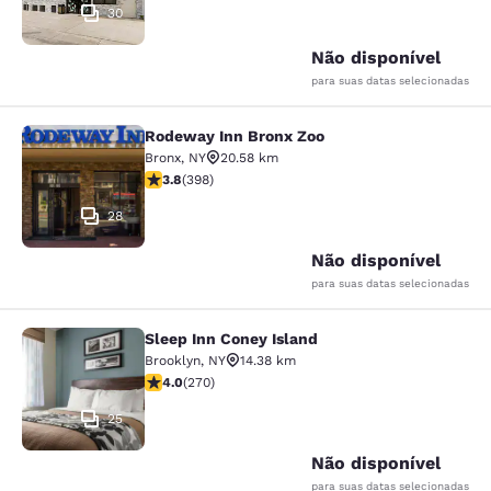
30
Não disponível
para suas datas selecionadas
Rodeway Inn Bronx Zoo
Rodeway Inn Bronx Zoo
Bronx
,
NY
20.58 km
classificação 3.82 estrelas. Bom. 398 avaliações
3.8
(
398
)
28
Não disponível
para suas datas selecionadas
Sleep Inn Coney Island
Sleep Inn Coney Island
Brooklyn
,
NY
14.38 km
classificação 4.01 estrelas. Muito bom. 270 avaliações
4.0
(
270
)
25
Não disponível
para suas datas selecionadas