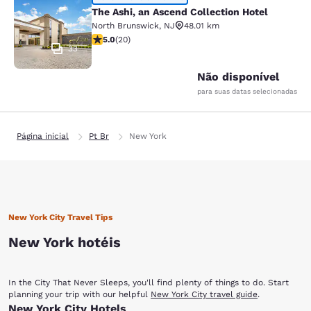
The Ashi, an Ascend Collection Hote
The Ashi, an Ascend Collection Hotel
North Brunswick
,
NJ
48.01 km
classificação 5 estrelas. Excepcional. 20 avaliações
5.0
(
20
)
33
Não disponível
para suas datas selecionadas
Página inicial
Pt Br
New York
New York City Travel Tips
New York hotéis
In the City That Never Sleeps, you'll find plenty of things to do. Start
planning your trip with our helpful
New York City travel guide
.
New York City Hotels