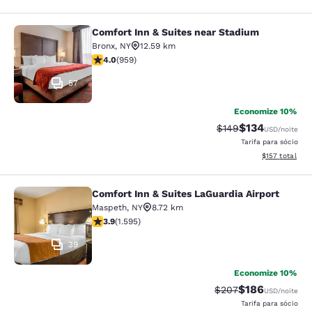
Comfort Inn & Suites near Stadium
Comfort Inn & Suites near Stadium
Bronx
,
NY
12.59 km
classificação 3.98 estrelas. Bom. 959 avaliações
4.0
(
959
)
57
Economize 10%
$134
Tarifa anterior “tac
Tarifa com des
$149
USD
/noite
Tarifa para sócio
Exibir detalhe
$157
total
Comfort Inn & Suites LaGuardia Airport
Comfort Inn & Suites LaGuardia Airp
Maspeth
,
NY
8.72 km
classificação 3.9 estrelas. Bom. 1595 avaliações
3.9
(
1.595
)
39
Economize 10%
$186
Tarifa anterior “tac
Tarifa com des
$207
USD
/noite
Tarifa para sócio