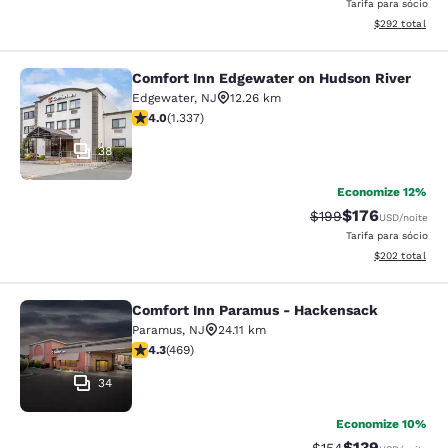
Tarifa para sócio
Exibir detalhes
$292
total
Comfort Inn Edgewater on Hudson River
Comfort Inn Edgewater on Hudson R
Edgewater
,
NJ
12.26 km
classificação 4.02 estrelas. Muito bom. 1337 avaliaçõe
4.0
(
1.337
)
38
Economize 12%
$176
Tarifa anterior “tac
Tarifa com des
$199
USD
/noite
Tarifa para sócio
Exibir detalhes
$202
total
Comfort Inn Paramus - Hackensack
Comfort Inn Paramus - Hackensack
Paramus
,
NJ
24.11 km
classificação 4.29 estrelas. Excelente. 469 avaliações
4.3
(
469
)
34
Economize 10%
$139
Tarifa anterior “tac
Tarifa com des