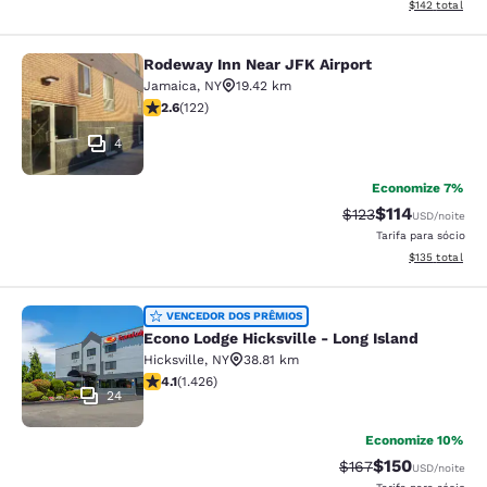
Exibir detalhe
$142
total
Rodeway Inn Near JFK Airport
Rodeway Inn Near JFK Airport
Jamaica
,
NY
19.42 km
classificação 2.57 estrelas. Razoável. 122 avaliações
2.6
(
122
)
4
Economize 7%
$114
Tarifa anterior “ta
Tarifa com des
$123
USD
/noite
Tarifa para sócio
Exibir detalhe
$135
total
Econo Lodge Hicksville - Long Islan
VENCEDOR DOS PRÊMIOS
Econo Lodge Hicksville - Long Island
Hicksville
,
NY
38.81 km
classificação 4.06 estrelas. Muito bom. 1426 avaliaçõe
4.1
(
1.426
)
24
Economize 10%
$150
Tarifa anterior “tac
Tarifa com des
$167
USD
/noite