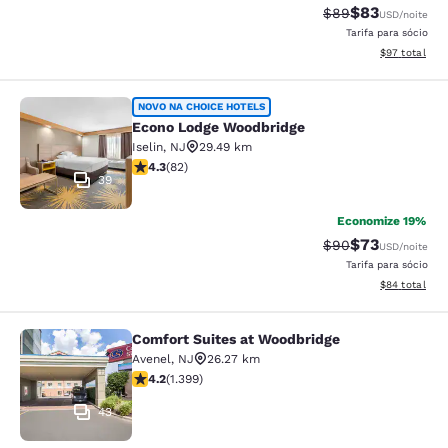
$83
Tarifa anterior “t
Tarifa com de
$89
USD
/noite
Tarifa para sócio
Exibir detalhe
$97
total
Econo Lodge Woodbridge
NOVO NA CHOICE HOTELS
Econo Lodge Woodbridge
Iselin
,
NJ
29.49 km
classificação 4.34 estrelas. Excelente. 82 avaliações
4.3
(
82
)
39
Economize 19%
$73
Tarifa anterior “t
Tarifa com de
$90
USD
/noite
Tarifa para sócio
Exibir detalhe
$84
total
Comfort Suites at Woodbridge
Comfort Suites at Woodbridge
Avenel
,
NJ
26.27 km
classificação 4.18 estrelas. Muito bom. 1399 avaliaçõe
4.2
(
1.399
)
43