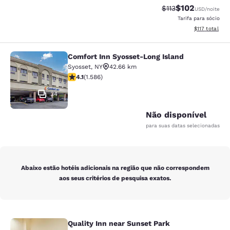
$102
Tarifa anterior “ta
Tarifa com des
$113
USD
/noite
Tarifa para sócio
Exibir detalhe
$117
total
Comfort Inn Syosset-Long Island
Comfort Inn Syosset-Long Island
Syosset
,
NY
42.66 km
classificação 4.11 estrelas. Muito bom. 1586 avaliações
4.1
(
1.586
)
34
Não disponível
para suas datas selecionadas
Abaixo estão hotéis adicionais na região que não correspondem
aos seus critérios de pesquisa exatos.
Quality Inn near Sunset Park
Quality Inn near Sunset Park