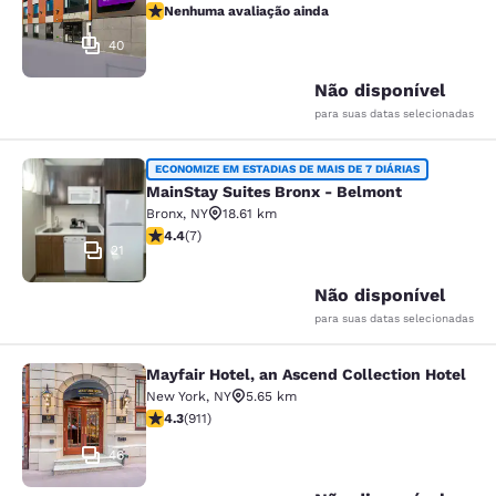
Nenhuma avaliação ainda
Nenhuma avaliação ainda
40
Não disponível
para suas datas selecionadas
MainStay Suites Bronx - Belmont
ECONOMIZE EM ESTADIAS DE MAIS DE 7 DIÁRIAS
MainStay Suites Bronx - Belmont
Bronx
,
NY
18.61 km
classificação 4.43 estrelas. Excelente. 7 avaliações
4.4
(
7
)
21
Não disponível
para suas datas selecionadas
Mayfair Hotel, an Ascend Collection Hotel
Mayfair Hotel, an Ascend Collection
New York
,
NY
5.65 km
classificação 4.33 estrelas. Excelente. 911 avaliações
4.3
(
911
)
46