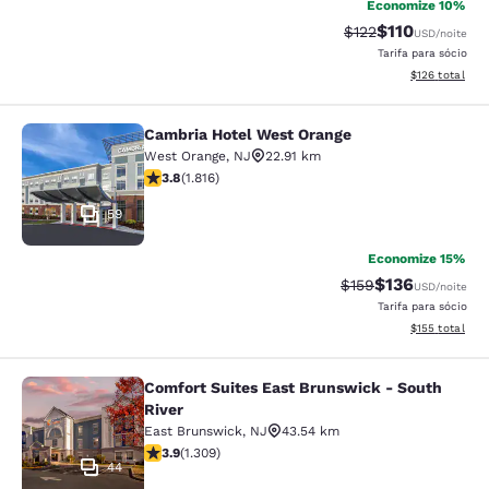
Economize 10%
$110
Tarifa anterior “ta
Tarifa com des
$122
USD
/noite
Tarifa para sócio
Exibir detalhe
$126
total
Cambria Hotel West Orange
Cambria Hotel West Orange
West Orange
,
NJ
22.91 km
classificação 3.84 estrelas. Bom. 1816 avaliações
3.8
(
1.816
)
59
Economize 15%
$136
Tarifa anterior “tac
Tarifa com des
$159
USD
/noite
Tarifa para sócio
Exibir detalhe
$155
total
Comfort Suites East Brunswick - South
Comfort Suites East Brunswick - So
River
East Brunswick
,
NJ
43.54 km
classificação 3.85 estrelas. Bom. 1309 avaliações
3.9
(
1.309
)
44