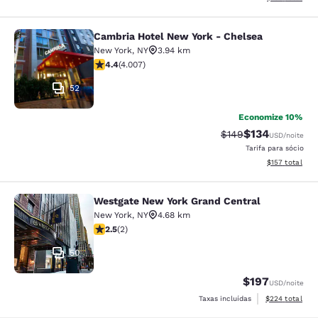
Cambria Hotel New York - Chelsea
Cambria Hotel New York - Chelsea
New York
,
NY
3.94 km
classificação 4.44 estrelas. Excelente. 4007 avaliaçõe
4.4
(
4.007
)
52
Economize 10%
$134
Tarifa anterior “tac
Tarifa com des
$149
USD
/noite
Tarifa para sócio
Exibir detalhe
$157
total
Westgate New York Grand Central
Westgate New York Grand Central
New York
,
NY
4.68 km
classificação 2.5 estrelas. Razoável. 2 avaliações
2.5
(
2
)
50
$197
USD
/noite
Exibir detalhes
Taxas incluídas
$224
total