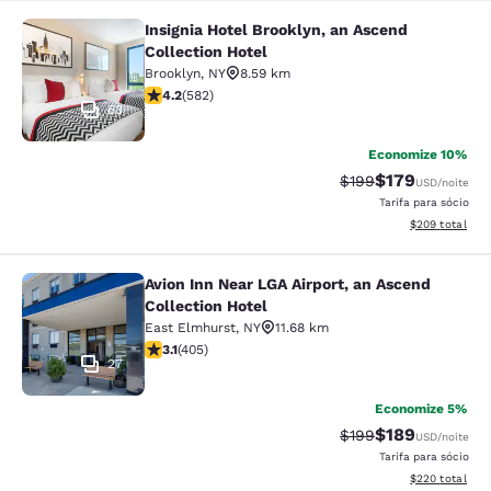
Insignia Hotel Brooklyn, an Ascend
Insignia Hotel Brooklyn, an Ascend 
Collection Hotel
Brooklyn
,
NY
8.59 km
classificação 4.18 estrelas. Muito bom. 582 avaliações
4.2
(
582
)
63
Economize 10%
$179
Tarifa anterior “tac
Tarifa com des
$199
USD
/noite
Tarifa para sócio
Exibir detalhes
$209
total
Avion Inn Near LGA Airport, an Ascend
Avion Inn Near LGA Airport, an Asce
Collection Hotel
East Elmhurst
,
NY
11.68 km
classificação 3.14 estrelas. Bom. 405 avaliações
3.1
(
405
)
27
Economize 5%
$189
Tarifa anterior “tac
Tarifa com des
$199
USD
/noite
Tarifa para sócio
Exibir detalhes
$220
total