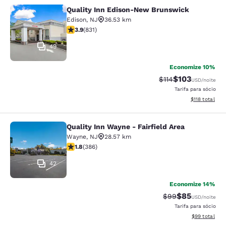
Quality Inn Edison-New Brunswick
Quality Inn Edison-New Brunswick
Edison
,
NJ
36.53 km
classificação 3.89 estrelas. Bom. 831 avaliações
3.9
(
831
)
49
Economize 10%
$103
Tarifa anterior “ta
Tarifa com des
$114
USD
/noite
Tarifa para sócio
Exibir detalhe
$118
total
Quality Inn Wayne - Fairfield Area
Quality Inn Wayne - Fairfield Area
Wayne
,
NJ
28.57 km
classificação 1.75 estrelas. Razoável. 386 avaliações
1.8
(
386
)
42
Economize 14%
$85
Tarifa anterior “t
Tarifa com de
$99
USD
/noite
Tarifa para sócio
Exibir detalhe
$99
total