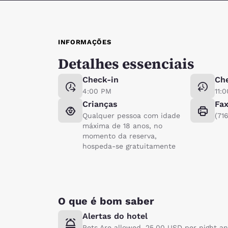
INFORMAÇÕES
Detalhes essenciais
Check-in
Ch
4:00 PM
11:
Crianças
Fa
Qualquer pessoa com idade
(71
máxima de 18 anos, no
momento da reserva,
hospeda-se gratuitamente
O que é bom saber
Alertas do hotel
Pets Are allowed. 25.00 USD per night a