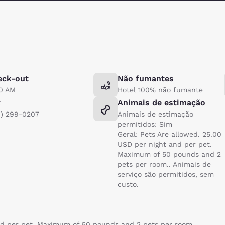
eck-out
Não fumantes
00 AM
Hotel 100% não fumante
x
Animais de estimação
6) 299-0207
Animais de estimação
permitidos: Sim
Geral: Pets Are allowed. 25.00
USD per night and per pet.
Maximum of 50 pounds and 2
pets per room.. Animais de
serviço são permitidos, sem
custo.
nd per pet. Maximum of 50 pounds and 2 pets per room.