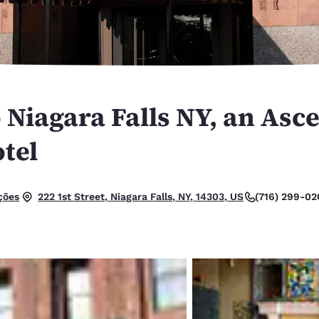
México
Mexico
Español
English
nd
Germany
España
English
Español
Niagara Falls NY, an Asc
France
France
Français
English
tel
Italia
Italy
Italiano
English
. Excelente.
ções
(716) 299-0
222 1st Street, Niagara Falls, NY, 14303, US
ngdom
India
New Zealan
English
English