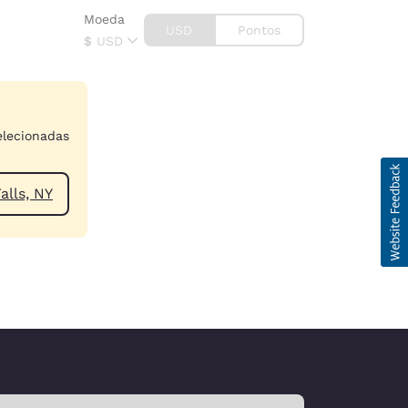
Moeda
USD
Pontos
$
USD
elecionadas
Niagara Falls, NY