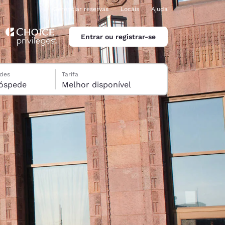
Gerenciar reservas
Locais
Ajuda
Entrar ou registrar-se
edes
Tarifa
rto, 1 hóspede
Melhor disponível
ina