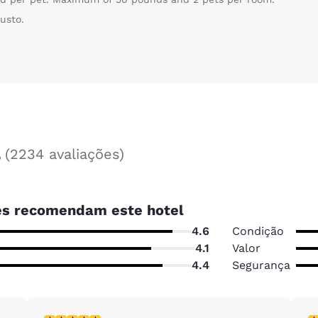
usto.
s
(
2234 avaliações
)
s recomendam este hotel
4.6
Condição
4.1
Valor
4.4
Segurança