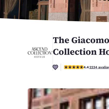
Canada
Français
Europa
Deutschla
Deutsch
The Giacomo 
Spain
English
Collection Ho
Ireland
English
classificação 4.37 estrelas
4.4
2234 avalia
United Ki
English
Ásia-Pacífico
Australia
English