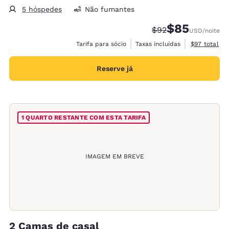
5 hóspedes
Não fumantes
$85
Tarifa anterior “tac
Tarifa com des
$92
USD
/noite
Exibir detal
Tarifa para sócio
Taxas incluídas
$97
total
Reserve já
1 QUARTO RESTANTE COM ESTA TARIFA
IMAGEM EM BREVE
2 Camas de casal