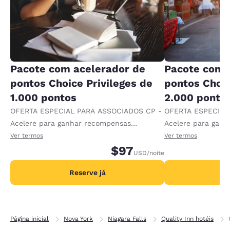
Pacote com acelerador de
Pacote com 
pontos Choice Privileges de
pontos Choic
1.000 pontos
2.000 ponto
OFERTA ESPECIAL PARA ASSOCIADOS CP -
OFERTA ESPECIAL
Acelere para ganhar recompensas
Acelere para gan
recebendo 1.000 pontos extras por diária.
recebendo 2.000 p
Ver termos
Ver termos
$97
USD
/noite
Reserve já
R
Página inicial
Nova York
Niagara Falls
Quality Inn hotéis