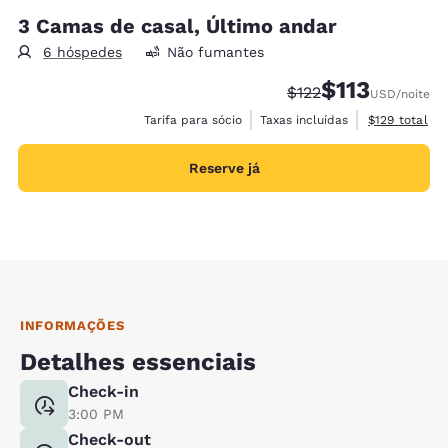
3 Camas de casal, Último andar
6 hóspedes
Não fumantes
$113
Tarifa anterior “tach
Tarifa com desc
$122
USD
/noite
Exibir detalh
Tarifa para sócio
Taxas incluídas
$129
total
Reserve já
INFORMAÇÕES
Detalhes essenciais
Check-in
3:00 PM
Check-out