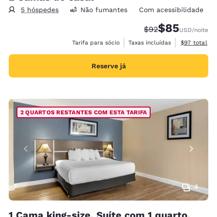
5 hóspedes
Não fumantes
Com acessibilidade
$85
Tarifa anterior “tac
Tarifa com des
$92
USD
/noite
Exibir detal
Tarifa para sócio
Taxas incluídas
$97
total
Reserve já
2 QUARTOS RESTANTES COM ESTA TARIFA
4
1 Cama king-size, Suíte com 1 quarto,