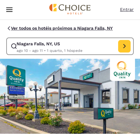
Carregamento concluído
Pular Para Conteúdo Principal
Entrar
Ver todos os hotéis próximos a Niagara Falls, NY
Niagara Falls, NY, US
Modificar pesquisa para Niagara Falls, NY, US. Data de check-in ago 10,
ago 10 - ago 11
•
1 quarto, 1 hóspede