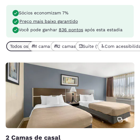
Sócios economizam 7%
Preço mais baixo garantido
Você pode ganhar
836 pontos
após esta estadia
Todos os tipos de quarto (4)
1 cama (1)
2 camas ou mais (3)
Suíte (1)
Com acessibilida
4
2 Camas de casal