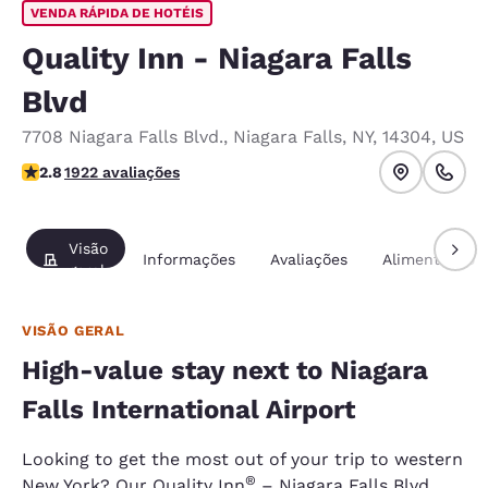
VENDA RÁPIDA DE HOTÉIS
Quality Inn - Niagara Falls
Blvd
7708 Niagara Falls Blvd.
,
Niagara Falls
,
NY
,
14304
,
US
classificação 2.79 estrelas. Razoável.
2.8
1922 avaliações
Visão
Informações
Avaliações
Alimentação
geral
VISÃO GERAL
High-value stay next to Niagara
Falls International Airport
Looking to get the most out of your trip to western
®
New York? Our Quality Inn
– Niagara Falls Blvd