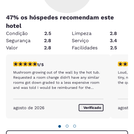
47
% os hóspedes recomendam este
hotel
Condição
2.5
Limpeza
2.8
Segurança
2.8
Serviço
3.4
Valor
2.8
Facilidades
2.5
classificação 1 estrela. Razoável. 1 avaliação
classific
1/5
Mushroom growing out of the wall by the hot tub.
Loud, der
Requested a room change didn’t have any similar
tiny, no 
rooms got down graded to a less expensive room
the quali
and was told I would be reimbursed for the
difference in room price at checkout and they in
fact did not reimburse me and lied to my face
agosto de 2026
agosto 
Verificado
●
○
○