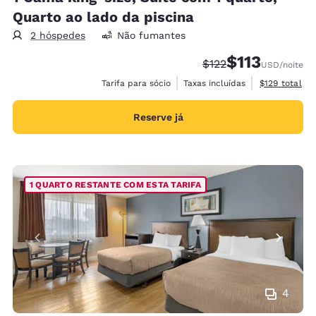
Quarto ao lado da piscina
2 hóspedes
Não fumantes
$113
Tarifa anterior “tach
Tarifa com desc
$122
USD
/noite
Exibir detalh
Tarifa para sócio
Taxas incluídas
$129
total
Reserve já
1 QUARTO RESTANTE COM ESTA TARIFA
4