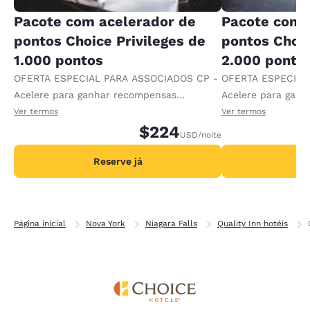
Pacote com acelerador de
Pacote com 
pontos Choice Privileges de
pontos Choic
1.000 pontos
2.000 ponto
OFERTA ESPECIAL PARA ASSOCIADOS CP -
OFERTA ESPECIAL
Acelere para ganhar recompensas
Acelere para gan
recebendo 1.000 pontos extras por diária.
recebendo 2.000 p
Ver termos
Ver termos
$224
USD
/noite
Reserve já
R
Página inicial
Nova York
Niagara Falls
Quality Inn hotéis