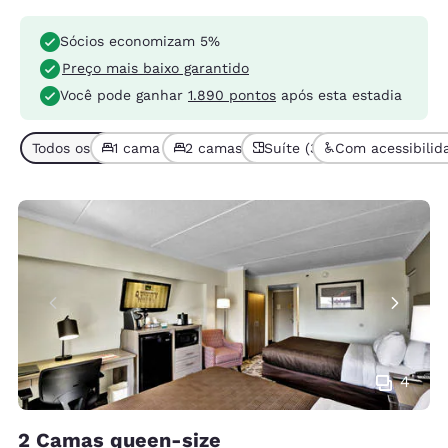
Sócios economizam 5%
Preço mais baixo garantido
Você pode ganhar
1.890 pontos
após esta estadia
Todos os tipos de quarto (5)
1 cama (4)
2 camas ou mais (1)
Suíte (3)
Com acessibilida
4
2 Camas queen-size