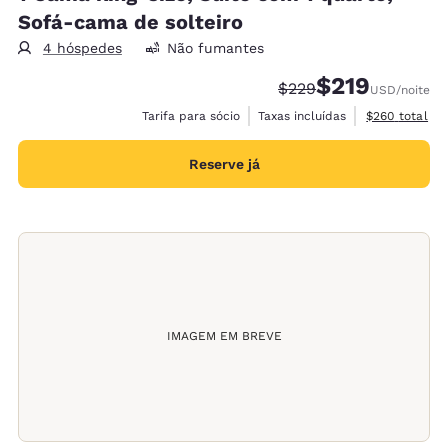
Sofá-cama de solteiro
4 hóspedes
Não fumantes
$219
Tarifa anterior “tacha
Tarifa com desco
$229
USD
/noite
Exibir detalh
Tarifa para sócio
Taxas incluídas
$260
total
Reserve já
IMAGEM EM BREVE