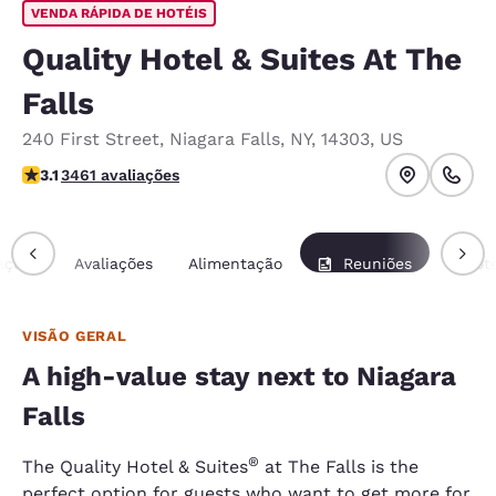
VENDA RÁPIDA DE HOTÉIS
Quality Hotel & Suites At The
Falls
240 First Street
,
Niagara Falls
,
NY
,
14303
,
US
classificação 3.14 estrelas. Bom.
3.1
3461 avaliações
ações
Avaliações
Alimentação
Reuniões
Pacot
VISÃO GERAL
A high-value stay next to Niagara
Falls
®
The Quality Hotel & Suites
at The Falls is the
perfect option for guests who want to get more for