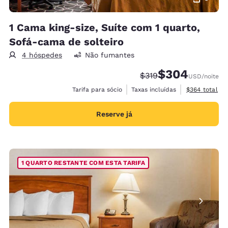
1 Cama king-size, Suíte com 1 quarto,
Sofá-cama de solteiro
4 hóspedes
Não fumantes
$304
Tarifa anterior “tacha
Tarifa com desco
$319
USD
/noite
Exibir detalh
Tarifa para sócio
Taxas incluídas
$364
total
Reserve já
1 QUARTO RESTANTE COM ESTA TARIFA