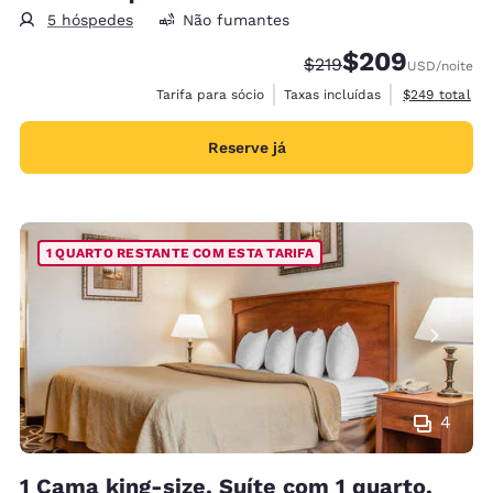
5 hóspedes
Não fumantes
$209
Tarifa anterior “tacha
Tarifa com desco
$219
USD
/noite
Exibir detalh
Tarifa para sócio
Taxas incluídas
$249
total
Reserve já
1 QUARTO RESTANTE COM ESTA TARIFA
4
1 Cama king-size, Suíte com 1 quarto,