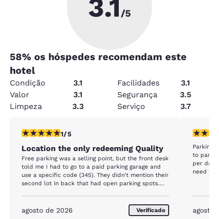
3.1
/5
58
% os hóspedes recomendam este
hotel
Condição
3.1
Facilidades
3.1
Valor
3.1
Segurança
3.5
Limpeza
3.3
Serviço
3.7
classificação 1 estrela. Razoável. 1 avaliação
classific
1/5
Parking w
Location the only redeeming Quality
to park i
Free parking was a selling point, but the front desk
per day. I stayed for 2 days which was $60. Hotel
told me I had to go to a paid parking garage and
need to v
use a specific code (345). They didn't mention their
second lot in back that had open parking spots.
Felt like the desk clerk was getting a kick back.
The room cards had to be reprogrammed by this
same shady clerk because they didn't work at
agosto de 2026
agosto 
Verificado
first. Regardless the room was also moldy and very