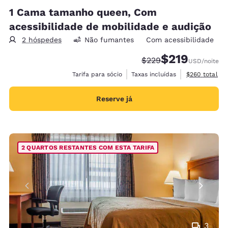
1 Cama tamanho queen, Com
acessibilidade de mobilidade e audição
2 hóspedes
Não fumantes
Com acessibilidade
$219
Tarifa anterior “tacha
Tarifa com desco
$229
USD
/noite
Exibir detalh
Tarifa para sócio
Taxas incluídas
$260
total
Reserve já
2 QUARTOS RESTANTES COM ESTA TARIFA
3