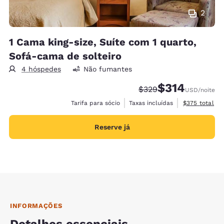
2
1 Cama king-size, Suíte com 1 quarto,
Sofá-cama de solteiro
4 hóspedes
Não fumantes
$314
Tarifa anterior “tacha
Tarifa com desco
$329
USD
/noite
Exibir detalh
Tarifa para sócio
Taxas incluídas
$375
total
Reserve já
INFORMAÇÕES
Detalhes essenciais