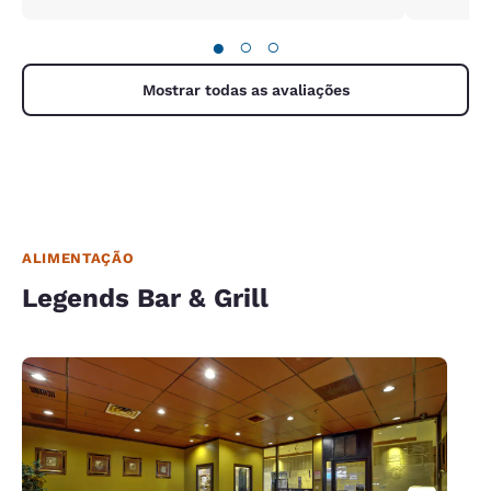
used. The free breakfast was laughable and also
somehow hosted in the attached papa
●
○
○
johns/legends bar. The one good thing was the
location was super walkable.
Mostrar todas as avaliações
ALIMENTAÇÃO
Legends Bar & Grill