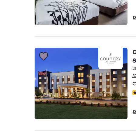
D
C
S
2
3
c
D