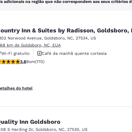
is adicionais na região que não correspondem aos seus critérios d
ountry Inn & Suites by Radisson, Goldsboro,
302 Norwood Avenue
,
Goldsboro
,
NC
,
27534
,
US
.68 km de Goldsboro, NC, EUA
Wi-Fi gratuito
Café da manhã quente cortesia
lassificação 3.83 estrelas. Bom. 170 avaliações
3.8
Bom
(170)
Piscina externa
etalhes do hotel
uality Inn Goldsboro
408 S Harding Dr
,
Goldsboro
,
NC
,
27530
,
US