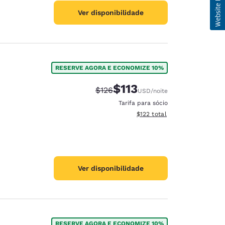
Ver disponibilidade
RESERVE AGORA E ECONOMIZE 10%
$113
Tarifa anterior “tachada”:
Tarifa com desconto:
$126
USD
/noite
Tarifa para sócio
Exibir detalhes do total esti
$122
total
Ver disponibilidade
RESERVE AGORA E ECONOMIZE 10%