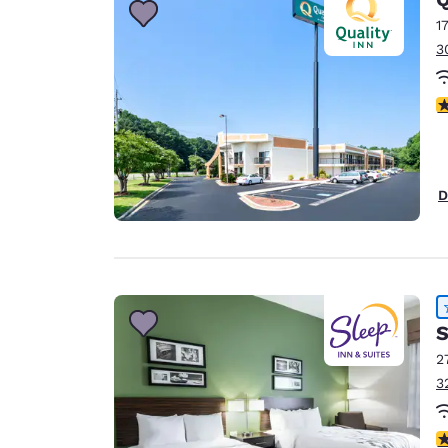
1
3
c
D
S
2
3
c