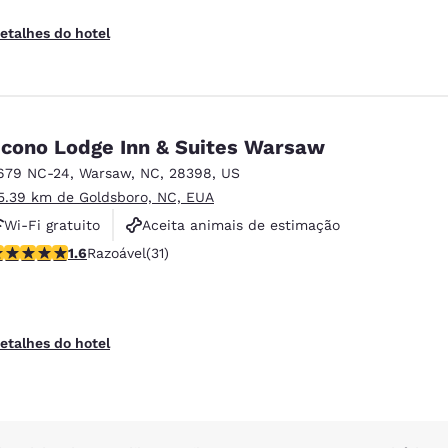
etalhes do hotel
cono Lodge Inn & Suites Warsaw
679 NC-24
,
Warsaw
,
NC
,
28398
,
US
5.39 km de Goldsboro, NC, EUA
Wi-Fi gratuito
Aceita animais de estimação
lassificação 1.61 estrelas. Razoável. 31 avaliações
Estacionamento gratuito
1.6
Razoável
(31)
etalhes do hotel