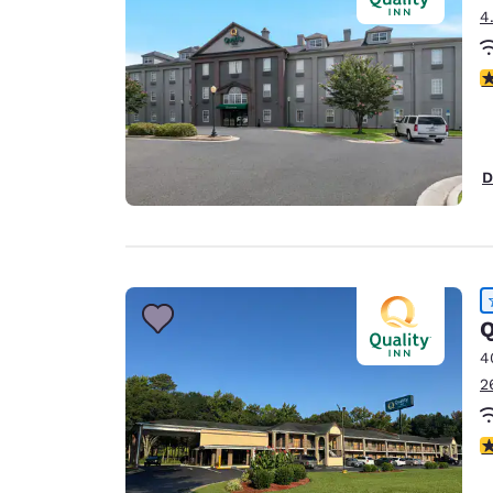
4
c
D
Q
4
2
c