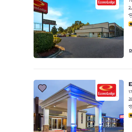
7
Canada
Français
2
Europa
c
Deutschla
Deutsch
Spain
D
English
Ireland
English
E
United Ki
English
1
3
Ásia-Pacífico
Australia
c
English