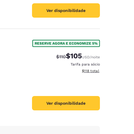
Ver disponibilidade
RESERVE AGORA E ECONOMIZE 5%
$105
Tarifa anterior “tachada”:
Tarifa com desconto:
$110
USD
/noite
Tarifa para sócio
Exibir detalhes do total esti
$118
total
Ver disponibilidade