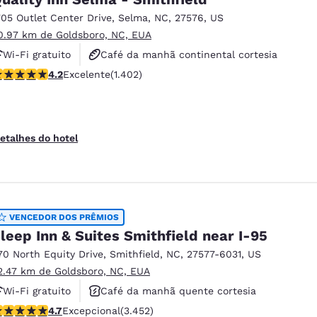
705 Outlet Center Drive
,
Selma
,
NC
,
27576
,
US
0.97 km de Goldsboro, NC, EUA
Wi-Fi gratuito
Café da manhã continental cortesia
lassificação 4.23 estrelas. Excelente. 1402 avaliações
4.2
Excelente
(1.402)
Aceita animais de estimação
etalhes do hotel
VENCEDOR DOS PRÊMIOS
leep Inn & Suites Smithfield near I-95
70 North Equity Drive
,
Smithfield
,
NC
,
27577-6031
,
US
2.47 km de Goldsboro, NC, EUA
Wi-Fi gratuito
Café da manhã quente cortesia
lassificação 4.68 estrelas. Excepcional. 3452 avaliações
4.7
Excepcional
(3.452)
Piscina externa