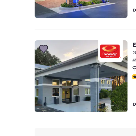
D
E
2
4
c
D