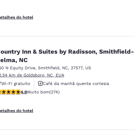
etalhes do hotel
ountry Inn & Suites by Radisson, Smithfield-
elma, NC
50 N Equity Drive
,
Smithfield
,
NC
,
27577
,
US
2.54 km de Goldsboro, NC, EUA
Wi-Fi gratuito
Café da manhã quente cortesia
lassificação 4 estrelas. Muito bom. 274 avaliações
4.0
Muito bom
(274)
Não fumante
etalhes do hotel