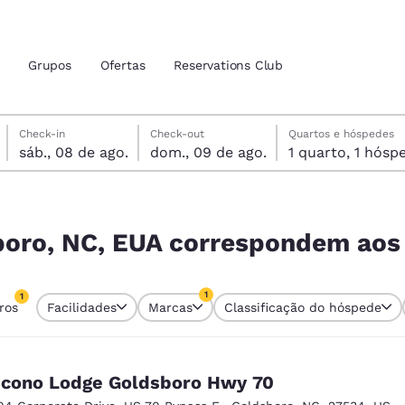
Grupos
Ofertas
Reservations Club
sábado, 8 de agosto
domingo, 9 de agosto
domingo, 9 de agosto data de check-out selecionada
sábado, 8 de agosto data do check-in selecionada
Check-in
Check-out
Quartos e hóspedes
sáb., 08 de ago.
dom., 09 de ago.
1 quarto, 1 h
zação atuais
tina
dem aos seus filtros
 idioma de sua preferência
boro, NC, EUA correspondem aos 
tes
Estados Unidos
América Lat
1
1
tros
Facilidades
Marcas
Classificação do hóspede
Español
Español
tro atualmente selecionado
1 filtro atualmente selecionado
atina
Latin America
Canada
English
English
cono Lodge Goldsboro Hwy 70