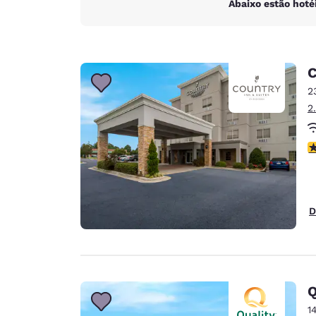
Abaixo estão hoté
C
2
2
c
D
Q
1