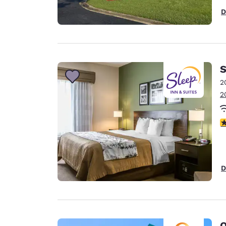
D
S
2
2
c
D
Q