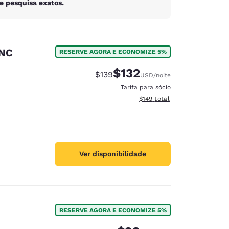
e pesquisa exatos.
 NC
RESERVE AGORA E ECONOMIZE 5%
$132
Tarifa anterior “tachada”:
Tarifa com desconto:
$139
USD
/noite
Tarifa para sócio
Exibir detalhes do total esti
$149
total
Ver disponibilidade
RESERVE AGORA E ECONOMIZE 5%