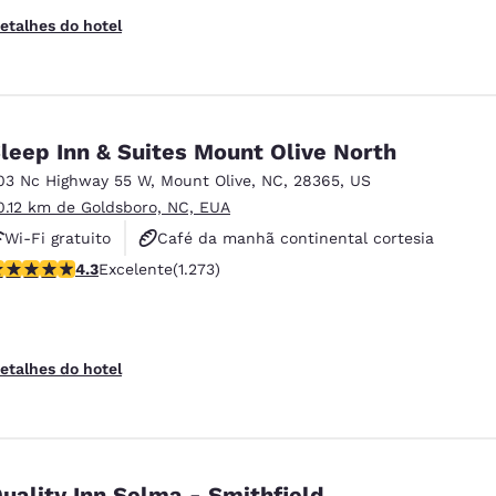
etalhes do hotel
leep Inn & Suites Mount Olive North
03 Nc Highway 55 W
,
Mount Olive
,
NC
,
28365
,
US
0.12 km de Goldsboro, NC, EUA
Wi-Fi gratuito
Café da manhã continental cortesia
lassificação 4.29 estrelas. Excelente. 1273 avaliações
4.3
Excelente
(1.273)
Café da manhã quente cortesia
etalhes do hotel
uality Inn Selma - Smithfield