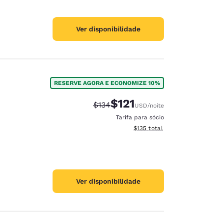
Ver disponibilidade
RESERVE AGORA E ECONOMIZE 10%
$121
Tarifa anterior “tachada”:
Tarifa com desconto:
$134
USD
/noite
Tarifa para sócio
Exibir detalhes do total esti
$135
total
Ver disponibilidade