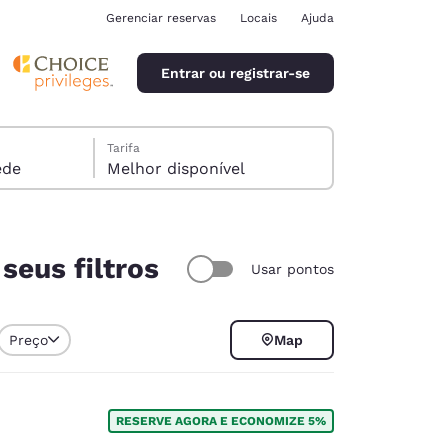
Gerenciar reservas
Locais
Ajuda
Entrar ou registrar-se
Tarifa
óspede
Melhor disponível
seus filtros
Usar pontos
ina
Preço
Map
RESERVE AGORA E ECONOMIZE 5%