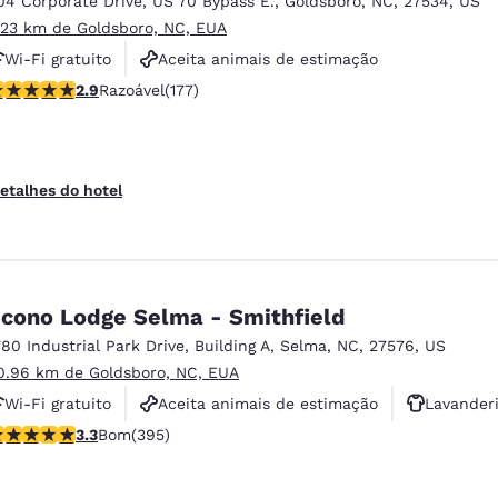
04 Corporate Drive
,
US 70 Bypass E.
,
Goldsboro
,
NC
,
27534
,
US
México
Mexico
Español
English
.23 km de Goldsboro, NC, EUA
Wi-Fi gratuito
Aceita animais de estimação
lassificação 2.92 estrelas. Razoável. 177 avaliações
2.9
Razoável
(177)
Estacionamento para caminhões
nd
Germany
España
English
Español
France
France
etalhes do hotel
Français
English
Italia
Italy
Italiano
English
cono Lodge Selma - Smithfield
ngdom
780 Industrial Park Drive
,
Building A
,
Selma
,
NC
,
27576
,
US
0.96 km de Goldsboro, NC, EUA
Wi-Fi gratuito
Aceita animais de estimação
Lavander
India
New Zealan
lassificação 3.32 estrelas. Bom. 395 avaliações
3.3
Bom
(395)
English
English