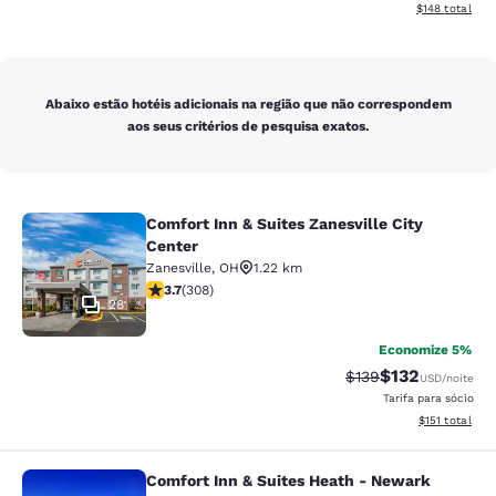
Exibir detalhe
$148
total
Abaixo estão hotéis adicionais na região que não correspondem
aos seus critérios de pesquisa exatos.
Comfort Inn & Suites Zanesville City
Comfort Inn & Suites Zanesville Cit
Center
Zanesville
,
OH
1.22 km
classificação 3.66 estrelas. Bom. 308 avaliações
3.7
(
308
)
28
Economize 5%
$132
Tarifa anterior “tac
Tarifa com des
$139
USD
/noite
Tarifa para sócio
Exibir detalhe
$151
total
Comfort Inn & Suites Heath - Newark
Comfort Inn & Suites Heath - Newa