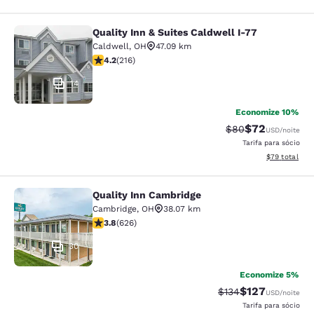
Quality Inn & Suites Caldwell I-77
Quality Inn & Suites Caldwell I-77
Caldwell
,
OH
47.09 km
classificação 4.17 estrelas. Muito bom. 216 avaliações
4.2
(
216
)
14
Economize 10%
$72
Tarifa anterior “t
Tarifa com de
$80
USD
/noite
Tarifa para sócio
Exibir detalhe
$79
total
Quality Inn Cambridge
Quality Inn Cambridge
Cambridge
,
OH
38.07 km
classificação 3.82 estrelas. Bom. 626 avaliações
3.8
(
626
)
30
Economize 5%
$127
Tarifa anterior “tac
Tarifa com des
$134
USD
/noite
Tarifa para sócio