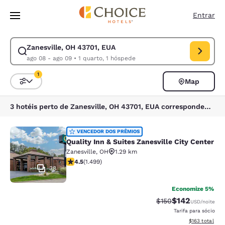
Carregamento concluído
Pular Para Conteúdo Principal
Entrar
Zanesville, OH 43701, EUA
Modificar pesquisa para Zanesville, OH 43701, EUA. Data de check-in a
ago 08 - ago 09
•
1 quarto, 1 hóspede
1
Map
Classificar e filtrar
1 filtro atualmente selecionado
3 hotéis perto de Zanesville, OH 43701, EUA correspondem aos seus filtros
Quality Inn & Suites Zanesville City
VENCEDOR DOS PRÊMIOS
Quality Inn & Suites Zanesville City Center
Zanesville
,
OH
1.29 km
classificação 4.51 estrelas. Excelente. 1499 avaliações
4.5
(
1.499
)
38
Economize 5%
$142
Tarifa anterior “tac
Tarifa com des
$150
USD
/noite
Tarifa para sócio
Exibir detalhe
$163
total