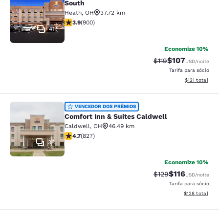
South
Heath
,
OH
37.72 km
classificação 3.92 estrelas. Bom. 900 avaliações
3.9
(
900
)
41
Economize 10%
$107
Tarifa anterior “tac
Tarifa com des
$119
USD
/noite
Tarifa para sócio
Exibir detalhe
$121
total
Comfort Inn & Suites Caldwell
VENCEDOR DOS PRÊMIOS
Comfort Inn & Suites Caldwell
Caldwell
,
OH
46.49 km
classificação 4.69 estrelas. Excepcional. 827 avaliaçõ
4.7
(
827
)
38
Economize 10%
$116
Tarifa anterior “tac
Tarifa com des
$129
USD
/noite
Tarifa para sócio
Exibir detalhe
$128
total