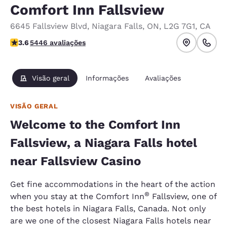
Comfort Inn Fallsview
6645 Fallsview Blvd
,
Niagara Falls
,
ON
,
L2G 7G1
,
CA
classificação 3.63 estrelas. Bom.
3.6
5446 avaliações
Visão geral
Informações
Avaliações
VISÃO GERAL
Welcome to the Comfort Inn
Fallsview, a Niagara Falls hotel
near Fallsview Casino
Get fine accommodations in the heart of the action
®
when you stay at the Comfort Inn
Fallsview, one of
the best hotels in Niagara Falls, Canada. Not only
are we one of the closest Niagara Falls hotels near