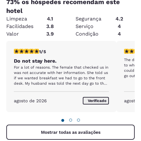
73
% os hóspedes recomendam este
hotel
Limpeza
4.1
Segurança
4.2
Facilidades
3.8
Serviço
4
Valor
3.9
Condição
4
classificação 1 estrela. Razoável. 1 avaliação
classific
1/5
The deco
Do not stay here.
to where 
For a lot of reasons. The female that checked us in
could no
was not accurate with her information. She told us
go outsi
if we wanted breakfast we had to go to the front
another b
desk. My husband was told the next day go to the
breakfast area and give our room number. The
room itself was very small and the bed was hard
and very uncomfortable. I was told you have
agosto de 2026
agosto 
Verificado
elevators. I have mobility issues and asked for a
bathroom for the disabled. It was denied but we
did get a ground floor room. The indoor pool and
●
○
○
jacuzzi was not maintained well. Pool water was
not clear. Kleenex box had one Kleenex in it. Coffee
stir sticks had been used.
Mostrar todas as avaliações