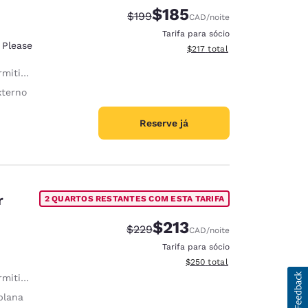
$185
Tarifa anterior “tachada”:
Tarifa com desconto:
$199
CAD
/noite
Tarifa para sócio
 Please
Exibir detalhes do total esti
$217
total
e estimação
xterno
Reserve já
r
2 QUARTOS RESTANTES COM ESTA TARIFA
$213
Tarifa anterior “tachada”:
Tarifa com desconto:
$229
CAD
/noite
Tarifa para sócio
Exibir detalhes do total esti
$250
total
e estimação
plana