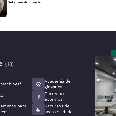
Detalhes do quarto
e
(
18
)
Academia de
 machines*
ginástica
Corredores
o*
externos
namento para
Recursos de
ões*
acessibilidade