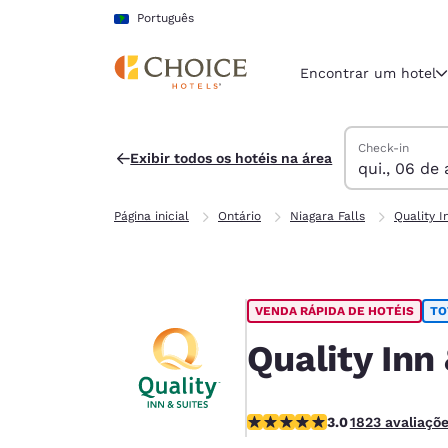
Carregamento concluído
Pular Para Conteúdo Principal
Português
Encontrar um hotel
Pesquisar hoté
quinta-feira, 
sexta-feira, 7 
sexta-feira, 7
quinta-feira, 
Check-in
Exibir todos os hotéis na área
qui., 06 de 
Região e locali
América La
Página inicial
Ontário
Niagara Falls
Quality I
Português
Selecione o
Américas
VENDA RÁPIDA DE HOTÉIS
TO
United Sta
English
Quality Inn
América L
Português
classificação 2.96 estrelas. R
3.0
1823 avaliaçõ