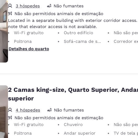
3 hóspedes
Não fumantes
Não são permitidos animais de estimação
Located in a separate building with exterior corridor access.
note that elevator access is not available.
Wi-Fi gratuito
Outro edifício
Não são permitidos animais d
Poltrona
Sofá-cama de solteiro
Corredor e
Detalhes do quarto
2 Camas king-size, Quarto Superior, Anda
superior
4 hóspedes
Não fumantes
Não são permitidos animais de estimação
Wi-Fi gratuito
Chuveiro
Não são permitidos animais d
Poltrona
Andar superior
TV de tela 