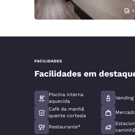
4
FACILIDADES
Facilidades em destaqu
Piscina interna
Vending
aquecida
Café da manhã
Mercad
quente cortesia
Estacio
Restaurante*
caminh