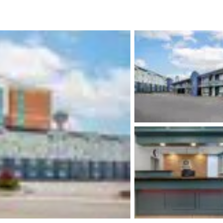
México
Mexico
Español
English
nd
Germany
España
English
Español
France
France
Français
English
Italia
Italy
Italiano
English
ngdom
India
New Zealan
English
English