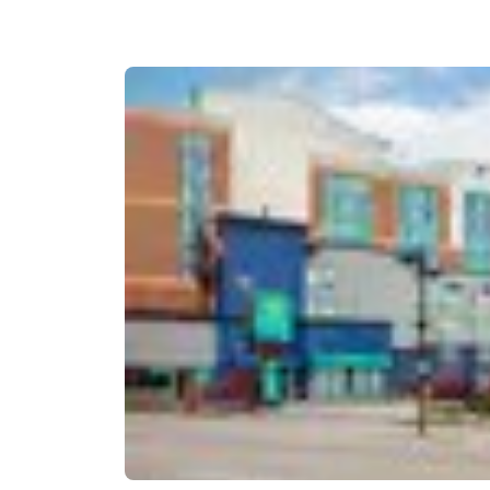
Canada
Français
Europa
Deutschla
Deutsch
Spain
English
Ireland
English
United Ki
English
Ásia-Pacífico
Australia
English