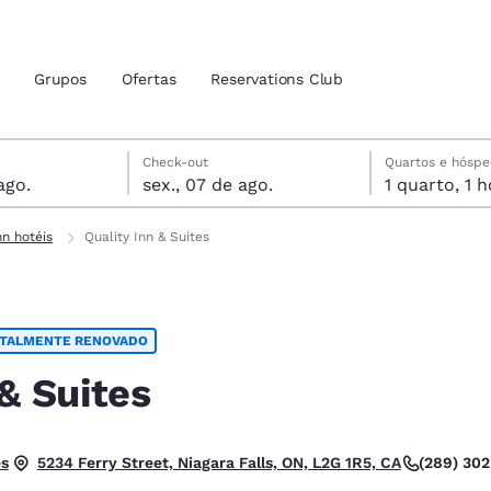
Grupos
Ofertas
Reservations Club
is
6 de agosto
de agosto
 de agosto data de check-out selecionada
6 de agosto data do check-in selecionada
Check-out
Quartos e hósp
ago.
sex., 07 de ago.
1 qua
zação atuais
tina
nn hotéis
Quality Inn & Suites
 idioma de sua preferência
TALMENTE RENOVADO
tes
Estados Unidos
América Lat
Español
Español
 & Suites
atina
Latin America
Canada
English
English
azoável.
es
(289) 30
5234 Ferry Street, Niagara Falls, ON, L2G 1R5, CA