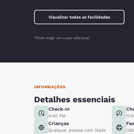
Visualizar todas as facilidades
*Pode exigir um custo adicional
INFORMAÇÕES
Detalhes essenciais
Check-in
Ch
4:00 PM
11:
Crianças
Fa
Qualquer pessoa com idade
(28