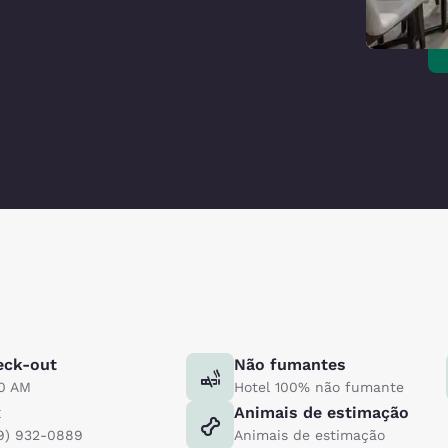
eck-out
Não fumantes
00 AM
Hotel 100% não fumante
x
Animais de estimação
9) 932-0889
Animais de estimação