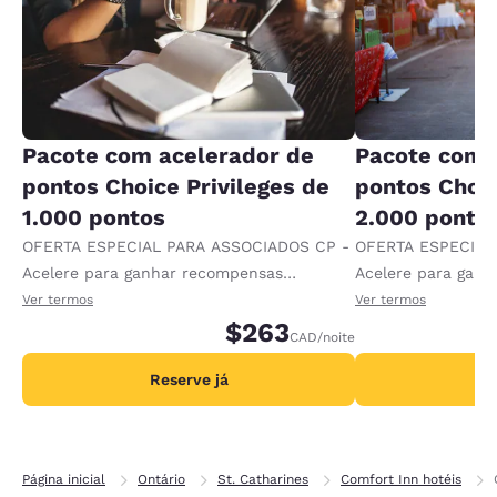
Pacote com acelerador de
Pacote com 
pontos Choice Privileges de
pontos Choic
1.000 pontos
2.000 ponto
OFERTA ESPECIAL PARA ASSOCIADOS CP -
OFERTA ESPECIAL
Acelere para ganhar recompensas
Acelere para gan
recebendo 1.000 pontos extras por diária.
recebendo 2.000 p
Ver termos
Ver termos
$263
CAD
/noite
Reserve já
R
Página inicial
Ontário
St. Catharines
Comfort Inn hotéis