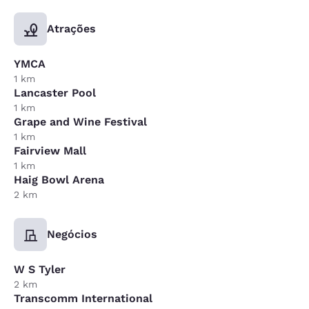
Atrações
YMCA
1 km
Lancaster Pool
1 km
Grape and Wine Festival
1 km
Fairview Mall
1 km
Haig Bowl Arena
2 km
Negócios
W S Tyler
2 km
Transcomm International