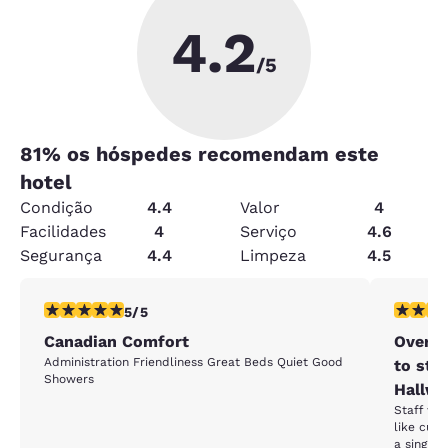
4.2
/5
81
% os hóspedes recomendam este
hotel
Condição
4.4
Valor
4
Facilidades
4
Serviço
4.6
Segurança
4.4
Limpeza
4.5
classificação 5 estrelas. Excepcional. 1 avaliação
classific
5/5
Canadian Comfort
Overpr
Administration Friendliness Great Beds Quiet Good
to sta
Showers
Hallwa
Staff wa
like curr
a single 