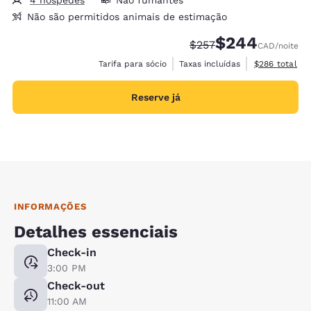
Não são permitidos animais de estimação
$244
Tarifa anterior “tachad
Tarifa com desco
$257
CAD
/noite
Exibir detalh
Tarifa para sócio
Taxas incluídas
$286
total
Reserve já
INFORMAÇÕES
Detalhes essenciais
Check-in
3:00 PM
Check-out
11:00 AM