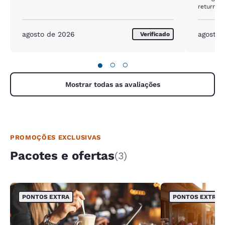
return.
agosto de 2026
agosto 
Verificado
●
○
○
Mostrar todas as avaliações
PROMOÇÕES EXCLUSIVAS
Pacotes e ofertas
(3)
PONTOS EXTRA
PONTOS EXTRA