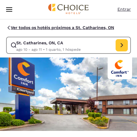
Carregamento concluído
Pular Para Conteúdo Principal
Entrar
Ver todos os hotéis próximos a St. Catharines, ON
St. Catharines, ON, CA
Modificar pesquisa para St. Catharines, ON, CA. Data de check-in ago 1
ago 10 - ago 11
•
1 quarto, 1 hóspede