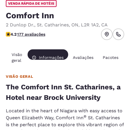
VENDA RÁPIDA DE HOTÉIS
Comfort Inn
2 Dunlop Dr.
,
St. Catharines
,
ON
,
L2R 1A2
,
CA
classificação 4.2 estrelas. Excelente.
4.2
177 avaliações
Visão
Informações
Avaliações
Pacotes
geral
VISÃO GERAL
The Comfort Inn St. Catharines, a
Hotel near Brock University
Located in the heart of Niagara with easy access to
®
Queen Elizabeth Way, Comfort Inn
St. Catharines
is the perfect place to explore this vibrant region of