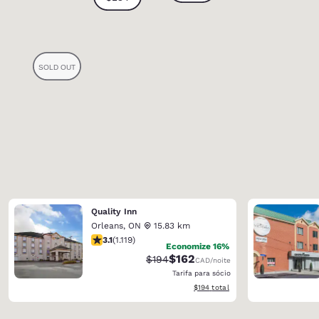
Quality Inn
Orleans
,
ON
15.83 km
classificação 3.12 estrelas. Bom. 1119 avaliações
3.1
(
1.119
)
Economize 16%
$162
Tarifa anterior “tachada”:
Tarifa com desconto:
$194
CAD
/noite
Tarifa para sócio
Exibir detalhes do total estimado
$194
total