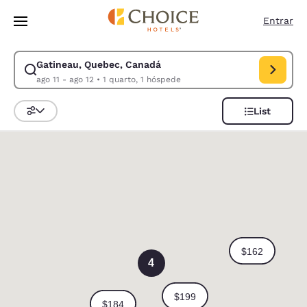
Carregamento concluído
Pular Para Conteúdo Principal
Entrar
Gatineau, Quebec, Canadá
Modificar pesquisa para Gatineau, Quebec, Canadá. Data de check-in ag
ago 11 - ago 12
•
1 quarto, 1 hóspede
List
Classificar e filtrar
0
4