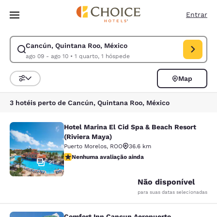
Carregamento concluído
Pular Para Conteúdo Principal
Entrar
Cancún, Quintana Roo, México
Modificar pesquisa para Cancún, Quintana Roo, México. Data de check-i
ago 09 - ago 10
•
1 quarto, 1 hóspede
Map
Classificar e filtrar
3 hotéis perto de Cancún, Quintana Roo, México
Hotel Marina El Cid Spa & Beach Resort
Hotel Marina El Cid Spa & Beach Res
(Riviera Maya)
Puerto Morelos
,
ROO
36.6 km
Nenhuma avaliação ainda
Nenhuma avaliação ainda
21
Não disponível
para suas datas selecionadas
Comfort Inn Cancun Aeropuerto