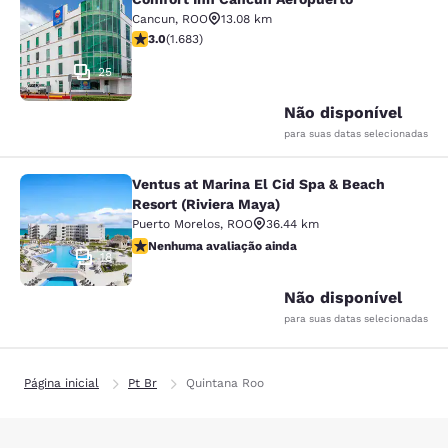
Comfort Inn Cancun Aeropuerto
Cancun
,
ROO
13.08 km
classificação 3.03 estrelas. Razoável. 1683 avaliações
3.0
(
1.683
)
25
Não disponível
para suas datas selecionadas
Ventus at Marina El Cid Spa & Beach
Ventus at Marina El Cid Spa & Beach
Resort (Riviera Maya)
Puerto Morelos
,
ROO
36.44 km
Nenhuma avaliação ainda
Nenhuma avaliação ainda
18
Não disponível
para suas datas selecionadas
Página inicial
Pt Br
Quintana Roo