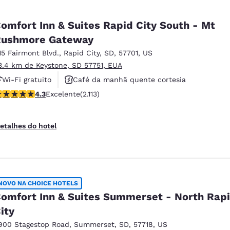
omfort Inn & Suites Rapid City South - Mt
Rushmore Gateway
15 Fairmont Blvd.
,
Rapid City
,
SD
,
57701
,
US
3.4 km de Keystone, SD 57751, EUA
Wi-Fi gratuito
Café da manhã quente cortesia
lassificação 4.34 estrelas. Excelente. 2113 avaliações
4.3
Excelente
(2.113)
Não fumante
etalhes do hotel
NOVO NA CHOICE HOTELS
omfort Inn & Suites Summerset - North Rap
ity
900 Stagestop Road
,
Summerset
,
SD
,
57718
,
US