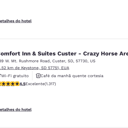
etalhes do hotel
omfort Inn & Suites Custer - Crazy Horse Ar
39 W. Mt. Rushmore Road
,
Custer
,
SD
,
57730
,
US
1.52 km de Keystone, SD 57751, EUA
Wi-Fi gratuito
Café da manhã quente cortesia
lassificação 4.49 estrelas. Excelente. 1317 avaliações
4.5
Excelente
(1.317)
Não fumante
etalhes do hotel