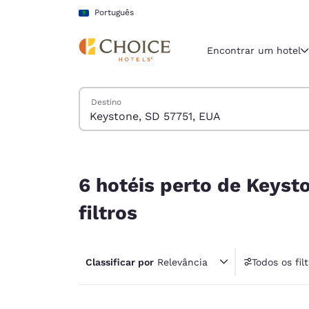
Carregamento concluído
Pular Para Conteúdo Principal
Português
Encontrar um hotel
Pesquisar hotéis
Destino
Região e locali
América La
Português
6 hotéis perto de Keystone, SD 57751, EUA corre
Selecione o
6 hotéis perto de Keys
Américas
filtros
United Sta
English
Classificar por
Relevância
Todos os fil
América L
1 fil
Português