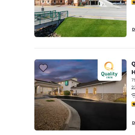
c
D
Q
H
7
2
c
D