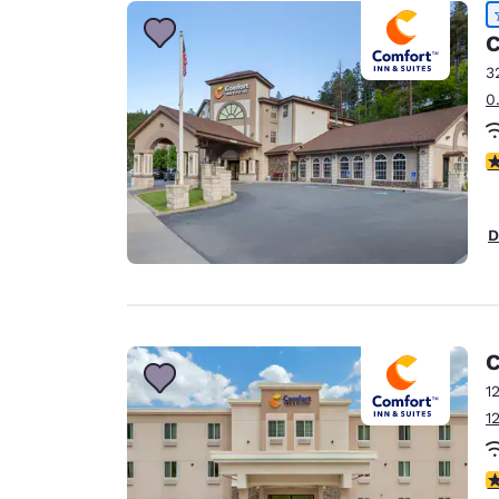
Canada
Français
C
Europa
3
0
Deutschla
Deutsch
c
Spain
English
D
Ireland
English
United Ki
English
C
Ásia-Pacífico
1
1
Australia
English
c