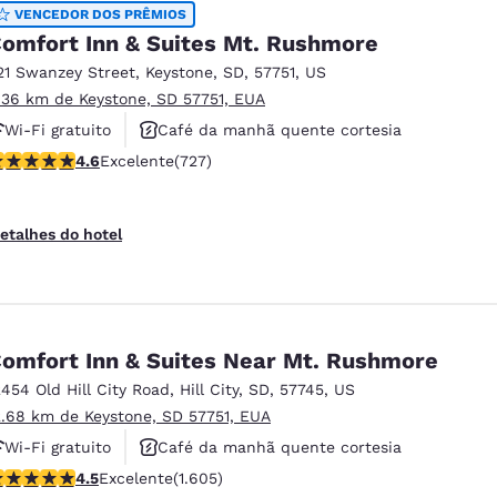
México
Mexico
VENCEDOR DOS PRÊMIOS
Español
English
omfort Inn & Suites Mt. Rushmore
21 Swanzey Street
,
Keystone
,
SD
,
57751
,
US
.36 km de Keystone, SD 57751, EUA
nd
Germany
España
Wi-Fi gratuito
Café da manhã quente cortesia
English
Español
lassificação 4.56 estrelas. Excelente. 727 avaliações
4.6
Excelente
(727)
Não fumante
France
France
Français
English
etalhes do hotel
Italia
Italy
Italiano
English
ngdom
omfort Inn & Suites Near Mt. Rushmore
2454 Old Hill City Road
,
Hill City
,
SD
,
57745
,
US
2.68 km de Keystone, SD 57751, EUA
India
New Zealan
Wi-Fi gratuito
Café da manhã quente cortesia
English
English
lassificação 4.54 estrelas. Excelente. 1605 avaliações
4.5
Excelente
(1.605)
Não fumante