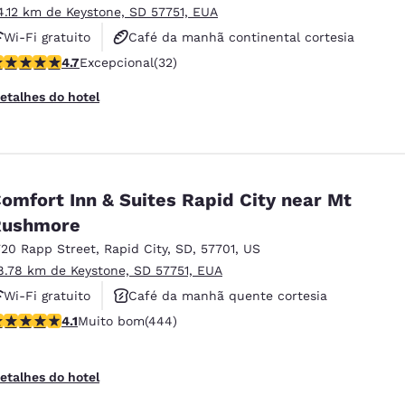
4.12 km de Keystone, SD 57751, EUA
Wi-Fi gratuito
Café da manhã continental cortesia
lassificação 4.72 estrelas. Excepcional. 32 avaliações
4.7
Excepcional
(32)
Café da manhã quente cortesia
etalhes do hotel
omfort Inn & Suites Rapid City near Mt
Rushmore
720 Rapp Street
,
Rapid City
,
SD
,
57701
,
US
8.78 km de Keystone, SD 57751, EUA
Wi-Fi gratuito
Café da manhã quente cortesia
lassificação 4.14 estrelas. Muito bom. 444 avaliações
4.1
Muito bom
(444)
Aceita animais de estimação
etalhes do hotel