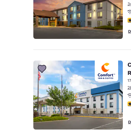
3
c
D
C
1
2
c
D