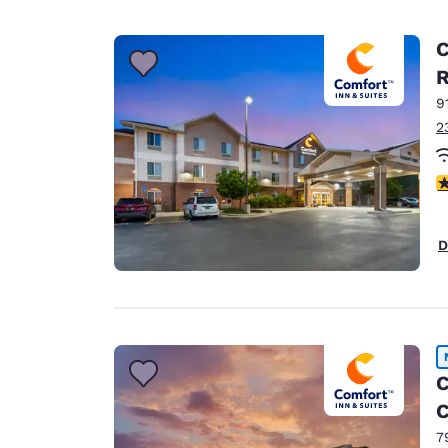
C
9
2
c
D
C
C
7