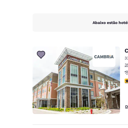
Abaixo estão hoté
C
3
3
c
D