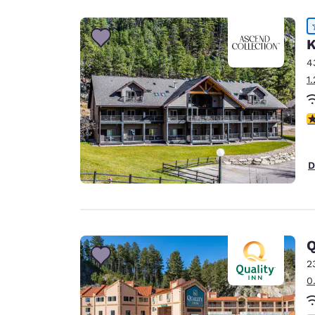
K
4
1
c
D
Q
2
0