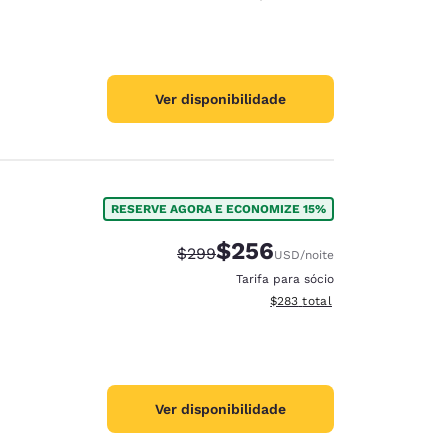
Ver disponibilidade
RESERVE AGORA E ECONOMIZE 15%
$256
Tarifa anterior “tachada”:
Tarifa com desconto:
$299
USD
/noite
Tarifa para sócio
Exibir detalhes do total esti
$283
total
Ver disponibilidade