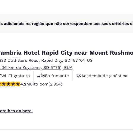
is adicionais na região que não correspondem aos seus critérios d
ambria Hotel Rapid City near Mount Rushm
333 Outfitters Road
,
Rapid City
,
SD
,
57701
,
US
1.06 km de Keystone, SD 57751, EUA
Wi-Fi gratuito
Não fumante
Academia de ginástica
lassificação 4.19 estrelas. Muito bom. 2354 avaliações
4.2
Muito bom
(2.354)
etalhes do hotel