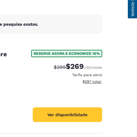
e pesquisa exatos.
ore
RESERVE AGORA E ECONOMIZE 10%
$269
Tarifa anterior “tachada”:
Tarifa com desconto:
$299
USD
/noite
Tarifa para sócio
Exibir detalhes do total esti
$297
total
Ver disponibilidade