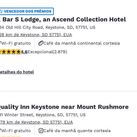
VENCEDOR DOS PRÊMIOS
 Bar S Lodge, an Ascend Collection Hotel
34 Old Hill City Road
,
Keystone
,
SD
,
57751
,
US
.28 km de Keystone, SD 57751, EUA
Wi-Fi gratuito
Café da manhã continental cortesia
lassificação 4.64 estrelas. Excepcional. 2879 avaliações
4.6
Excepcional
(2.879)
Aceita animais de estimação
etalhes do hotel
uality Inn Keystone near Mount Rushmore
31 Winter Street
,
Keystone
,
SD
,
57751
,
US
.79 km de Keystone, SD 57751, EUA
Wi-Fi gratuito
Café da manhã quente cortesia