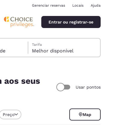
Gerenciar reservas
Locais
Ajuda
Entrar ou registrar-se
Tarifa
spede
Melhor disponível
m aos seus
Usar pontos
ina
Preço
Map