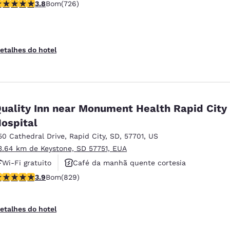
lassificação 3.75 estrelas. Bom. 726 avaliações
3.8
Bom
(726)
Não fumante
etalhes do hotel
uality Inn near Monument Health Rapid City
ospital
50 Cathedral Drive
,
Rapid City
,
SD
,
57701
,
US
3.64 km de Keystone, SD 57751, EUA
Wi-Fi gratuito
Café da manhã quente cortesia
lassificação 3.92 estrelas. Bom. 829 avaliações
3.9
Bom
(829)
Aceita animais de estimação
etalhes do hotel