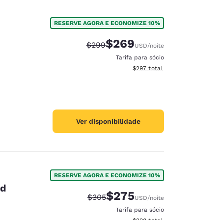
RESERVE AGORA E ECONOMIZE 10%
$269
Tarifa anterior “tachada”:
Tarifa com desconto:
$299
USD
/noite
Tarifa para sócio
Exibir detalhes do total esti
$297
total
Ver disponibilidade
RESERVE AGORA E ECONOMIZE 10%
id
$275
Tarifa anterior “tachada”:
Tarifa com desconto:
$305
USD
/noite
Tarifa para sócio
Exibir detalhes do total esti