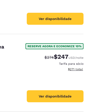
Ver disponibilidade
ea
RESERVE AGORA E ECONOMIZE 10%
$247
Tarifa anterior “tachada”:
Tarifa com desconto:
$274
USD
/noite
Tarifa para sócio
Exibir detalhes do total esti
$271
total
Ver disponibilidade