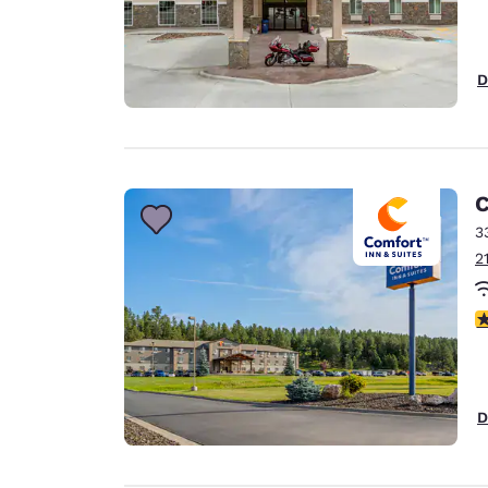
D
C
3
2
c
D