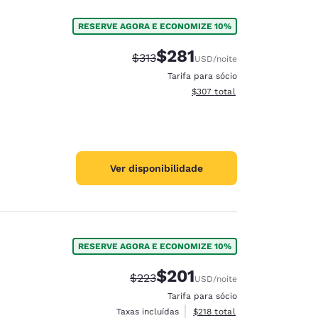
RESERVE AGORA E ECONOMIZE 10%
$281
Tarifa anterior “tachada”:
Tarifa com desconto:
$313
USD
/noite
Tarifa para sócio
Exibir detalhes do total esti
$307
total
Ver disponibilidade
RESERVE AGORA E ECONOMIZE 10%
$201
Tarifa anterior “tachada”:
Tarifa com desconto:
$223
USD
/noite
Tarifa para sócio
Exibir detalhes do total esti
Taxas incluídas
$218
total