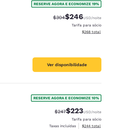
RESERVE AGORA E ECONOMIZE 19%
$246
Tarifa anterior “tachada”:
Tarifa com desconto:
$304
USD
/noite
Tarifa para sócio
Exibir detalhes do total esti
$268
total
Ver disponibilidade
RESERVE AGORA E ECONOMIZE 10%
$223
Tarifa anterior “tachada”:
Tarifa com desconto:
$247
USD
/noite
d
Tarifa para sócio
Exibir detalhes do total esti
Taxas incluídas
$244
total