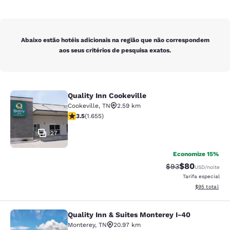
Abaixo estão hotéis adicionais na região que não correspondem
aos seus critérios de pesquisa exatos.
Quality Inn Cookeville
Quality Inn Cookeville
Cookeville
,
TN
2.59 km
classificação 3.52 estrelas. Bom. 1655 avaliações
3.5
(
1.655
)
27
Economize 15%
$80
Tarifa anterior “t
Tarifa com de
$93
USD
/noite
Tarifa especial
Exibir detalhe
$95
total
Quality Inn & Suites Monterey I-40
Quality Inn & Suites Monterey I-40
Monterey
,
TN
20.97 km