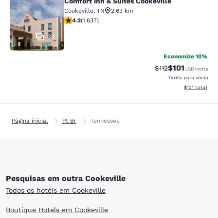
Comfort Inn & Suites Cookeville
Comfort Inn & Suites Cookeville
Cookeville
,
TN
2.63 km
classificação 4.15 estrelas. Muito bom. 1637 avaliaçõe
4.2
(
1.637
)
34
Economize 10%
$101
Tarifa anterior “ta
Tarifa com des
$112
USD
/noite
Tarifa para sócio
Exibir detalhe
$121
total
Página inicial
Pt Br
Tennessee
Pesquisas em outra Cookeville
Todos os hotéis em Cookeville
Boutique Hotels em Cookeville