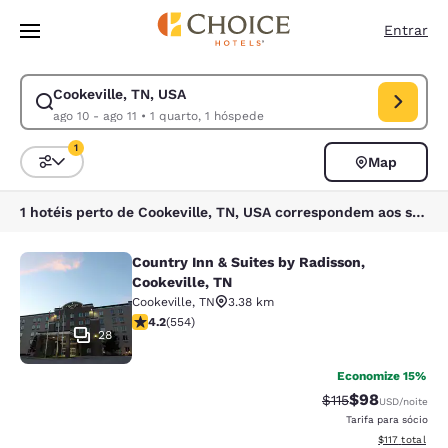
Carregamento concluído
Pular Para Conteúdo Principal
Entrar
Cookeville, TN, USA
Modificar pesquisa para Cookeville, TN, USA. Data de check-in ago 10, 
ago 10 - ago 11
•
1 quarto, 1 hóspede
1
Map
Classificar e filtrar
1 filtro atualmente selecionado
1 hotéis perto de Cookeville, TN, USA correspondem aos seus filtros
Country Inn & Suites by Radisson,
Country Inn & Suites by Radisson, C
Cookeville, TN
Cookeville
,
TN
3.38 km
classificação 4.17 estrelas. Muito bom. 554 avaliações
4.2
(
554
)
28
Economize 15%
$98
Tarifa anterior “t
Tarifa com de
$115
USD
/noite
Tarifa para sócio
Exibir detalhe
$117
total