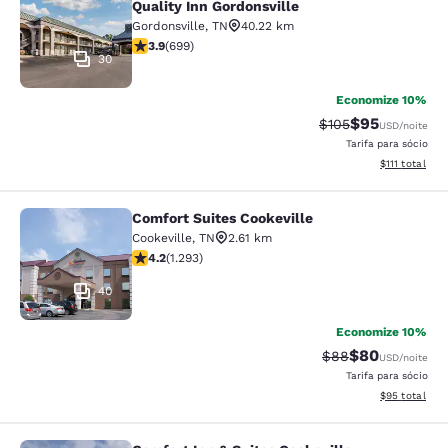
Quality Inn Gordonsville
Gordonsville
,
TN
40.22 km
classificação 3.91 estrelas. Bom. 699 avaliações
3.9
(
699
)
30
Economize 10%
$95
Tarifa anterior “ta
Tarifa com de
$105
USD
/noite
Tarifa para sócio
Exibir detalhe
$111
total
Comfort Suites Cookeville
Comfort Suites Cookeville
Cookeville
,
TN
2.61 km
classificação 4.17 estrelas. Muito bom. 1293 avaliaçõe
4.2
(
1.293
)
40
Economize 10%
$80
Tarifa anterior “t
Tarifa com de
$88
USD
/noite
Tarifa para sócio
Exibir detalhe
$95
total