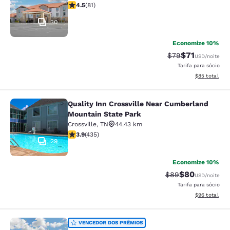
classificação 4.47 estrelas. Excelente. 81 avaliações
4.5
(
81
)
30
Economize 10%
$71
Tarifa anterior “t
Tarifa com de
$79
USD
/noite
Tarifa para sócio
Exibir detalhe
$85
total
Quality Inn Crossville Near Cumberland
Quality Inn Crossville Near Cumber
Mountain State Park
Crossville
,
TN
44.43 km
classificação 3.94 estrelas. Bom. 435 avaliações
3.9
(
435
)
29
Economize 10%
$80
Tarifa anterior “t
Tarifa com de
$89
USD
/noite
Tarifa para sócio
Exibir detalhe
$96
total
Quality Inn Gordonsville
VENCEDOR DOS PRÊMIOS