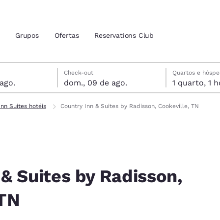
Grupos
Ofertas
Reservations Club
is
gosto
agosto
agosto data de check-out selecionada
gosto data do check-in selecionada
Check-out
Quartos e hósp
 ago.
dom., 09 de ago.
1 qua
zação atuais
tina
Inn Suites hotéis
Country Inn & Suites by Radisson, Cookeville, TN
 idioma de sua preferência
tes
Estados Unidos
América Lat
Español
Español
 & Suites by Radisson,
atina
Latin America
Canada
 TN
English
English