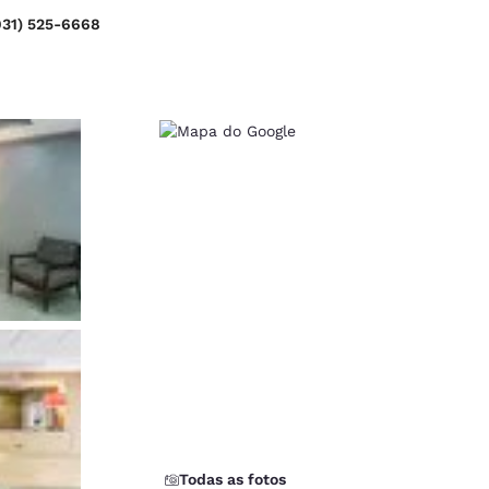
931) 525-6668
d
Todas as fotos