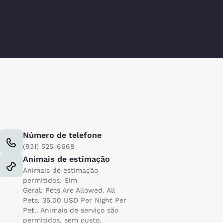
Número de telefone
(931) 525-6668
Animais de estimação
Animais de estimação
permitidos: Sim
Geral: Pets Are Allowed. All
Pets. 35.00 USD Per Night Per
Pet.. Animais de serviço são
permitidos, sem custo.