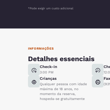
*Pode exigir um custo adicional
INFORMAÇÕES
Detalhes essenciais
Check-in
Ch
3:00 PM
12:
Crianças
Fa
Qualquer pessoa com idade
(93
máxima de 18 anos, no
momento da reserva,
hospeda-se gratuitamente