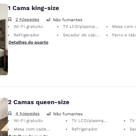
1 Cama king-size
2 hóspedes
Não fumantes
Wi-Fi gratuito
TV LCD/plasma de 32 pol
Mesa com cadeira er
Refrigerador
Secador de cabelo
Ferro e tábua de pass
Detalhes do quarto
2 Camas queen-size
4 hóspedes
Não fumantes
Wi-Fi gratuito
TV LCD/plasma de 32 pol
TV 
Mesa com cadeira ergonômica
Refrigerador
Sec