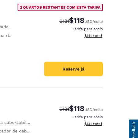
2 QUARTOS RESTANTES COM ESTA TARIFA
$118
Tarifa anterior “tachada”:
Tarifa com desconto:
$131
USD
/noite
gonômica
Tarifa para sócio
ar roupa
Exibir detalhes do total esti
$141
total
Reserve já
$118
Tarifa anterior “tachada”:
Tarifa com desconto:
$131
USD
/noite
Tarifa para sócio
a cabo/satélite
Exibir detalhes do total esti
$141
total
ador de cabelo