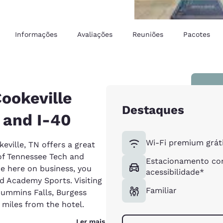
Informações
Avaliações
Reuniões
Pacotes
Cookeville
Destaques
 and I-40
Wi-Fi premium grát
eville, TN offers a great
 of Tennessee Tech and
Estacionamento c
re here on business, you
acessibilidade*
d Academy Sports. Visiting
Familiar
Cummins Falls, Burgess
0 miles from the hotel.
Ler mais