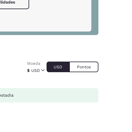
ilidades
Moeda
USD
Pontos
$
USD
estadia