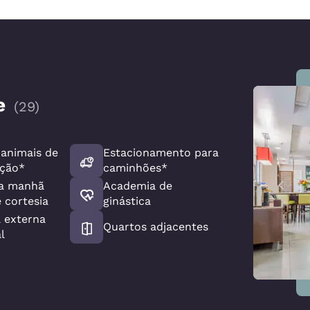
e
(
29
)
 animais de
Estacionamento para
ção*
caminhões*
da manhã
Academia de
 cortesia
ginástica
a externa
Quartos adjacentes
l