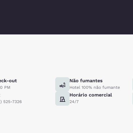
eck-out
Não fumantes
00 PM
Hotel 100% não fumante
x
Horário comercial
1) 525-7326
24/7