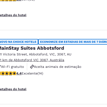
Aceita animais de estimação
etalhes do hotel
NOVO NA CHOICE HOTELS
ECONOMIZE EM ESTADIAS DE MAIS DE 7 DIÁR
ainStay Suites Abbotsford
11 Victoria Street
,
Abbotsford
,
VIC
,
3067
,
AU
.11 km de Abbotsford VIC 3067, Austrália
Wi-Fi gratuito
Aceita animais de estimação
lassificação 4.43 estrelas. Excelente. 14 avaliações
4.4
Excelente
(14)
Academia de ginástica
etalhes do hotel