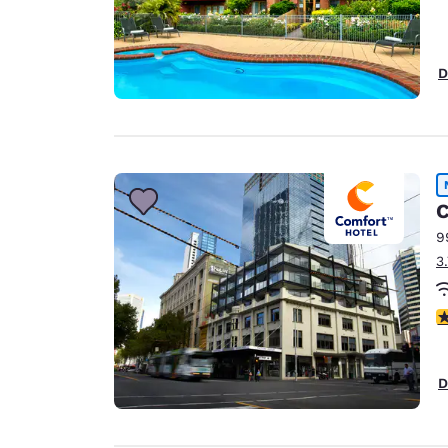
D
C
9
3
c
D