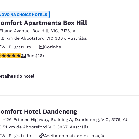
NOVO NA CHOICE HOTELS
omfort Apartments Box Hill
 Elland Avenue
,
Box Hill
,
VIC
,
3128
,
AU
0.8 km de Abbotsford VIC 3067, Austrália
Wi-Fi gratuito
Cozinha
lassificação 3.12 estrelas. Bom. 26 avaliações
3.1
Bom
(26)
etalhes do hotel
omfort Hotel Dandenong
24-126 Princes Highway
,
Building A
,
Dandenong
,
VIC
,
3175
,
AU
6.51 km de Abbotsford VIC 3067, Austrália
Wi-Fi gratuito
Aceita animais de estimação