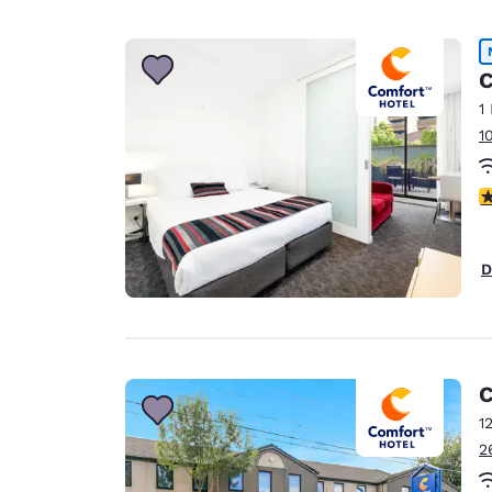
C
1
1
c
D
C
1
2