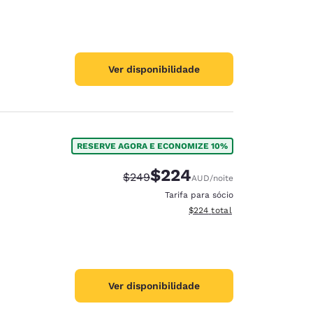
Ver disponibilidade
RESERVE AGORA E ECONOMIZE 10%
$224
Tarifa anterior “tachada”:
Tarifa com desconto:
$249
AUD
/noite
Tarifa para sócio
Exibir detalhes do total esti
$224
total
Ver disponibilidade