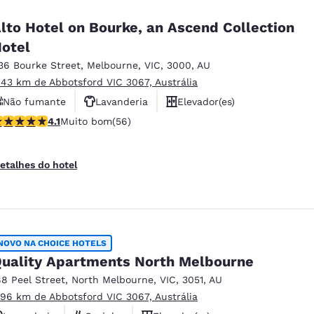
lto Hotel on Bourke, an Ascend Collection
otel
36 Bourke Street
,
Melbourne
,
VIC
,
3000
,
AU
.43 km de Abbotsford VIC 3067, Austrália
Não fumante
Lavanderia
Elevador(es)
lassificação 4.09 estrelas. Muito bom. 56 avaliações
4.1
Muito bom
(56)
etalhes do hotel
NOVO NA CHOICE HOTELS
uality Apartments North Melbourne
88 Peel Street
,
North Melbourne
,
VIC
,
3051
,
AU
.96 km de Abbotsford VIC 3067, Austrália