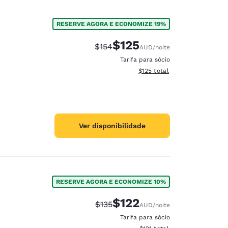
RESERVE AGORA E ECONOMIZE 19%
$125
Tarifa anterior “tachada”:
Tarifa com desconto:
$154
AUD
/noite
Tarifa para sócio
Exibir detalhes do total esti
$125
total
Ver disponibilidade
RESERVE AGORA E ECONOMIZE 10%
$122
Tarifa anterior “tachada”:
Tarifa com desconto:
$135
AUD
/noite
Tarifa para sócio
Exibir detalhes do total esti