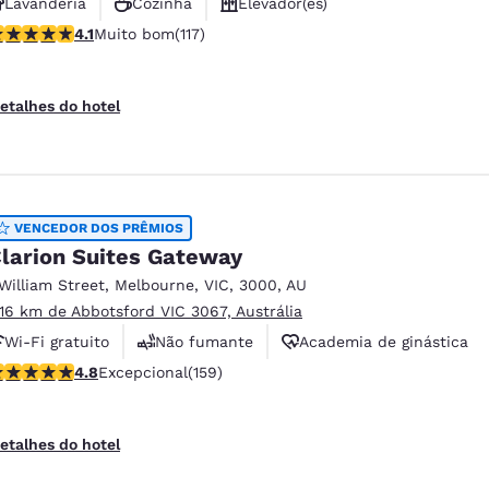
Lavanderia
Cozinha
Elevador(es)
lassificação 4.09 estrelas. Muito bom. 117 avaliações
4.1
Muito bom
(117)
etalhes do hotel
VENCEDOR DOS PRÊMIOS
larion Suites Gateway
 William Street
,
Melbourne
,
VIC
,
3000
,
AU
.16 km de Abbotsford VIC 3067, Austrália
Wi-Fi gratuito
Não fumante
Academia de ginástica
lassificação 4.75 estrelas. Excepcional. 159 avaliações
4.8
Excepcional
(159)
etalhes do hotel