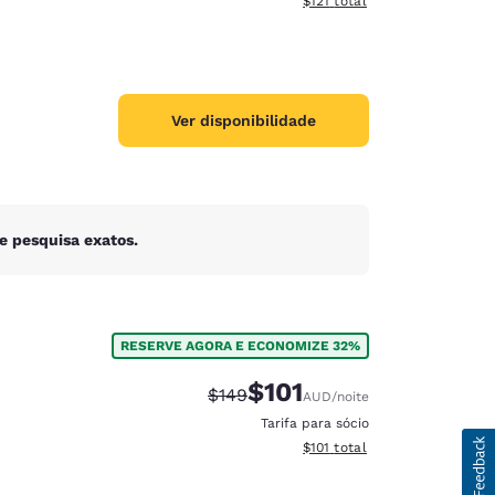
$121
total
Ver disponibilidade
e pesquisa exatos.
RESERVE AGORA E ECONOMIZE 32%
$101
Tarifa anterior “tachada”:
Tarifa com desconto:
$149
AUD
/noite
Tarifa para sócio
Exibir detalhes do total esti
$101
total