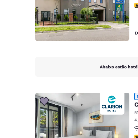
c
D
Abaixo estão hoté
C
5
4
c