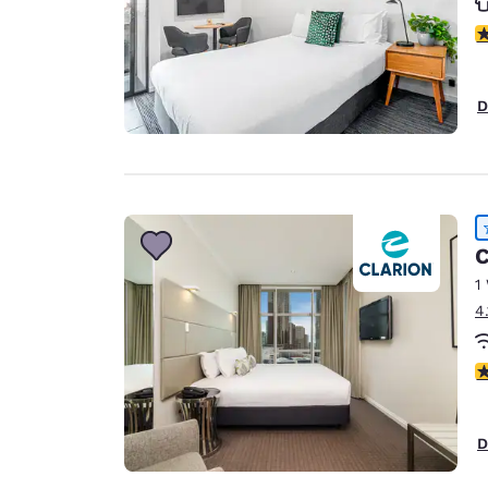
c
D
C
1
4
c
D