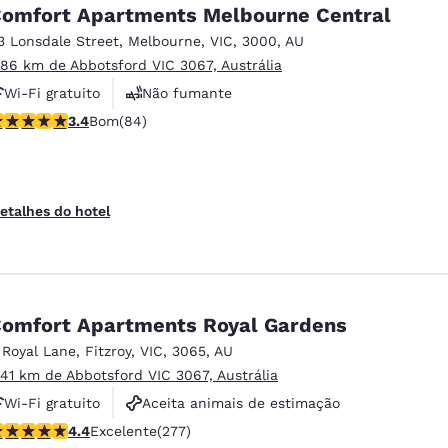
México
Mexico
omfort Apartments Melbourne Central
Español
English
3 Lonsdale Street
,
Melbourne
,
VIC
,
3000
,
AU
.86 km de Abbotsford VIC 3067, Austrália
Wi-Fi gratuito
Não fumante
nd
Germany
España
English
Español
lassificação 3.4 estrelas. Bom. 84 avaliações
3.4
Bom
(84)
France
France
Français
English
etalhes do hotel
Italia
Italy
Italiano
English
ngdom
omfort Apartments Royal Gardens
 Royal Lane
,
Fitzroy
,
VIC
,
3065
,
AU
.41 km de Abbotsford VIC 3067, Austrália
India
New Zealan
Wi-Fi gratuito
Aceita animais de estimação
English
English
lassificação 4.44 estrelas. Excelente. 277 avaliações
4.4
Excelente
(277)
Piscina externa