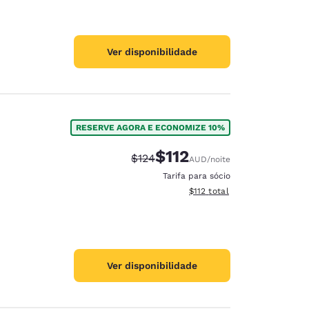
Ver disponibilidade
RESERVE AGORA E ECONOMIZE 10%
$112
Tarifa anterior “tachada”:
Tarifa com desconto:
$124
AUD
/noite
Tarifa para sócio
Exibir detalhes do total esti
$112
total
Ver disponibilidade