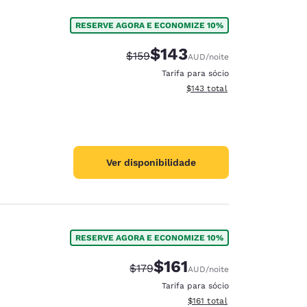
RESERVE AGORA E ECONOMIZE 10%
$143
Tarifa anterior “tachada”:
Tarifa com desconto:
$159
AUD
/noite
Tarifa para sócio
Exibir detalhes do total esti
$143
total
Ver disponibilidade
RESERVE AGORA E ECONOMIZE 10%
$161
Tarifa anterior “tachada”:
Tarifa com desconto:
$179
AUD
/noite
Tarifa para sócio
Exibir detalhes do total esti
$161
total