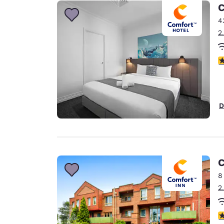
Canada
C
Français
4
Europa
2
Deutschla
Deutsch
c
Spain
English
D
Ireland
English
United Ki
English
C
Ásia-Pacífico
8
2
Australia
English
c