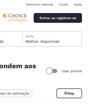
Gerenciar reservas
Locais
Ajuda
Entrar ou registrar-se
Tarifa
pede
Melhor disponível
spondem aos
Usar pontos
ina
mais de estimação
Map