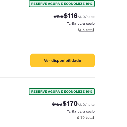
RESERVE AGORA E ECONOMIZE 10%
$116
Tarifa anterior “tachada”:
Tarifa com desconto:
$129
AUD
/noite
Tarifa para sócio
Exibir detalhes do total esti
$116
total
Ver disponibilidade
RESERVE AGORA E ECONOMIZE 10%
$170
Tarifa anterior “tachada”:
Tarifa com desconto:
$189
AUD
/noite
d
Tarifa para sócio
Exibir detalhes do total esti
$170
total