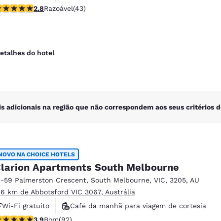
lassificação 2.81 estrelas. Razoável. 43 avaliações
2.8
Razoável
(43)
Espaço de reuniões
etalhes do hotel
is adicionais na região que não correspondem aos seus critérios d
NOVO NA CHOICE HOTELS
larion Apartments South Melbourne
1-59 Palmerston Crescent
,
South Melbourne
,
VIC
,
3205
,
AU
.6 km de Abbotsford VIC 3067, Austrália
Wi-Fi gratuito
Café da manhã para viagem de cortesia
lassificação 3.89 estrelas. Bom. 92 avaliações
3.9
Bom
(92)