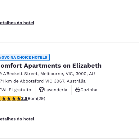
etalhes do hotel
NOVO NA CHOICE HOTELS
omfort Apartments on Elizabeth
9 A'Beckett Street
,
Melbourne
,
VIC
,
3000
,
AU
.71 km de Abbotsford VIC 3067, Austrália
Wi-Fi gratuito
Lavanderia
Cozinha
lassificação 3.79 estrelas. Bom. 29 avaliações
3.8
Bom
(29)
etalhes do hotel