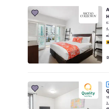
A
H
6
4
c
D
Q
1
3