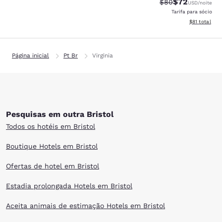
$72
Tarifa anterior “t
Tarifa com de
$80
USD
/noite
Tarifa para sócio
Exibir detalh
$81
total
Página inicial
Pt Br
Virginia
Pesquisas em outra Bristol
Todos os hotéis em Bristol
Boutique Hotels em Bristol
Ofertas de hotel em Bristol
Estadia prolongada Hotels em Bristol
Aceita animais de estimação Hotels em Bristol