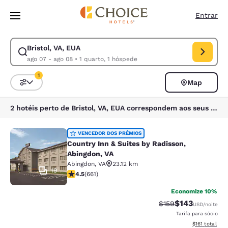
Carregamento concluído
Pular Para Conteúdo Principal
Entrar
Bristol, VA, EUA
Modificar pesquisa para Bristol, VA, EUA. Data de check-in ago 07, dat
ago 07 - ago 08
•
1 quarto, 1 hóspede
1
Map
Classificar e filtrar
1 filtro atualmente selecionado
2 hotéis perto de Bristol, VA, EUA correspondem aos seus filtros
Country Inn & Suites by Radisson, A
VENCEDOR DOS PRÊMIOS
Country Inn & Suites by Radisson,
Abingdon, VA
Abingdon
,
VA
23.12 km
19
classificação 4.46 estrelas. Excelente. 661 avaliações
4.5
(
661
)
Economize 10%
$143
Tarifa anterior “tac
Tarifa com des
$159
USD
/noite
Tarifa para sócio
Exibir detalhe
$161
total