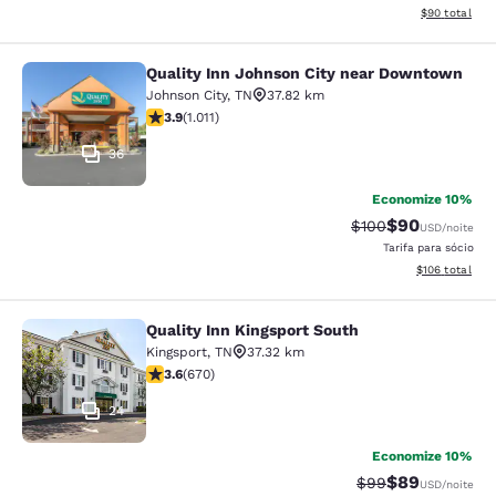
Exibir detalhe
$90
total
Quality Inn Johnson City near Downtown
Quality Inn Johnson City near Dow
Johnson City
,
TN
37.82 km
classificação 3.94 estrelas. Bom. 1011 avaliações
3.9
(
1.011
)
36
Economize 10%
$90
Tarifa anterior “ta
Tarifa com de
$100
USD
/noite
Tarifa para sócio
Exibir detalhe
$106
total
Quality Inn Kingsport South
Quality Inn Kingsport South
Kingsport
,
TN
37.32 km
classificação 3.63 estrelas. Bom. 670 avaliações
3.6
(
670
)
24
Economize 10%
$89
Tarifa anterior “t
Tarifa com de
$99
USD
/noite