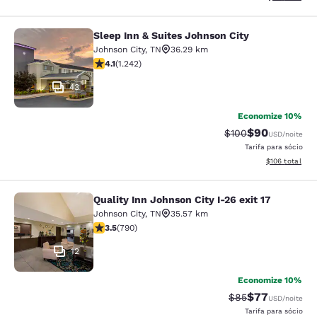
Sleep Inn & Suites Johnson City
Sleep Inn & Suites Johnson City
Johnson City
,
TN
36.29 km
classificação 4.08 estrelas. Muito bom. 1242 avaliaçõe
4.1
(
1.242
)
43
Economize 10%
$90
Tarifa anterior “ta
Tarifa com de
$100
USD
/noite
Tarifa para sócio
Exibir detalhe
$106
total
Quality Inn Johnson City I-26 exit 17
Quality Inn Johnson City I-26 exit 1
Johnson City
,
TN
35.57 km
classificação 3.53 estrelas. Bom. 790 avaliações
3.5
(
790
)
12
Economize 10%
$77
Tarifa anterior “t
Tarifa com de
$85
USD
/noite
Tarifa para sócio