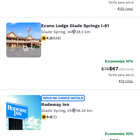
Tarifa para sócio
Exibir detalhe
$105
total
Econo Lodge Glade Springs I-81
Econo Lodge Glade Springs I-81
Glade Spring
,
VA
38.3 km
classificação 4.18 estrelas. Muito bom. 648 avaliações
4.2
(
648
)
40
Economize 10%
$67
Tarifa anterior “t
Tarifa com de
$75
USD
/noite
Tarifa para sócio
Exibir detalhe
$76
total
Rodeway Inn
NOVO NA CHOICE HOTELS
Rodeway Inn
Glade Spring
,
VA
38.34 km
classificação 4 estrelas. Muito bom. 2 avaliações
4.0
(
2
)
2
Economize 10%