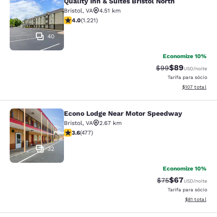
Quality Inn & Suites Bristol North
Quality Inn & Suites Bristol North
Bristol
,
VA
4.51 km
classificação 4.03 estrelas. Muito bom. 1221 avaliaçõe
4.0
(
1.221
)
40
Economize 10%
$89
Tarifa anterior “t
Tarifa com de
$99
USD
/noite
Tarifa para sócio
Exibir detalhe
$107
total
Econo Lodge Near Motor Speedway
Econo Lodge Near Motor Speedway
Bristol
,
VA
2.67 km
classificação 3.56 estrelas. Bom. 477 avaliações
3.6
(
477
)
32
Economize 10%
$67
Tarifa anterior “t
Tarifa com de
$75
USD
/noite
Tarifa para sócio
Exibir detalh
$81
total