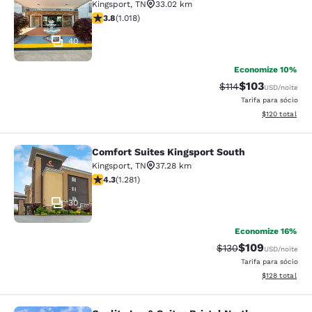
Kingsport
,
TN
33.02 km
classificação 3.79 estrelas. Bom. 1018 avaliações
3.8
(
1.018
)
40
Economize 10%
$103
Tarifa anterior “ta
Tarifa com des
$114
USD
/noite
Tarifa para sócio
Exibir detalhe
$120
total
Comfort Suites Kingsport South
Comfort Suites Kingsport South
Kingsport
,
TN
37.28 km
classificação 4.26 estrelas. Excelente. 1281 avaliações
4.3
(
1.281
)
30
Economize 16%
$109
Tarifa anterior “tac
Tarifa com des
$130
USD
/noite
Tarifa para sócio
Exibir detalhe
$128
total