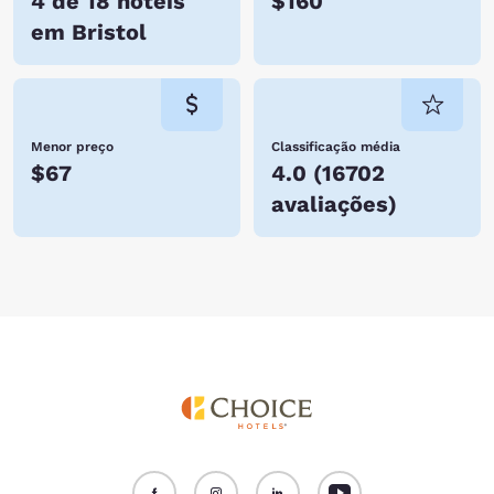
4 de 18 hotéis
$160
em Bristol
Menor preço
Classificação média
$67
4.0
(
16702
avaliações
)