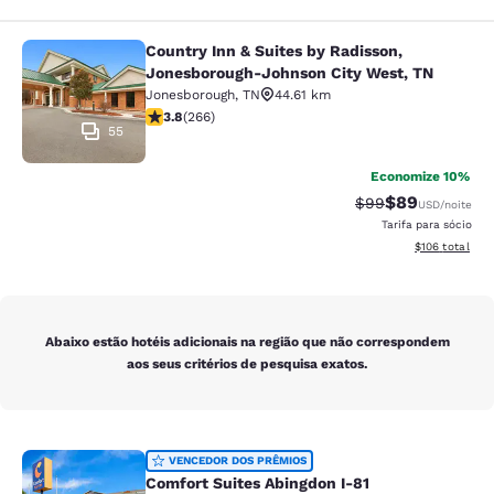
Country Inn & Suites by Radisson,
Country Inn & Suites by Radisson, 
Jonesborough-Johnson City West, TN
Jonesborough
,
TN
44.61 km
classificação 3.75 estrelas. Bom. 266 avaliações
3.8
(
266
)
55
Economize 10%
$89
Tarifa anterior “t
Tarifa com de
$99
USD
/noite
Tarifa para sócio
Exibir detalhe
$106
total
Abaixo estão hotéis adicionais na região que não correspondem
aos seus critérios de pesquisa exatos.
Comfort Suites Abingdon I-81
VENCEDOR DOS PRÊMIOS
Comfort Suites Abingdon I-81