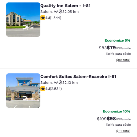
Quality Inn Salem - I-81
Quality Inn Salem - I-81
Salem
,
VA
32.05 km
classificação 4.07 estrelas. Muito bom. 1544 avaliaçõe
4.1
(
1.544
)
35
Economize 5%
$79
Tarifa anterior “t
Tarifa com de
$83
USD
/noite
Tarifa para sócio
Exibir detalhe
$89
total
Comfort Suites Salem-Roanoke I-81
Comfort Suites Salem-Roanoke I-81
Salem
,
VA
32.13 km
classificação 4.13 estrelas. Muito bom. 2534 avaliaçõe
4.1
(
2.534
)
40
Economize 10%
$98
Tarifa anterior “ta
Tarifa com de
$109
USD
/noite
Tarifa para sócio
Exibir detalhe
$111
total