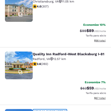
Christiansburg
,
VA
11.05 km
classificação 3.99 estrelas. Bom. 307 avaliações
4.0
(
307
)
30
Economize 10%
$89
Tarifa anterior “t
Tarifa com de
$99
USD
/noite
Tarifa para sócio
Exibir detalhe
$98
total
Quality Inn Radford-West Blacksburg I-81
Quality Inn Radford-West Blacksbur
Radford
,
VA
12.57 km
classificação 2.63 estrelas. Razoável. 392 avaliações
2.6
(
392
)
29
Economize 7%
$59
Tarifa anterior “t
Tarifa com de
$63
USD
/noite
Tarifa para sócio
Exibir detalhe
$67
total