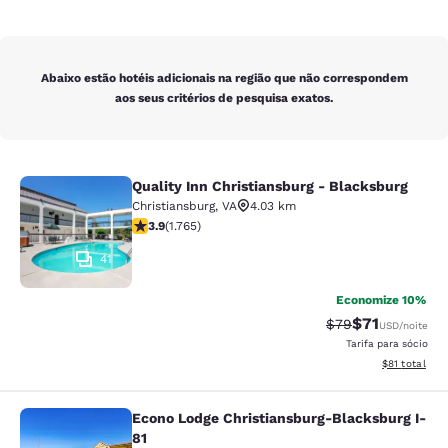
Abaixo estão hotéis adicionais na região que não correspondem
aos seus critérios de pesquisa exatos.
Quality Inn Christiansburg - Blacksburg
Quality Inn Christiansburg - Blacks
Christiansburg
,
VA
4.03 km
classificação 3.86 estrelas. Bom. 1765 avaliações
3.9
(
1.765
)
41
Economize 10%
$71
Tarifa anterior “t
Tarifa com de
$79
USD
/noite
Tarifa para sócio
Exibir detalh
$81
total
Econo Lodge Christiansburg-Blacksburg I-
Econo Lodge Christiansburg-Blacksb
81