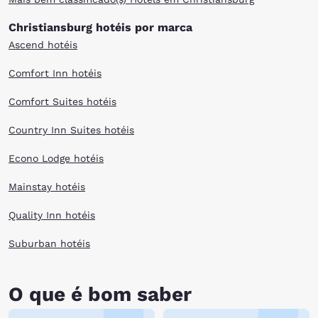
of the Blue Ridge Mountains.
Christiansburg hotéis por marca
After an adventure-packed day, there are several Christiansburg, VA
Ascend hotéis
hotels to meet your needs. Whether your travel budget is large or small,
browse our selection above.
Comfort Inn hotéis
Comfort Suites hotéis
Country Inn Suites hotéis
Econo Lodge hotéis
Mainstay hotéis
Quality Inn hotéis
Suburban hotéis
O que é bom saber