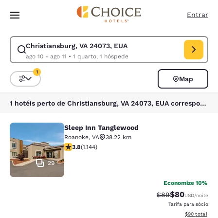
Carregamento concluído
Pular Para Conteúdo Principal
Entrar
Christiansburg, VA 24073, EUA
Modificar pesquisa para Christiansburg, VA 24073, EUA. Data de check-i
ago 10 - ago 11
•
1 quarto, 1 hóspede
1
Map
Classificar e filtrar
1 filtro atualmente selecionado
1 hotéis perto de Christiansburg, VA 24073, EUA correspondem aos seus filtros
Sleep Inn Tanglewood
Sleep Inn Tanglewood
Roanoke
,
VA
38.22 km
classificação 3.79 estrelas. Bom. 1144 avaliações
3.8
(
1.144
)
29
Economize 10%
$80
Tarifa anterior “t
Tarifa com de
$89
USD
/noite
Tarifa para sócio
Exibir detalhe
$90
total