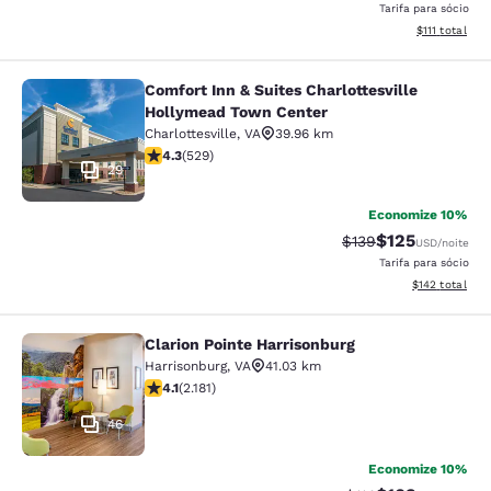
Tarifa para sócio
Exibir detalhe
$111
total
Comfort Inn & Suites Charlottesville
Comfort Inn & Suites Charlottesvil
Hollymead Town Center
Charlottesville
,
VA
39.96 km
classificação 4.35 estrelas. Excelente. 529 avaliações
4.3
(
529
)
29
Economize 10%
$125
Tarifa anterior “tac
Tarifa com des
$139
USD
/noite
Tarifa para sócio
Exibir detalhe
$142
total
Clarion Pointe Harrisonburg
Clarion Pointe Harrisonburg
Harrisonburg
,
VA
41.03 km
classificação 4.12 estrelas. Muito bom. 2181 avaliações
4.1
(
2.181
)
46
Economize 10%