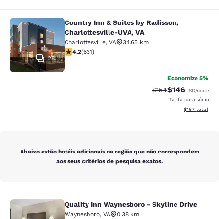
Country Inn & Suites by Radisson,
Country Inn & Suites by Radisson, C
Charlottesville-UVA, VA
Charlottesville
,
VA
34.65 km
classificação 4.21 estrelas. Excelente. 631 avaliações
4.2
(
631
)
28
Economize 5%
$146
Tarifa anterior “tac
Tarifa com des
$154
USD
/noite
Tarifa para sócio
Exibir detalhe
$167
total
Abaixo estão hotéis adicionais na região que não correspondem
aos seus critérios de pesquisa exatos.
Quality Inn Waynesboro - Skyline Drive
Quality Inn Waynesboro - Skyline Dr
Waynesboro
,
VA
0.38 km