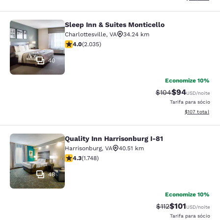
Sleep Inn & Suites Monticello
Sleep Inn & Suites Monticello
Charlottesville
,
VA
34.24 km
classificação 4.03 estrelas. Muito bom. 2035 avaliaçõ
4.0
(
2.035
)
40
Economize 10%
$94
Tarifa anterior “ta
Tarifa com de
$104
USD
/noite
Tarifa para sócio
Exibir detalhe
$107
total
Quality Inn Harrisonburg I-81
Quality Inn Harrisonburg I-81
Harrisonburg
,
VA
40.51 km
classificação 4.27 estrelas. Excelente. 1748 avaliações
4.3
(
1.748
)
48
Economize 10%
$101
Tarifa anterior “ta
Tarifa com des
$112
USD
/noite
Tarifa para sócio