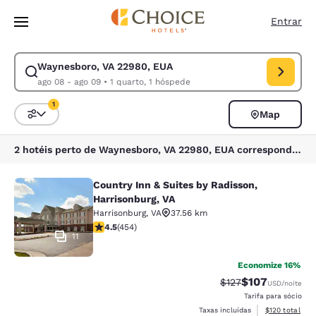
Carregamento concluído
Pular Para Conteúdo Principal
Entrar
Waynesboro, VA 22980, EUA
Modificar pesquisa para Waynesboro, VA 22980, EUA. Data de check-in 
ago 08 - ago 09
•
1 quarto, 1 hóspede
1
Map
Classificar e filtrar
1 filtro atualmente selecionado
2 hotéis perto de Waynesboro, VA 22980, EUA correspondem aos seus filtros
Country Inn & Suites by Radisson,
Country Inn & Suites by Radisson, H
Harrisonburg, VA
Harrisonburg
,
VA
37.56 km
classificação 4.5 estrelas. Excelente. 454 avaliações
4.5
(
454
)
11
Economize 16%
$107
Tarifa anterior “tac
Tarifa com des
$127
USD
/noite
Tarifa para sócio
Exibir detalhe
Taxas incluídas
$120
total