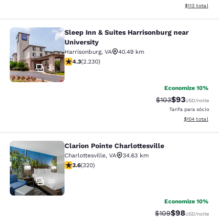
Exibir detalhe
$113
total
Sleep Inn & Suites Harrisonburg near
Sleep Inn & Suites Harrisonburg nea
University
Harrisonburg
,
VA
40.49 km
classificação 4.28 estrelas. Excelente. 2230 avaliaçõe
4.3
(
2.230
)
34
Economize 10%
$93
Tarifa anterior “ta
Tarifa com de
$103
USD
/noite
Tarifa para sócio
Exibir detalhe
$104
total
Clarion Pointe Charlottesville
Clarion Pointe Charlottesville
Charlottesville
,
VA
34.63 km
classificação 3.59 estrelas. Bom. 320 avaliações
3.6
(
320
)
30
Economize 10%
$98
Tarifa anterior “ta
Tarifa com de
$109
USD
/noite