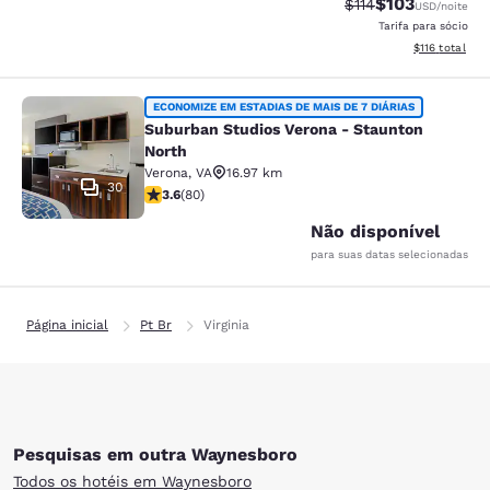
$103
Tarifa anterior “ta
Tarifa com des
$114
USD
/noite
Tarifa para sócio
Exibir detalhe
$116
total
Suburban Studios Verona - Staunto
ECONOMIZE EM ESTADIAS DE MAIS DE 7 DIÁRIAS
Suburban Studios Verona - Staunton
North
Verona
,
VA
16.97 km
30
classificação 3.64 estrelas. Bom. 80 avaliações
3.6
(
80
)
Não disponível
para suas datas selecionadas
Página inicial
Pt Br
Virginia
Pesquisas em outra Waynesboro
Todos os hotéis em Waynesboro