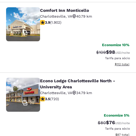
Comfort Inn Monticello
Comfort Inn Monticello
Charlottesville
,
VA
40.79 km
classificação 3.93 estrelas. Bom. 1902 avaliações
3.9
(
1.902
)
34
Economize 10%
$98
Tarifa anterior “ta
Tarifa com de
$109
USD
/noite
Tarifa para sócio
Exibir detalhe
$112
total
Econo Lodge Charlottesville North -
Econo Lodge Charlottesville North -
University Area
Charlottesville
,
VA
34.79 km
classificação 3.53 estrelas. Bom. 720 avaliações
3.5
(
720
)
20
Economize 5%
$76
Tarifa anterior “t
Tarifa com de
$80
USD
/noite
Tarifa para sócio
Exibir detalhe
$87
total