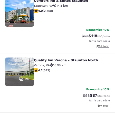
Comfort Inn & Suites Staunton
Comfort Inn & Suites Staunton
Staunton
,
VA
14.8 km
classificação 3.96 estrelas. Bom. 2458 avaliações
4.0
(
2.458
)
33
Economize 10%
$118
Tarifa anterior “ta
Tarifa com des
$131
USD
/noite
Tarifa para sócio
Exibir detalhe
$132
total
Quality Inn Verona - Staunton North
Quality Inn Verona - Staunton North
Verona
,
VA
16.98 km
classificação 4.24 estrelas. Excelente. 643 avaliações
4.2
(
643
)
25
Economize 10%
$87
Tarifa anterior “t
Tarifa com de
$96
USD
/noite
Tarifa para sócio
Exibir detalhe
$97
total