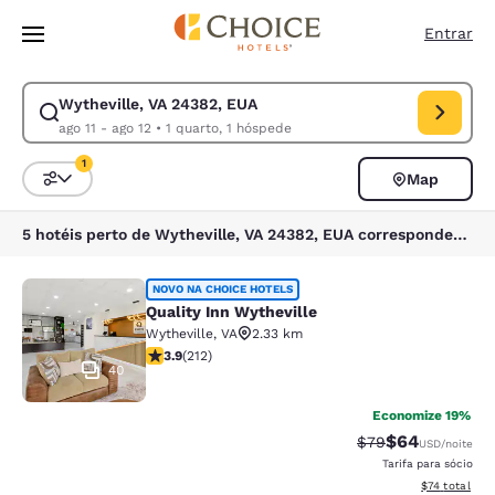
Carregamento concluído
Pular Para Conteúdo Principal
Entrar
Wytheville, VA 24382, EUA
Modificar pesquisa para Wytheville, VA 24382, EUA. Data de check-in a
ago 11 - ago 12
•
1 quarto, 1 hóspede
1
Map
Classificar e filtrar
1 filtro atualmente selecionado
5 hotéis perto de Wytheville, VA 24382, EUA correspondem aos seus filtros
Quality Inn Wytheville
NOVO NA CHOICE HOTELS
Quality Inn Wytheville
Wytheville
,
VA
2.33 km
classificação 3.91 estrelas. Bom. 212 avaliações
3.9
(
212
)
40
Economize 19%
$64
Tarifa anterior “t
Tarifa com de
$79
USD
/noite
Tarifa para sócio
Exibir detalh
$74
total