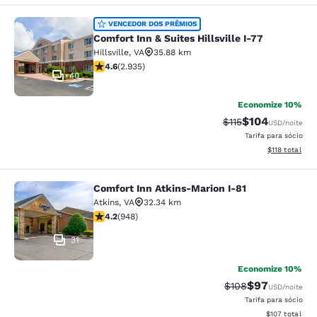
Comfort Inn & Suites Hillsville I-77
VENCEDOR DOS PRÊMIOS
Comfort Inn & Suites Hillsville I-77
Hillsville
,
VA
35.88 km
classificação 4.6 estrelas. Excepcional. 2935 avaliaçõ
4.6
(
2.935
)
40
Economize 10%
$104
Tarifa anterior “ta
Tarifa com des
$115
USD
/noite
Tarifa para sócio
Exibir detalhe
$118
total
Comfort Inn Atkins-Marion I-81
Comfort Inn Atkins-Marion I-81
Atkins
,
VA
32.34 km
classificação 4.24 estrelas. Excelente. 948 avaliações
4.2
(
948
)
31
Economize 10%
$97
Tarifa anterior “ta
Tarifa com de
$108
USD
/noite
Tarifa para sócio
Exibir detalhe
$107
total