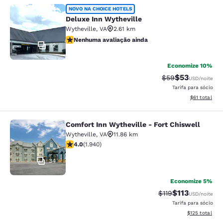
Deluxe Inn Wytheville
NOVO NA CHOICE HOTELS
Deluxe Inn Wytheville
Wytheville
,
VA
2.61 km
Nenhuma avaliação ainda
Nenhuma avaliação ainda
12
Economize 10%
$53
Tarifa anterior “t
Tarifa com de
$59
USD
/noite
Tarifa para sócio
Exibir detalh
$61
total
Comfort Inn Wytheville - Fort Chiswell
Comfort Inn Wytheville - Fort Chisw
Wytheville
,
VA
11.86 km
classificação 3.97 estrelas. Bom. 1940 avaliações
4.0
(
1.940
)
34
Economize 5%
$113
Tarifa anterior “ta
Tarifa com des
$119
USD
/noite
Tarifa para sócio
Exibir detalhe
$125
total