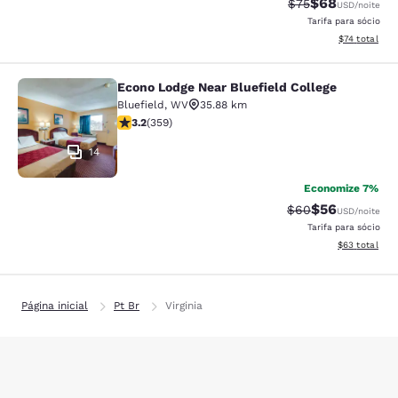
$68
Tarifa anterior “t
Tarifa com de
$75
USD
/noite
Tarifa para sócio
Exibir detalh
$74
total
Econo Lodge Near Bluefield College
Econo Lodge Near Bluefield College
Bluefield
,
WV
35.88 km
classificação 3.21 estrelas. Bom. 359 avaliações
3.2
(
359
)
14
Economize 7%
$56
Tarifa anterior “t
Tarifa com de
$60
USD
/noite
Tarifa para sócio
Exibir detalhe
$63
total
Página inicial
Pt Br
Virginia