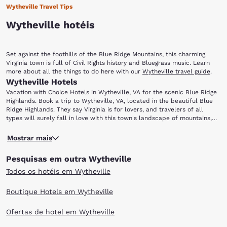
Wytheville Travel Tips
Wytheville hotéis
Set against the foothills of the Blue Ridge Mountains, this charming
Virginia town is full of Civil Rights history and Bluegrass music. Learn
more about all the things to do here with our
Wytheville travel guide
.
Wytheville Hotels
Vacation with Choice Hotels in Wytheville, VA for the scenic Blue Ridge
Highlands. Book a trip to Wytheville, VA, located in the beautiful Blue
Ridge Highlands. They say Virginia is for lovers, and travelers of all
types will surely fall in love with this town's landscape of mountains,
forests and rolling hills. From hikers exploring the nearby Appalachian
To learn more about the area’s past, visit the Thomas J. Boyd Museum.
Trail to music lovers coming for the annual Chautauqua Festival in June,
Mostrar mais
Named after Thomas Jefferson Boyd (who was known as the “Father of
there is truly something for everyone.
Wytheville”), this museum features a collection of artifacts,
Pesquisas em outra Wytheville
photographs and exhibits that showcase local history. Wytheville is also
home to the Edith Bolling Wilson Birthplace Museum. Wilson was the
Todos os hotéis em Wytheville
wife of U.S. President Woodrow Wilson and the First Lady of the United
States. The museum provides information about the life of Mrs. Wilson,
Boutique Hotels em Wytheville
who has been called “The Secret President” by some historians. She
was given that name after she reportedly managed President Wilson’s
Ofertas de hotel em Wytheville
affairs and governmental details following his debilitating stroke in 1919.