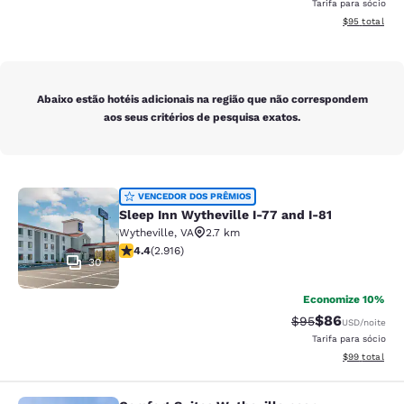
Tarifa para sócio
Exibir detalhe
$95
total
Abaixo estão hotéis adicionais na região que não correspondem
aos seus critérios de pesquisa exatos.
Sleep Inn Wytheville I-77 and I-81
VENCEDOR DOS PRÊMIOS
Sleep Inn Wytheville I-77 and I-81
Wytheville
,
VA
2.7 km
classificação 4.42 estrelas. Excelente. 2916 avaliaçõe
4.4
(
2.916
)
30
Economize 10%
$86
Tarifa anterior “t
Tarifa com de
$95
USD
/noite
Tarifa para sócio
Exibir detalhe
$99
total