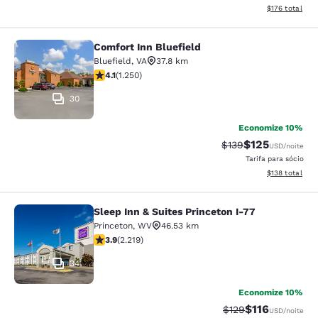
Exibir detalhe
$176
total
Comfort Inn Bluefield
Comfort Inn Bluefield
Bluefield
,
VA
37.8 km
classificação 4.08 estrelas. Muito bom. 1250 avaliaçõe
4.1
(
1.250
)
30
Economize 10%
$125
Tarifa anterior “tac
Tarifa com des
$139
USD
/noite
Tarifa para sócio
Exibir detalhe
$138
total
Sleep Inn & Suites Princeton I-77
Sleep Inn & Suites Princeton I-77
Princeton
,
WV
46.53 km
classificação 3.92 estrelas. Bom. 2219 avaliações
3.9
(
2.219
)
34
Economize 10%
$116
Tarifa anterior “tac
Tarifa com des
$129
USD
/noite