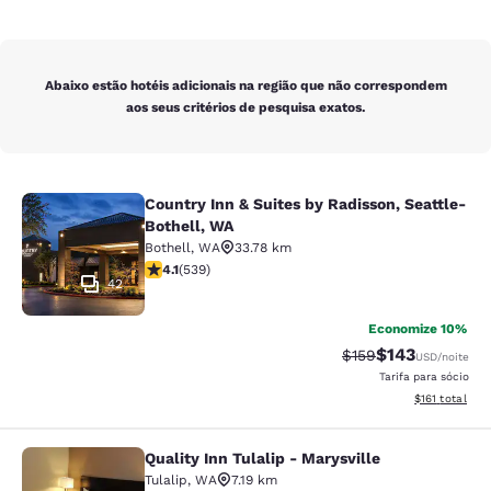
Abaixo estão hotéis adicionais na região que não correspondem
aos seus critérios de pesquisa exatos.
Country Inn & Suites by Radisson, Seattle-
Country Inn & Suites by Radisson, S
Bothell, WA
Bothell
,
WA
33.78 km
classificação 4.09 estrelas. Muito bom. 539 avaliações
4.1
(
539
)
42
Economize 10%
$143
Tarifa anterior “tac
Tarifa com des
$159
USD
/noite
Tarifa para sócio
Exibir detalhe
$161
total
Quality Inn Tulalip - Marysville
Quality Inn Tulalip - Marysville
Tulalip
,
WA
7.19 km