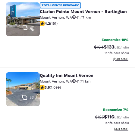
Clarion Pointe Mount Vernon - Burli
TOTALMENTE RENOVADO
Clarion Pointe Mount Vernon - Burlington
Mount Vernon
,
WA
41.47 km
classificação 4.23 estrelas. Excelente. 191 avaliações
4.2
(
191
)
47
Economize 19%
$133
Tarifa anterior “tac
Tarifa com des
$164
USD
/noite
Tarifa para sócio
Exibir detalhe
$149
total
Quality Inn Mount Vernon
Quality Inn Mount Vernon
Mount Vernon
,
WA
41.71 km
classificação 3.6 estrelas. Bom. 1099 avaliações
3.6
(
1.099
)
33
Economize 7%
$116
Tarifa anterior “ta
Tarifa com des
$125
USD
/noite
Tarifa para sócio
Exibir detalhe
$131
total