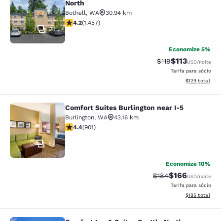
North
Bothell
,
WA
30.94 km
classificação 4.17 estrelas. Muito bom. 1457 avaliaçõe
4.2
(
1.457
)
31
Economize 5%
$113
Tarifa anterior “ta
Tarifa com des
$119
USD
/noite
Tarifa para sócio
Exibir detalhe
$129
total
Comfort Suites Burlington near I-5
Comfort Suites Burlington near I-5
Burlington
,
WA
43.16 km
classificação 4.4 estrelas. Excelente. 901 avaliações
4.4
(
901
)
57
Economize 10%
$166
Tarifa anterior “tac
Tarifa com des
$184
USD
/noite
Tarifa para sócio
Exibir detalhe
$185
total