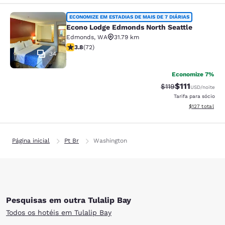
Econo Lodge Edmonds North Seattl
ECONOMIZE EM ESTADIAS DE MAIS DE 7 DIÁRIAS
Econo Lodge Edmonds North Seattle
Edmonds
,
WA
31.79 km
classificação 3.82 estrelas. Bom. 72 avaliações
3.8
(
72
)
34
Economize 7%
$111
Tarifa anterior “ta
Tarifa com de
$119
USD
/noite
Tarifa para sócio
Exibir detalhe
$127
total
Página inicial
Pt Br
Washington
Pesquisas em outra Tulalip Bay
Todos os hotéis em Tulalip Bay