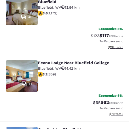
Bluefield
Bluefield
,
WV
13.94 km
classificação 3.58 estrelas. Bom. 1173 avaliações
3.6
(
1.173
)
40
Economize 5%
$117
Tarifa anterior “ta
Tarifa com des
$123
USD
/noite
Tarifa para sócio
Exibir detalhe
$132
total
Econo Lodge Near Bluefield College
Econo Lodge Near Bluefield College
Bluefield
,
WV
14.42 km
classificação 3.21 estrelas. Bom. 359 avaliações
3.2
(
359
)
14
Economize 5%
$62
Tarifa anterior “t
Tarifa com de
$65
USD
/noite
Tarifa para sócio
Exibir detalhe
$70
total