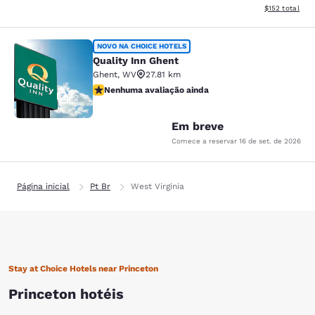
Exibir detalhe
$152
total
Quality Inn Ghent
NOVO NA CHOICE HOTELS
Quality Inn Ghent
Ghent
,
WV
27.81 km
Nenhuma avaliação ainda
Nenhuma avaliação ainda
2
Em breve
Comece a reservar
16 de set. de 2026
Página inicial
Pt Br
West Virginia
Stay at Choice Hotels near Princeton
Princeton hotéis