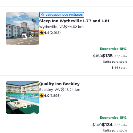
Sleep Inn Wytheville I-77 and I-81
VENCEDOR DOS PRÊMIOS
Sleep Inn Wytheville I-77 and I-81
Wytheville
,
VA
44.62 km
classificação 4.42 estrelas. Excelente. 2913 avaliaçõe
4.4
(
2.913
)
30
Economize 10%
$135
Tarifa anterior “tac
Tarifa com des
$150
USD
/noite
Tarifa para sócio
Exibir detalhe
$156
total
Quality Inn Beckley
Quality Inn Beckley
Beckley
,
WV
48.24 km
classificação 3.99 estrelas. Bom. 1895 avaliações
4.0
(
1.895
)
37
Economize 10%
$134
Tarifa anterior “tac
Tarifa com des
$149
USD
/noite
Tarifa para sócio