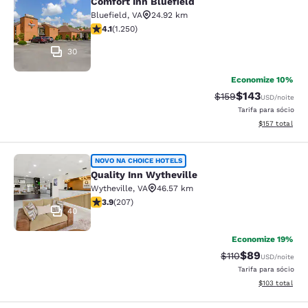
Comfort Inn Bluefield
Comfort Inn Bluefield
Bluefield
,
VA
24.92 km
classificação 4.08 estrelas. Muito bom. 1250 avaliaçõe
4.1
(
1.250
)
30
Economize 10%
$143
Tarifa anterior “tac
Tarifa com des
$159
USD
/noite
Tarifa para sócio
Exibir detalhe
$157
total
Quality Inn Wytheville
NOVO NA CHOICE HOTELS
Quality Inn Wytheville
Wytheville
,
VA
46.57 km
classificação 3.91 estrelas. Bom. 207 avaliações
3.9
(
207
)
40
Economize 19%
$89
Tarifa anterior “ta
Tarifa com de
$110
USD
/noite
Tarifa para sócio
Exibir detalhe
$103
total