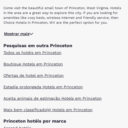
Come visit the beautiful small town of Princeton, West Virginia. Hotels
in the area are a great way to explore this city. If you are looking for
amenities like cozy beds, wireless internet and friendly service, then
Choice Hotels in Princeton, WV are the perfect option for you.
Nestled in the corner of West Virginia, Princeton is a small town that
Mostrar mais
will charm you with its history and culture. Home to many libraries,
performing art centers and museums, the town features a local scene
Pesquisas em outra Princeton
that is hard to beat. When in the area, check out the Railroad Museum
and the Mercer County Agricultural museum for a unique perspective
Todos os hotéis em Princeton
on these industries. The Mercy County War Museum is also a nice place
to learn about the Civil War and hear stories from Vietnam veterans
Boutique Hotels em Princeton
who served. Sports lovers will enjoy the major league-sponsored
Appalachian teams.
Ofertas de hotel em Princeton
If you like the fast lane, take to the Princeton Speedway and race on
the dirt tracks from April to September. Regardless of your interests,
there are a variety of things do in Princeton, WV. Choice Hotels in
Estadia prolongada Hotels em Princeton
Princeton, WV offer great rooms that can fit your budget.
Aceita animais de estimação Hotels em Princeton
Mais bem classificado(s) Hotels em Princeton
Princeton hotéis por marca