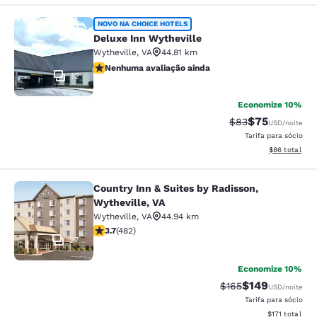
Deluxe Inn Wytheville
NOVO NA CHOICE HOTELS
Deluxe Inn Wytheville
Wytheville
,
VA
44.81 km
Nenhuma avaliação ainda
Nenhuma avaliação ainda
12
Economize 10%
$75
Tarifa anterior “t
Tarifa com de
$83
USD
/noite
Tarifa para sócio
Exibir detalhe
$86
total
Country Inn & Suites by Radisson,
Country Inn & Suites by Radisson, W
Wytheville, VA
Wytheville
,
VA
44.94 km
classificação 3.73 estrelas. Bom. 482 avaliações
3.7
(
482
)
27
Economize 10%
$149
Tarifa anterior “tac
Tarifa com des
$165
USD
/noite
Tarifa para sócio
Exibir detalhe
$171
total