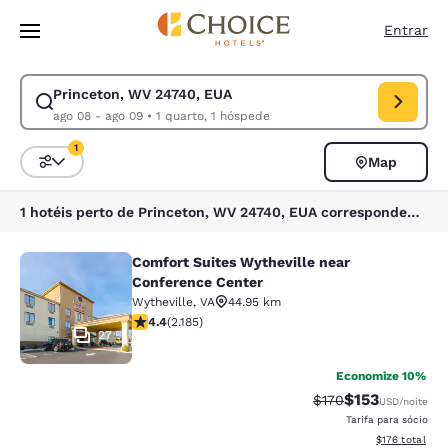
Carregamento concluído
Pular Para Conteúdo Principal
Entrar
Princeton, WV 24740, EUA
Modificar pesquisa para Princeton, WV 24740, EUA. Data de check-in a
ago 08 - ago 09
•
1 quarto, 1 hóspede
1
Map
Classificar e filtrar
1 filtro atualmente selecionado
1 hotéis perto de Princeton, WV 24740, EUA correspondem aos seus filtros
Comfort Suites Wytheville near
Comfort Suites Wytheville near Con
Conference Center
Wytheville
,
VA
44.95 km
classificação 4.41 estrelas. Excelente. 2185 avaliações
4.4
(
2.185
)
27
Economize 10%
$153
Tarifa anterior “tac
Tarifa com des
$170
USD
/noite
Tarifa para sócio
Exibir detalhe
$176
total