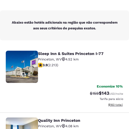
Abaixo estão hotéis adicionais na região que não correspondem
aos seus critérios de pesquisa exatos.
Sleep Inn & Suites Princeton I-77
Sleep Inn & Suites Princeton I-77
Princeton
,
WV
4.52 km
classificação 3.92 estrelas. Bom. 2213 avaliações
3.9
(
2.213
)
34
Economize 10%
$143
Tarifa anterior “tac
Tarifa com des
$159
USD
/noite
Tarifa para sócio
Exibir detalhe
$160
total
Quality Inn Princeton
Quality Inn Princeton
Princeton
,
WV
4.08 km