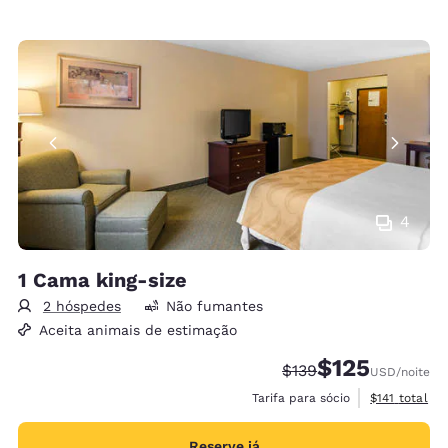
4
1 Cama king-size
2 hóspedes
Não fumantes
Aceita animais de estimação
$125
Tarifa anterior “tacha
Tarifa com desc
$139
USD
/noite
Exibir detalh
Tarifa para sócio
$141
total
Reserve já