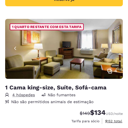
1 QUARTO RESTANTE COM ESTA TARIFA
4
1 Cama king-size, Suíte, Sofá-cama
4 hóspedes
Não fumantes
Não são permitidos animais de estimação
$134
Tarifa anterior “tacha
Tarifa com desco
$149
USD
/noite
Exibir detalh
Tarifa para sócio
$152
total