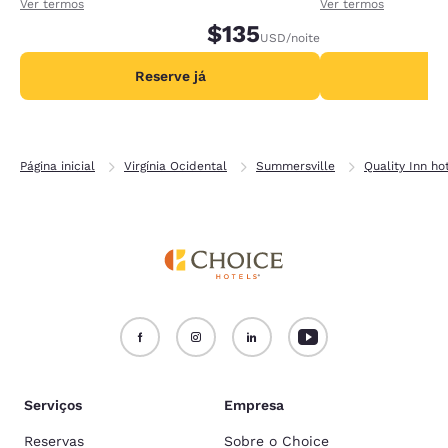
recebendo 1.000 pontos extras por diária.
recebendo 2.000 p
Ver termos
Ver termos
$135
USD
/noite
Reserve já
R
Página inicial
Virgínia Ocidental
Summersville
Quality Inn ho
Serviços
Empresa
Reservas
Sobre o Choice