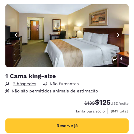
4
1 Cama king-size
2 hóspedes
Não fumantes
Não são permitidos animais de estimação
$125
Tarifa anterior “tacha
Tarifa com desc
$139
USD
/noite
Exibir detalh
Tarifa para sócio
$141
total
Reserve já