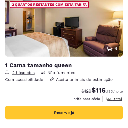
2 QUARTOS RESTANTES COM ESTA TARIFA
6
1 Cama tamanho queen
2 hóspedes
Não fumantes
Com acessibilidade
Aceita animais de estimação
$116
Tarifa anterior “tach
Tarifa com desc
$129
USD
/noite
Exibir detalh
Tarifa para sócio
$131
total
Reserve já