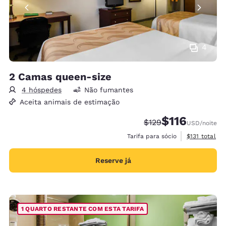
4
2 Camas queen-size
4 hóspedes
Não fumantes
Aceita animais de estimação
$116
Tarifa anterior “tach
Tarifa com desc
$129
USD
/noite
Exibir detalh
Tarifa para sócio
$131
total
Reserve já
1 QUARTO RESTANTE COM ESTA TARIFA