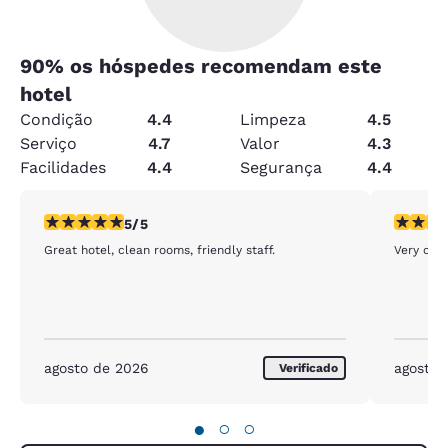
90
% os hóspedes recomendam este
hotel
Condição
4.4
Limpeza
4.5
Serviço
4.7
Valor
4.3
Facilidades
4.4
Segurança
4.4
classificação 5 estrelas. Excepcional. 1 avaliação
classific
5/5
Great hotel, clean rooms, friendly staff.
Very clea
agosto de 2026
agosto 
Verificado
●
○
○