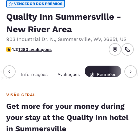
VENCEDOR DOS PRÊMIOS
Quality Inn Summersville -
New River Area
903 Industrial Dr. N.
,
Summersville
,
WV
,
26651
,
US
classificação 4.35 estrelas. Excelente.
4.3
1283 avaliações
Visão
Informações
Avaliações
Reuniões
Pacot
geral
VISÃO GERAL
Get more for your money during
your stay at the Quality Inn hotel
in Summersville