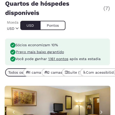
Quartos de hóspedes
(7)
disponíveis
Moeda
USD
Pontos
USD
Sócios economizam 10%
Preço mais baixo garantido
Você pode ganhar
1.161 pontos
após esta estadia
Todos os tipos de quarto (7)
1 cama (5)
2 camas ou mais (2)
Suíte (1)
Com acessibilid