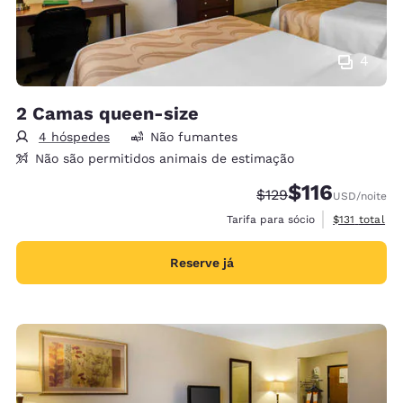
4
2 Camas queen-size
4 hóspedes
Não fumantes
Não são permitidos animais de estimação
$116
Tarifa anterior “tach
Tarifa com desc
$129
USD
/noite
Exibir detalh
Tarifa para sócio
$131
total
Reserve já