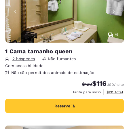
6
1 Cama tamanho queen
2 hóspedes
Não fumantes
Com acessibilidade
Não são permitidos animais de estimação
$116
Tarifa anterior “tach
Tarifa com desc
$129
USD
/noite
Exibir detalh
Tarifa para sócio
$131
total
Reserve já