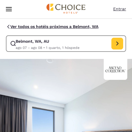
Carregamento concluído
Pular Para Conteúdo Principal
Entrar
Ver todos os hotéis próximos a Belmont, WA
Belmont, WA, AU
Modificar pesquisa para Belmont, WA, AU. Data de check-in ago 07, da
ago 07 - ago 08
•
1 quarto, 1 hóspede