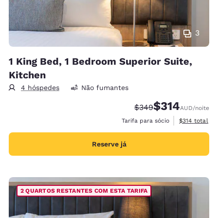
3
1 King Bed, 1 Bedroom Superior Suite,
Kitchen
4 hóspedes
Não fumantes
$314
Tarifa anterior “tacha
Tarifa com desco
$349
AUD
/noite
Exibir detalh
Tarifa para sócio
$314
total
Reserve já
2 QUARTOS RESTANTES COM ESTA TARIFA