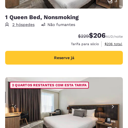
3
1 Queen Bed, Nonsmoking
2 hóspedes
Não fumantes
$206
Tarifa anterior “tachad
Tarifa com desco
$229
AUD
/noite
Exibir detalh
Tarifa para sócio
$206
total
Reserve já
2 QUARTOS RESTANTES COM ESTA TARIFA