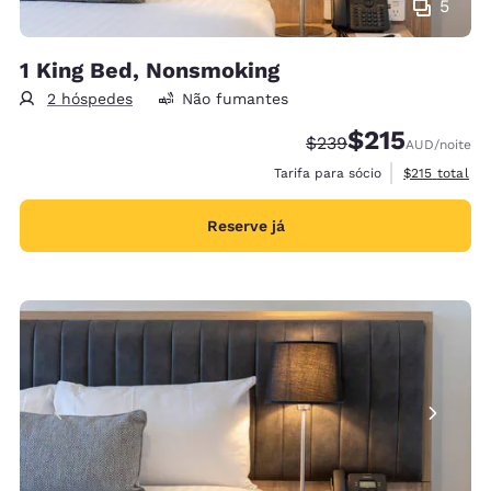
5
1 King Bed, Nonsmoking
2 hóspedes
Não fumantes
$215
Tarifa anterior “tacha
Tarifa com desc
$239
AUD
/noite
Exibir detalh
Tarifa para sócio
$215
total
Reserve já