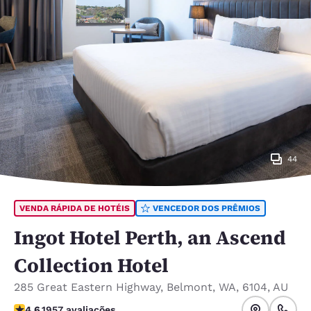
44
VENDA RÁPIDA DE HOTÉIS
VENCEDOR DOS PRÊMIOS
Ingot Hotel Perth, an Ascend
Collection Hotel
285 Great Eastern Highway
,
Belmont
,
WA
,
6104
,
AU
classificação 4.64 estrelas. Excepcional.
4.6
1957 avaliações