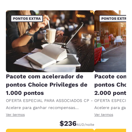
PONTOS EXTRA
PONTOS EXTRA
Pacote com acelerador de
Pacote com 
pontos Choice Privileges de
pontos Choic
1.000 pontos
2.000 ponto
OFERTA ESPECIAL PARA ASSOCIADOS CP -
OFERTA ESPECIAL
Acelere para ganhar recompensas
Acelere para gan
recebendo 1.000 pontos extras por diária.
recebendo 2.000 p
Ver termos
Ver termos
$236
AUD
/noite