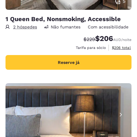
5
1 Queen Bed, Nonsmoking, Accessible
2 hóspedes
Não fumantes
Com acessibilidade
$206
Tarifa anterior “tachad
Tarifa com desco
$229
AUD
/noite
Exibir detalh
Tarifa para sócio
$206
total
Reserve já