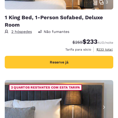
3
1 King Bed, 1-Person Sofabed, Deluxe
Room
2 hóspedes
Não fumantes
$233
Tarifa anterior “tacha
Tarifa com desco
$259
AUD
/noite
Exibir detalh
Tarifa para sócio
$233
total
Reserve já
2 QUARTOS RESTANTES COM ESTA TARIFA