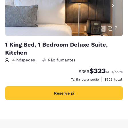
7
1 King Bed, 1 Bedroom Deluxe Suite,
Kitchen
4 hóspedes
Não fumantes
$323
Tarifa anterior “tacha
Tarifa com desco
$359
AUD
/noite
Exibir detalh
Tarifa para sócio
$323
total
Reserve já