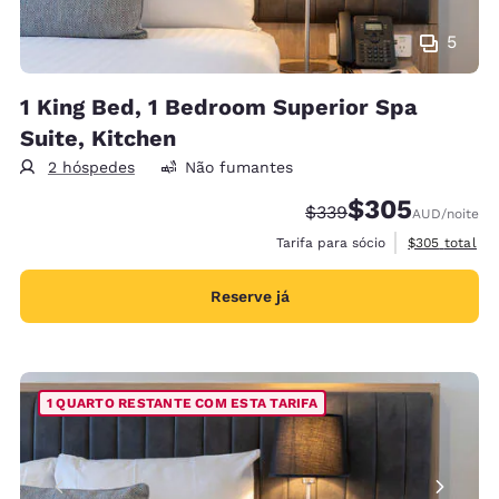
5
1 King Bed, 1 Bedroom Superior Spa
Suite, Kitchen
2 hóspedes
Não fumantes
$305
Tarifa anterior “tachad
Tarifa com desco
$339
AUD
/noite
Exibir detalh
Tarifa para sócio
$305
total
Reserve já
1 QUARTO RESTANTE COM ESTA TARIFA