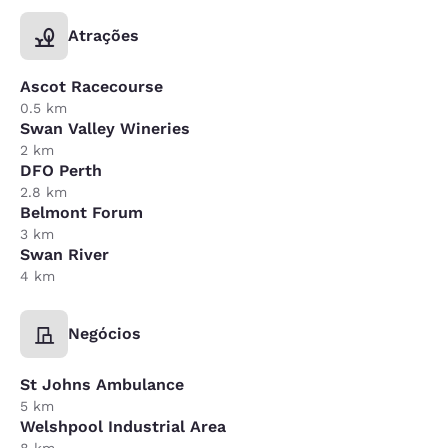
Atrações
Ascot Racecourse
0.5 km
Swan Valley Wineries
2 km
DFO Perth
2.8 km
Belmont Forum
3 km
Swan River
4 km
Negócios
St Johns Ambulance
5 km
Welshpool Industrial Area
8 km