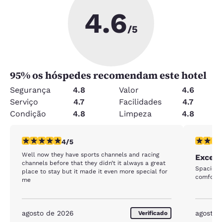
4.6
/5
95
% os hóspedes recomendam este hotel
Segurança
4.8
Valor
4.6
Serviço
4.7
Facilidades
4.7
Condição
4.8
Limpeza
4.8
classificação 4 estrelas. Muito bom. 1 avaliação
classific
4/5
Well now they have sports channels and racing
Excell
channels before that they didn’t it always a great
Spacious
place to stay but it made it even more special for
comfortab
me
agosto de 2026
agosto 
Verificado