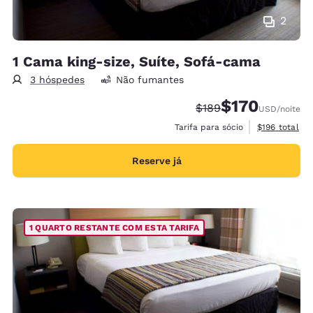
2
1 Cama king-size, Suíte, Sofá-cama
3 hóspedes
Não fumantes
$170
Tarifa anterior “tacha
Tarifa com desco
$189
USD
/noite
Exibir detalh
Tarifa para sócio
$196
total
Reserve já
1 QUARTO RESTANTE COM ESTA TARIFA