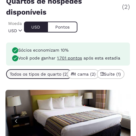
Quartos de hóspedes
(2)
disponíveis
Moeda
USD
Pontos
USD
Sócios economizam 10%
Você pode ganhar
1.701 pontos
após esta estadia
Todos os tipos de quarto (2)
1 cama (2)
Suíte (1)