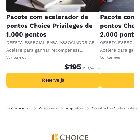
Pacote com acelerador de
Pacote com 
pontos Choice Privileges de
pontos Choic
1.000 pontos
2.000 ponto
OFERTA ESPECIAL PARA ASSOCIADOS CP -
OFERTA ESPECIAL
Acelere para ganhar recompensas
Acelere para gan
recebendo 1.000 pontos extras por diária.
recebendo 2.000 p
Ver termos
Ver termos
$195
USD
/noite
Reserve já
R
Página inicial
Wisconsin
Appleton
Country Inn Suites hotéis