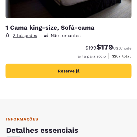
1 Cama king-size, Sofá-cama
3 hóspedes
Não fumantes
$179
Tarifa anterior “tacha
Tarifa com desco
$199
USD
/noite
Exibir detalh
Tarifa para sócio
$207
total
Reserve já
INFORMAÇÕES
Detalhes essenciais