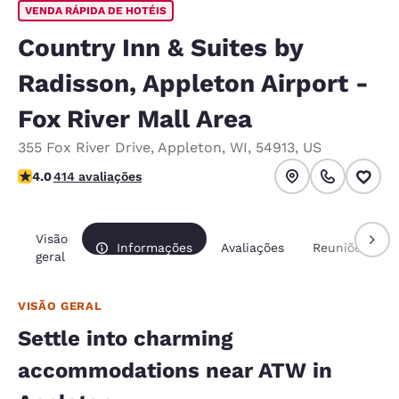
VENDA RÁPIDA DE HOTÉIS
Country Inn & Suites by
Radisson, Appleton Airport -
Fox River Mall Area
355 Fox River Drive
,
Appleton
,
WI
,
54913
,
US
classificação 3.96 estrelas. Bom.
4.0
414 avaliações
Visão
Informações
Avaliações
Reuniões
geral
VISÃO GERAL
Settle into charming
accommodations near ATW in