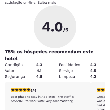
satisfação on-line.
Saiba mais
4.0
/5
75
% os hóspedes recomendam este
hotel
Condição
4.3
Facilidades
4.3
Valor
4.1
Serviço
4.5
Segurança
4.6
Limpeza
4.2
classificação 5 estrelas. Excepcional. 1 avaliação
classific
5/5
Best place to stay in Appleton - the staff is
Great are
AMAZING to work with; very accomodating
was cold
had dirty
otherwise