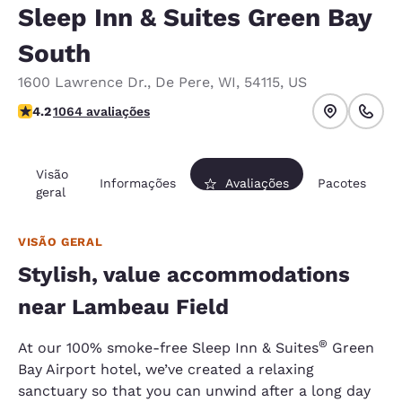
Sleep Inn & Suites Green Bay
South
1600 Lawrence Dr.
,
De Pere
,
WI
,
54115
,
US
classificação 4.2 estrelas. Excelente.
4.2
1064 avaliações
Visão
Informações
Avaliações
Pacotes
geral
VISÃO GERAL
Stylish, value accommodations
near Lambeau Field
®
At our 100% smoke-free Sleep Inn & Suites
Green
Bay Airport hotel, we’ve created a relaxing
sanctuary so that you can unwind after a long day