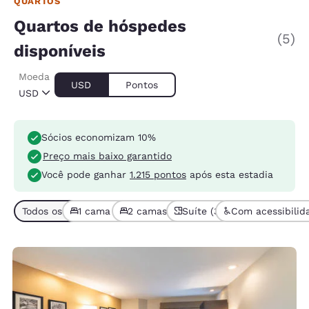
QUARTOS
Quartos de hóspedes
(5)
disponíveis
Moeda
USD
Pontos
USD
Sócios economizam 10%
Preço mais baixo garantido
Você pode ganhar
1.215 pontos
após esta estadia
Todos os tipos de quarto (5)
1 cama (3)
2 camas ou mais (2)
Suíte (3)
Com acessibilida