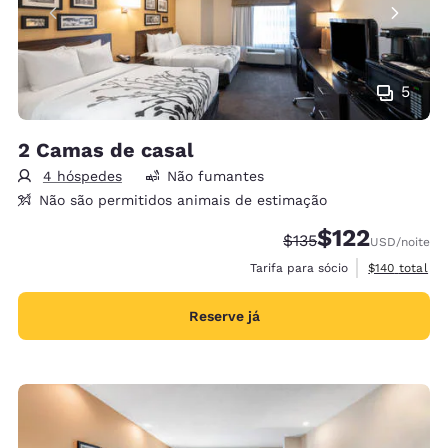
5
2 Camas de casal
4 hóspedes
Não fumantes
Não são permitidos animais de estimação
$122
Tarifa anterior “tach
Tarifa com desc
$135
USD
/noite
Exibir detalh
Tarifa para sócio
$140
total
Reserve já