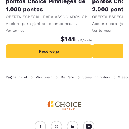
pontos Choice Privileges de
pontos Choic
1.000 pontos
2.000 ponto
OFERTA ESPECIAL PARA ASSOCIADOS CP -
OFERTA ESPECIAL
Acelere para ganhar recompensas
Acelere para gan
recebendo 1.000 pontos extras por diária.
recebendo 2.000 p
Ver termos
Ver termos
$141
USD
/noite
Reserve já
R
Página inicial
Wisconsin
De Pere
Sleep Inn hotéis
Sleep 