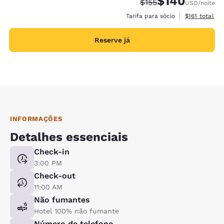
$140
Tarifa anterior “tacha
Tarifa com desco
$155
USD
/noite
Exibir detalh
Tarifa para sócio
$161
total
Reserve já
INFORMAÇÕES
Detalhes essenciais
Check-in
3:00 PM
Check-out
11:00 AM
Não fumantes
Hotel 100% não fumante
Número de telefone