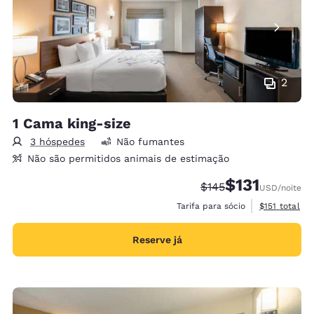
2
1 Cama king-size
3 hóspedes
Não fumantes
Não são permitidos animais de estimação
$131
Tarifa anterior “tach
Tarifa com desc
$145
USD
/noite
Exibir detalh
Tarifa para sócio
$151
total
Reserve já