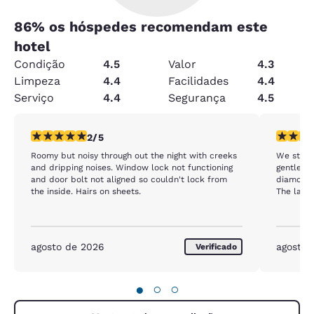
86
% os hóspedes recomendam este
hotel
Condição
4.5
Valor
4.3
Limpeza
4.4
Facilidades
4.4
Serviço
4.4
Segurança
4.5
classificação 2 estrelas. Razoável. 1 avaliação
classific
2/5
Roomy but noisy through out the night with creeks
We stayed
and dripping noises. Window lock not functioning
gentlema
and door bolt not aligned so couldn't lock from
diamond 
the inside. Hairs on sheets.
The lady 
agosto de 2026
agosto 
Verificado
●
○
○