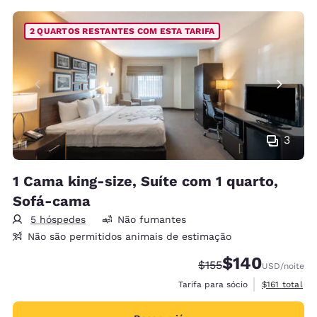
2 QUARTOS RESTANTES COM ESTA TARIFA
3
1 Cama king-size, Suíte com 1 quarto,
Sofá-cama
5 hóspedes
Não fumantes
Não são permitidos animais de estimação
$140
Tarifa anterior “tacha
Tarifa com desco
$155
USD
/noite
Exibir detalh
Tarifa para sócio
$161
total