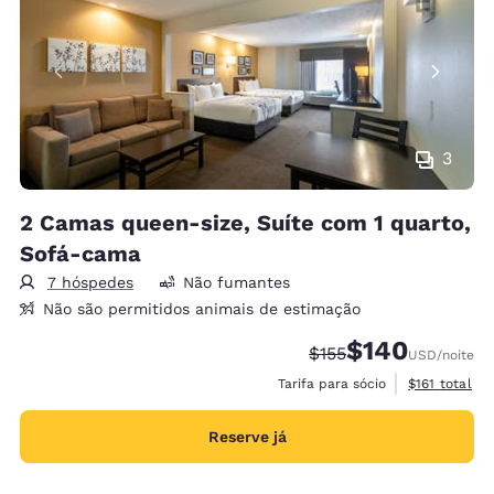
3
2 Camas queen-size, Suíte com 1 quarto,
Sofá-cama
7 hóspedes
Não fumantes
Não são permitidos animais de estimação
$140
Tarifa anterior “tacha
Tarifa com desco
$155
USD
/noite
Exibir detalh
Tarifa para sócio
$161
total
Reserve já