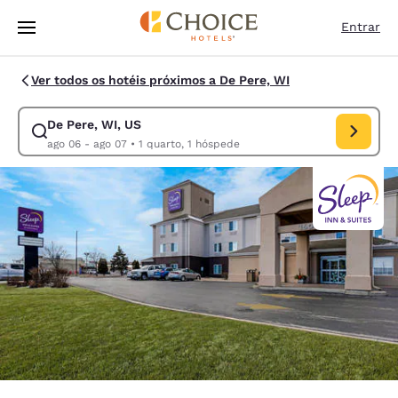
Carregamento concluído
Pular Para Conteúdo Principal
Entrar
Ver todos os hotéis próximos a De Pere, WI
De Pere, WI, US
Modificar pesquisa para De Pere, WI, US. Data de check-in ago 06, dat
ago 06 - ago 07
•
1 quarto, 1 hóspede