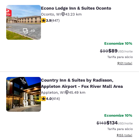
Econo Lodge Inn & Suites Oconto
Econo Lodge Inn & Suites Oconto
Oconto
,
WI
43.23 km
classificação 3.91 estrelas. Bom. 447 avaliações
3.9
(
447
)
49
Economize 10%
$89
Tarifa anterior “t
Tarifa com de
$99
USD
/noite
Tarifa para sócio
Exibir detalhe
$101
total
Country Inn & Suites by Radisson,
Country Inn & Suites by Radisson, Ap
Appleton Airport - Fox River Mall Area
Appleton
,
WI
45.49 km
classificação 3.96 estrelas. Bom. 414 avaliações
4.0
(
414
)
23
Economize 10%
$134
Tarifa anterior “tac
Tarifa com des
$149
USD
/noite
Tarifa para sócio
Exibir detalhe
$155
total