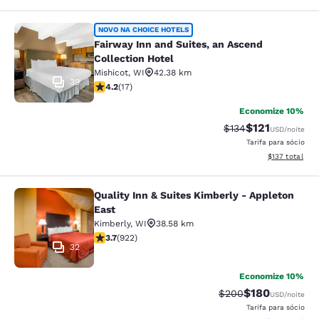
Fairway Inn and Suites, an Ascend C
NOVO NA CHOICE HOTELS
Fairway Inn and Suites, an Ascend
Collection Hotel
Mishicot
,
WI
42.38 km
39
classificação 4.24 estrelas. Excelente. 17 avaliações
4.2
(
17
)
Economize 10%
$121
Tarifa anterior “tac
Tarifa com des
$134
USD
/noite
Tarifa para sócio
Exibir detalhe
$137
total
Quality Inn & Suites Kimberly - Appleton
Quality Inn & Suites Kimberly - App
East
Kimberly
,
WI
38.58 km
classificação 3.74 estrelas. Bom. 922 avaliações
3.7
(
922
)
32
Economize 10%
$180
Tarifa anterior “tach
Tarifa com des
$200
USD
/noite
Tarifa para sócio