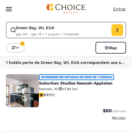
Carregamento concluído
Pular Para Conteúdo Principal
Entrar
Green Bay, WI, EUA
Modificar pesquisa para Green Bay, WI, EUA. Data de check-in ago 09, 
ago 09 - ago 16
•
1 quarto, 1 hóspede
1
Map
Classificar e filtrar
1 filtro atualmente selecionado
1 hotéis perto de Green Bay, WI, EUA correspondem aos seus filtros
Suburban Studios Neenah-Appleton
ECONOMIZE EM ESTADIAS DE MAIS DE 7 DIÁRIAS
Suburban Studios Neenah-Appleton
Neenah
,
WI
47.84 km
classificação 2.71 estrelas. Razoável. 55 avaliações
2.7
(
55
)
36
$80
USD
/noite
Exibir detalhe
$92
total