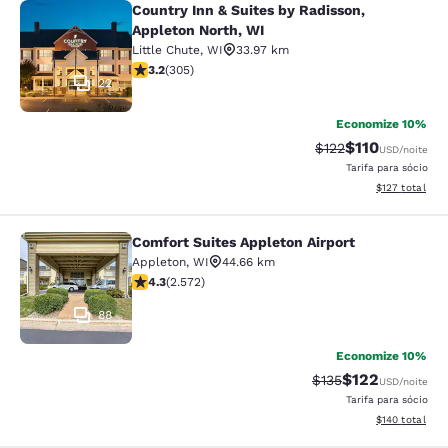
Country Inn & Suites by Radisson,
Country Inn & Suites by Radisson, A
Appleton North, WI
Little Chute
,
WI
33.97 km
classificação 3.24 estrelas. Bom. 305 avaliações
3.2
(
305
)
22
Economize 10%
$110
Tarifa anterior “ta
Tarifa com des
$122
USD
/noite
Tarifa para sócio
Exibir detalhe
$127
total
Comfort Suites Appleton Airport
Comfort Suites Appleton Airport
Appleton
,
WI
44.66 km
classificação 4.25 estrelas. Excelente. 2572 avaliaçõe
4.3
(
2.572
)
88
Economize 10%
$122
Tarifa anterior “tac
Tarifa com des
$135
USD
/noite
Tarifa para sócio
Exibir detalhe
$140
total