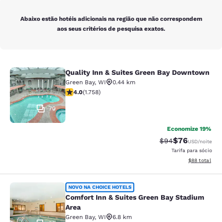
Abaixo estão hotéis adicionais na região que não correspondem
aos seus critérios de pesquisa exatos.
Quality Inn & Suites Green Bay Downtown
Quality Inn & Suites Green Bay Do
Green Bay
,
WI
0.44 km
classificação 4.04 estrelas. Muito bom. 1758 avaliaçõe
4.0
(
1.758
)
70
Economize 19%
$76
Tarifa anterior “t
Tarifa com de
$94
USD
/noite
Tarifa para sócio
Exibir detalhe
$88
total
Comfort Inn & Suites Green Bay Sta
NOVO NA CHOICE HOTELS
Comfort Inn & Suites Green Bay Stadium
Area
Green Bay
,
WI
6.8 km