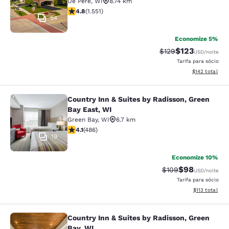
De Pere
,
WI
8.74 km
classificação 4.84 estrelas. Excepcional. 1551 avaliaç
4.8
(
1.551
)
54
Economize 5%
$123
Tarifa anterior “tac
Tarifa com des
$129
USD
/noite
Tarifa para sócio
Exibir detalhe
$142
total
Country Inn & Suites by Radisson, Green
Country Inn & Suites by Radisson, G
Bay East, WI
Green Bay
,
WI
6.7 km
classificação 4.14 estrelas. Muito bom. 486 avaliações
4.1
(
486
)
19
Economize 10%
$98
Tarifa anterior “ta
Tarifa com de
$109
USD
/noite
Tarifa para sócio
Exibir detalhe
$113
total
Country Inn & Suites by Radisson, Green
Country Inn & Suites by Radisson, G
Bay, WI