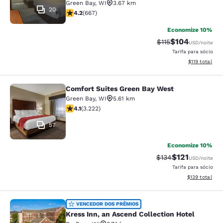
Green Bay
,
WI
3.67 km
20
classificação 4.19 estrelas. Muito bom. 667 avaliações
4.2
(
667
)
Economize 10%
$104
Tarifa anterior “ta
Tarifa com des
$115
USD
/noite
Tarifa para sócio
Exibir detalhe
$119
total
Comfort Suites Green Bay West
Comfort Suites Green Bay West
Green Bay
,
WI
5.61 km
classificação 4.12 estrelas. Muito bom. 3222 avaliaçõe
4.1
(
3.222
)
57
Economize 10%
$121
Tarifa anterior “tac
Tarifa com des
$134
USD
/noite
Tarifa para sócio
Exibir detalhe
$139
total
Kress Inn, an Ascend Collection Hot
VENCEDOR DOS PRÊMIOS
Kress Inn, an Ascend Collection Hotel