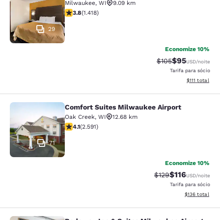
Milwaukee
,
WI
9.09 km
classificação 3.82 estrelas. Bom. 1418 avaliações
3.8
(
1.418
)
29
Economize 10%
$95
Tarifa anterior “ta
Tarifa com de
$105
USD
/noite
Tarifa para sócio
Exibir detalhe
$111
total
Comfort Suites Milwaukee Airport
Comfort Suites Milwaukee Airport
Oak Creek
,
WI
12.68 km
classificação 4.1 estrelas. Muito bom. 2591 avaliações
4.1
(
2.591
)
71
Economize 10%
$116
Tarifa anterior “tac
Tarifa com des
$129
USD
/noite
Tarifa para sócio
Exibir detalhe
$136
total