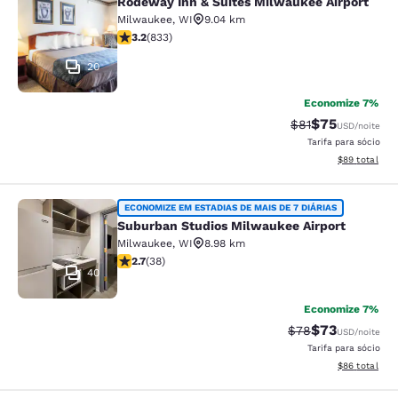
Rodeway Inn & Suites Milwaukee Airport
Rodeway Inn & Suites Milwaukee Ai
Milwaukee
,
WI
9.04 km
classificação 3.24 estrelas. Bom. 833 avaliações
3.2
(
833
)
20
Economize 7%
$75
Tarifa anterior “t
Tarifa com de
$81
USD
/noite
Tarifa para sócio
Exibir detalhe
$89
total
Suburban Studios Milwaukee Airpor
ECONOMIZE EM ESTADIAS DE MAIS DE 7 DIÁRIAS
Suburban Studios Milwaukee Airport
Milwaukee
,
WI
8.98 km
classificação 2.66 estrelas. Razoável. 38 avaliações
2.7
(
38
)
40
Economize 7%
$73
Tarifa anterior “t
Tarifa com de
$78
USD
/noite
Tarifa para sócio
Exibir detalhe
$86
total