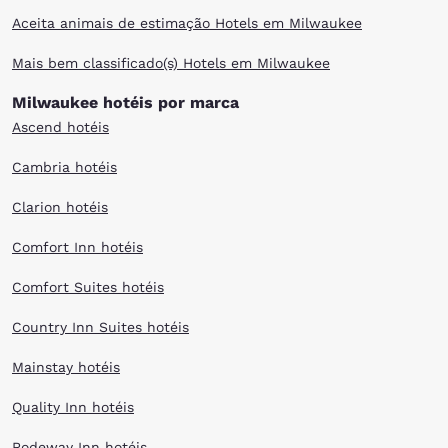
Midwest. After you've spent your day of taking advantage of everything
Aceita animais de estimação Hotels em Milwaukee
the city offers, you will have delightful accommodations waiting nearby.
Mais bem classificado(s) Hotels em Milwaukee
Milwaukee hotéis por marca
Ascend hotéis
Cambria hotéis
Clarion hotéis
Comfort Inn hotéis
Comfort Suites hotéis
Country Inn Suites hotéis
Mainstay hotéis
Quality Inn hotéis
Rodeway Inn hotéis