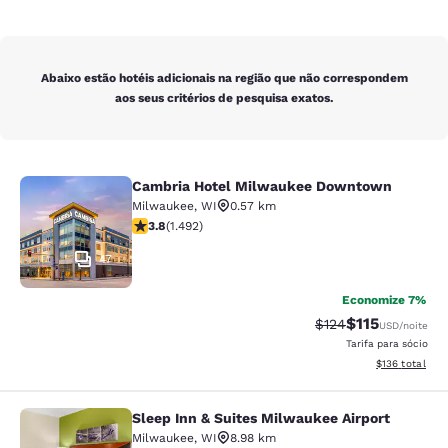
Abaixo estão hotéis adicionais na região que não correspondem
aos seus critérios de pesquisa exatos.
Cambria Hotel Milwaukee Downtown
Cambria Hotel Milwaukee Downto
Milwaukee
,
WI
0.57 km
classificação 3.81 estrelas. Bom. 1492 avaliações
3.8
(
1.492
)
47
Economize 7%
$115
Tarifa anterior “ta
Tarifa com des
$124
USD
/noite
Tarifa para sócio
Exibir detalhe
$136
total
Sleep Inn & Suites Milwaukee Airport
Sleep Inn & Suites Milwaukee Airpor
Milwaukee
,
WI
8.98 km