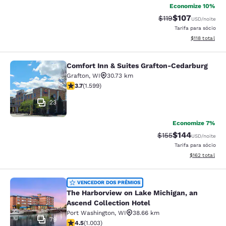
Economize 10%
$107
Tarifa anterior “tac
Tarifa com des
$119
USD
/noite
Tarifa para sócio
Exibir detalhe
$118
total
Comfort Inn & Suites Grafton-Cedarburg
Comfort Inn & Suites Grafton-Cedar
Grafton
,
WI
30.73 km
classificação 3.67 estrelas. Bom. 1599 avaliações
3.7
(
1.599
)
23
Economize 7%
$144
Tarifa anterior “tac
Tarifa com des
$155
USD
/noite
Tarifa para sócio
Exibir detalhe
$162
total
The Harborview on Lake Michigan, a
VENCEDOR DOS PRÊMIOS
The Harborview on Lake Michigan, an
Ascend Collection Hotel
Port Washington
,
WI
38.66 km
79
classificação 4.47 estrelas. Excelente. 1003 avaliações
4.5
(
1.003
)