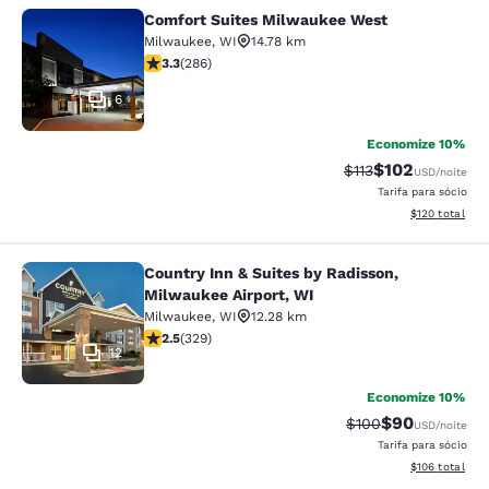
Comfort Suites Milwaukee West
Comfort Suites Milwaukee West
Milwaukee
,
WI
14.78 km
classificação 3.25 estrelas. Bom. 286 avaliações
3.3
(
286
)
6
Economize 10%
$102
Tarifa anterior “ta
Tarifa com des
$113
USD
/noite
Tarifa para sócio
Exibir detalhe
$120
total
Country Inn & Suites by Radisson,
Country Inn & Suites by Radisson, M
Milwaukee Airport, WI
Milwaukee
,
WI
12.28 km
classificação 2.45 estrelas. Razoável. 329 avaliações
2.5
(
329
)
12
Economize 10%
$90
Tarifa anterior “ta
Tarifa com de
$100
USD
/noite
Tarifa para sócio
Exibir detalhe
$106
total