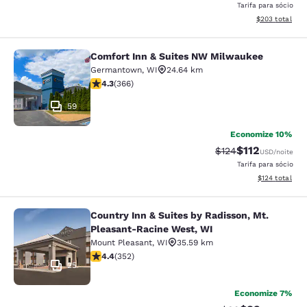
Tarifa para sócio
Exibir detalhes
$203
total
Comfort Inn & Suites NW Milwaukee
Comfort Inn & Suites NW Milwauke
Germantown
,
WI
24.64 km
classificação 4.28 estrelas. Excelente. 366 avaliações
4.3
(
366
)
59
Economize 10%
$112
Tarifa anterior “tac
Tarifa com des
$124
USD
/noite
Tarifa para sócio
Exibir detalhe
$124
total
Country Inn & Suites by Radisson, Mt.
Country Inn & Suites by Radisson, 
Pleasant-Racine West, WI
Mount Pleasant
,
WI
35.59 km
classificação 4.37 estrelas. Excelente. 352 avaliações
4.4
(
352
)
25
Economize 7%