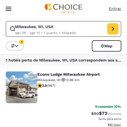
Carregamento concluído
Pular Para Conteúdo Principal
Entrar
Milwaukee, WI, USA
Modificar pesquisa para Milwaukee, WI, USA. Data de check-in ago 09,
ago 09 - ago 10
•
1 quarto, 1 hóspede
1
Map
Classificar e filtrar
1 filtro atualmente selecionado
1 hotéis perto de Milwaukee, WI, USA correspondem aos seus filtros
Econo Lodge Milwaukee Airport
Econo Lodge Milwaukee Airport
Milwaukee
,
WI
12.86 km
classificação 2.95 estrelas. Razoável. 967 avaliações
3.0
(
967
)
25
Economize 10%
$72
Tarifa anterior “t
Tarifa com de
$80
USD
/noite
Tarifa para sócio
Exibir detalhe
$85
total