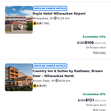
Royle Hotel Milwaukee Airport
NOVO NA CHOICE HOTELS
Royle Hotel Milwaukee Airport
Milwaukee
,
WI
10.34 km
classificação 3.85 estrelas. Bom. 1166 avaliações
3.9
(
1.166
)
19
Economize 24%
$106
Tarifa anterior “tac
Tarifa com des
$139
USD
/noite
Tarifa para sócio
Exibir detalhe
$125
total
Country Inn & Suites by Radisson, 
NOVO NA CHOICE HOTELS
Country Inn & Suites by Radisson, Brown
Deer - Milwaukee North
Brown Deer
,
WI
16.19 km
32
classificação 4.45 estrelas. Excelente. 96 avaliações
4.5
(
96
)
Economize 10%
$121
Tarifa anterior “tac
Tarifa com des
$134
USD
/noite
Tarifa para sócio
Exibir detalhe
$142
total