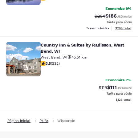
Economize 9%
$186
Tarifa anterior “tach
Tarifa com des
$204
USD
/noite
Tarifa para sócio
Exibir detalhes
Taxas incluídas
$208
total
Country Inn & Suites by Radisson, West
Country Inn & Suites by Radisson, 
Bend, WI
West Bend
,
WI
45.51 km
classificação 3.52 estrelas. Bom. 232 avaliações
3.5
(
232
)
35
Economize 7%
$111
Tarifa anterior “ta
Tarifa com de
$119
USD
/noite
Tarifa para sócio
Exibir detalhe
$126
total
Página inicial
Pt Br
Wisconsin