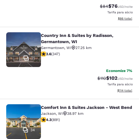
$76
Tarifa anterior “t
Tarifa com de
$84
USD
/noite
Tarifa para sócio
Exibir detalhe
$86
total
Country Inn & Suites by Radisson,
Country Inn & Suites by Radisson, 
Germantown, WI
Germantown
,
WI
27.25 km
classificação 3.63 estrelas. Bom. 347 avaliações
3.6
(
347
)
21
Economize 7%
$102
Tarifa anterior “tac
Tarifa com des
$110
USD
/noite
Tarifa para sócio
Exibir detalhe
$114
total
Comfort Inn & Suites Jackson - West Bend
Comfort Inn & Suites Jackson - We
Jackson
,
WI
38.97 km
classificação 4.26 estrelas. Excelente. 891 avaliações
4.3
(
891
)
34