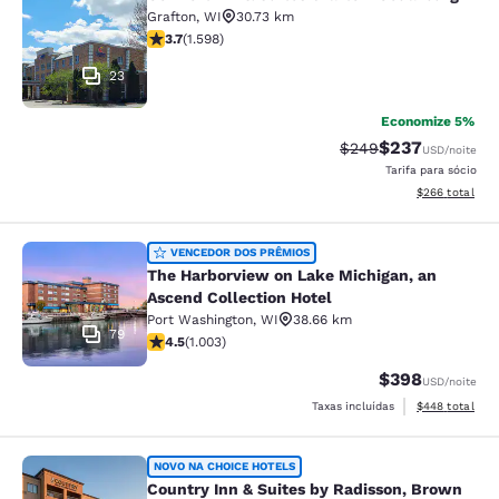
Comfort Inn & Suites Grafton-Cedar
Grafton
,
WI
30.73 km
classificação 3.67 estrelas. Bom. 1598 avaliações
3.7
(
1.598
)
23
Economize 5%
$237
Tarifa anterior “tach
Tarifa com desc
$249
USD
/noite
Tarifa para sócio
Exibir detalhes
$266
total
The Harborview on Lake Michigan, a
VENCEDOR DOS PRÊMIOS
The Harborview on Lake Michigan, an
Ascend Collection Hotel
Port Washington
,
WI
38.66 km
79
classificação 4.47 estrelas. Excelente. 1003 avaliações
4.5
(
1.003
)
$398
USD
/noite
Exibir detalhes
Taxas incluídas
$448
total
Country Inn & Suites by Radisson, 
NOVO NA CHOICE HOTELS
Country Inn & Suites by Radisson, Brown