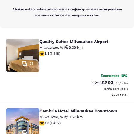
Abaixo estão hotéis adicionais na região que não correspondem
aos seus critérios de pesquisa exatos.
Quality Suites Milwaukee Airport
Quality Suites Milwaukee Airport
Milwaukee
,
WI
9.09 km
classificação 3.82 estrelas. Bom. 1418 avaliações
3.8
(
1.418
)
29
Economize 10%
$203
Tarifa anterior “tach
Tarifa com desc
$225
USD
/noite
Tarifa para sócio
Exibir detalhes
$239
total
Cambria Hotel Milwaukee Downtown
Cambria Hotel Milwaukee Downto
Milwaukee
,
WI
0.57 km
classificação 3.81 estrelas. Bom. 1492 avaliações
3.8
(
1.492
)
47