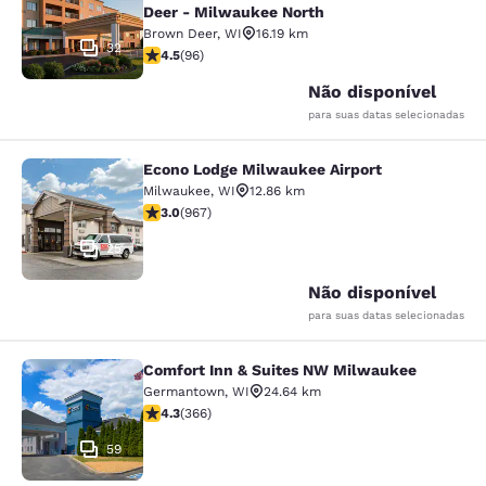
Deer - Milwaukee North
Brown Deer
,
WI
16.19 km
32
classificação 4.45 estrelas. Excelente. 96 avaliações
4.5
(
96
)
Não disponível
para suas datas selecionadas
Econo Lodge Milwaukee Airport
Econo Lodge Milwaukee Airport
Milwaukee
,
WI
12.86 km
classificação 2.95 estrelas. Razoável. 967 avaliações
3.0
(
967
)
25
Não disponível
para suas datas selecionadas
Comfort Inn & Suites NW Milwaukee
Comfort Inn & Suites NW Milwauke
Germantown
,
WI
24.64 km
classificação 4.28 estrelas. Excelente. 366 avaliações
4.3
(
366
)
59