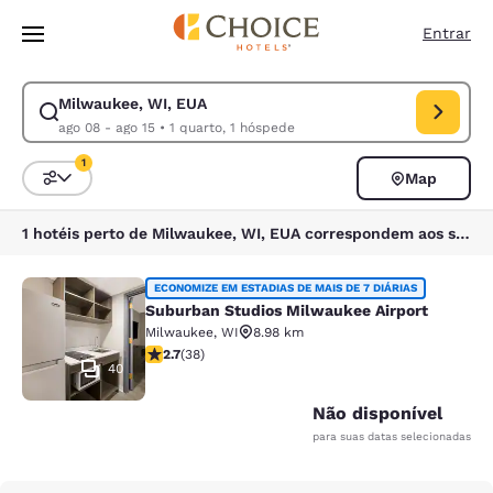
Carregamento concluído
Pular Para Conteúdo Principal
Entrar
Milwaukee, WI, EUA
Modificar pesquisa para Milwaukee, WI, EUA. Data de check-in ago 08,
ago 08 - ago 15
•
1 quarto, 1 hóspede
1
Map
Classificar e filtrar
1 filtro atualmente selecionado
1 hotéis perto de Milwaukee, WI, EUA correspondem aos seus filtros
Suburban Studios Milwaukee Airpor
ECONOMIZE EM ESTADIAS DE MAIS DE 7 DIÁRIAS
Suburban Studios Milwaukee Airport
Milwaukee
,
WI
8.98 km
classificação 2.66 estrelas. Razoável. 38 avaliações
2.7
(
38
)
40
Não disponível
para suas datas selecionadas