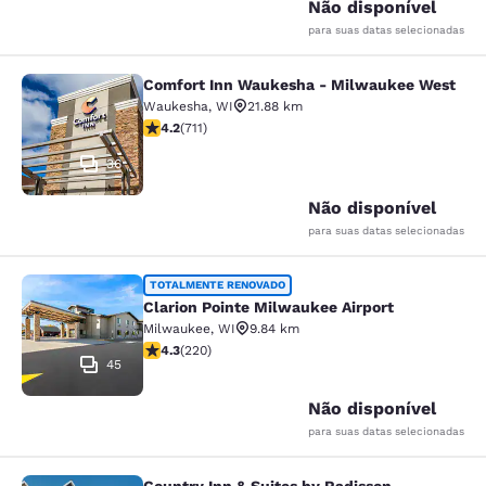
Não disponível
para suas datas selecionadas
Comfort Inn Waukesha - Milwaukee West
Comfort Inn Waukesha - Milwaukee
Waukesha
,
WI
21.88 km
classificação 4.15 estrelas. Muito bom. 711 avaliações
4.2
(
711
)
36
Não disponível
para suas datas selecionadas
Clarion Pointe Milwaukee Airport
TOTALMENTE RENOVADO
Clarion Pointe Milwaukee Airport
Milwaukee
,
WI
9.84 km
classificação 4.25 estrelas. Excelente. 220 avaliações
4.3
(
220
)
45
Não disponível
para suas datas selecionadas