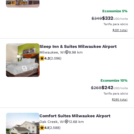
Economize 5%
$332
Tarifa anterior “tach
Tarifa com des
$349
USD
/noite
Tarifa para sócio
Exibir detalhe
$391
total
Sleep Inn & Suites Milwaukee Airport
Sleep Inn & Suites Milwaukee Airpor
Milwaukee
,
WI
8.98 km
classificação 4.26 estrelas. Excelente. 2096 avaliaçõe
4.3
(
2.096
)
37
Economize 10%
$242
Tarifa anterior “tach
Tarifa com desc
$269
USD
/noite
Tarifa para sócio
Exibir detalhes
$285
total
Comfort Suites Milwaukee Airport
Comfort Suites Milwaukee Airport
Oak Creek
,
WI
12.68 km
classificação 4.1 estrelas. Muito bom. 2588 avaliações
4.1
(
2.588
)