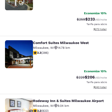
71
Economize 10%
$233
Tarifa anterior “tach
Tarifa com des
$259
USD
/noite
Tarifa para sócio
Exibir detalhes
$272
total
Comfort Suites Milwaukee West
Comfort Suites Milwaukee West
Milwaukee
,
WI
14.78 km
classificação 3.25 estrelas. Bom. 286 avaliações
3.3
(
286
)
6
Economize 10%
$206
Tarifa anterior “tach
Tarifa com desc
$229
USD
/noite
Tarifa para sócio
Exibir detalhes
$243
total
Rodeway Inn & Suites Milwaukee Airport
Rodeway Inn & Suites Milwaukee Ai
Milwaukee
,
WI
9.04 km
classificação 3.24 estrelas. Bom. 833 avaliações
3.2
(
833
)