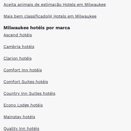
Midwest. After you've spent your day of taking advantage of everything
Aceita animais de estimação Hotels em Milwaukee
the city offers, you will have delightful accommodations waiting nearby.
Mais bem classificado(s) Hotels em Milwaukee
Milwaukee hotéis por marca
Ascend hotéis
Cambria hotéis
Clarion hotéis
Comfort Inn hotéis
Comfort Suites hotéis
Country Inn Suites hotéis
Econo Lodge hotéis
Mainstay hotéis
Quality Inn hotéis