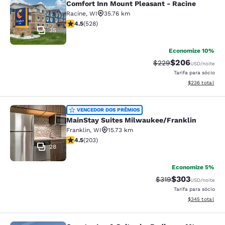
Comfort Inn Mount Pleasant - Racine
Racine
,
WI
35.76 km
classificação 4.54 estrelas. Excelente. 528 avaliações
4.5
(
528
)
35
Economize 10%
$206
Tarifa anterior “tach
Tarifa com desc
$229
USD
/noite
Tarifa para sócio
Exibir detalhes
$236
total
MainStay Suites Milwaukee/Frankli
VENCEDOR DOS PRÊMIOS
MainStay Suites Milwaukee/Franklin
Franklin
,
WI
15.73 km
classificação 4.46 estrelas. Excelente. 203 avaliações
4.5
(
203
)
28
Economize 5%
$303
Tarifa anterior “tac
Tarifa com des
$319
USD
/noite
Tarifa para sócio
Exibir detalhes
$345
total