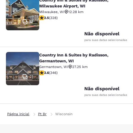
Country Inn & Suites by Radisson,
Country Inn & Suites by Radisson, M
Milwaukee Airport, WI
Milwaukee
,
WI
12.28 km
classificação 2.45 estrelas. Razoável. 328 avaliações
2.5
(
328
)
12
Não disponível
para suas datas selecionadas
Country Inn & Suites by Radisson,
Country Inn & Suites by Radisson, 
Germantown, WI
Germantown
,
WI
27.25 km
classificação 3.63 estrelas. Bom. 346 avaliações
3.6
(
346
)
21
Não disponível
para suas datas selecionadas
Página inicial
Pt Br
Wisconsin