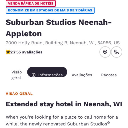
VENDA RÁPIDA DE HOTÉIS
ECONOMIZE EM ESTADIAS DE MAIS DE 7 DIÁRIAS
Suburban Studios Neenah-
Appleton
2000 Holly Road
,
Building B
,
Neenah
,
WI
,
54956
,
US
classificação 2.71 estrelas. Razoável.
2.7
55 avaliações
Visão
Informações
Avaliações
Pacotes
geral
VISÃO GERAL
Extended stay hotel in Neenah, WI
When you’re looking for a place to call home for a
®
while, the newly renovated Suburban Studios