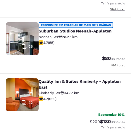
Tarifa para sócio
Exibir detalhe
$142
total
Suburban Studios Neenah-Appleton
ECONOMIZE EM ESTADIAS DE MAIS DE 7 DIÁRIAS
Suburban Studios Neenah-Appleton
Neenah
,
WI
28.27 km
classificação 2.71 estrelas. Razoável. 55 avaliações
2.7
(
55
)
36
$80
USD
/noite
Exibir detalhe
$92
total
Quality Inn & Suites Kimberly - Appleton
Quality Inn & Suites Kimberly - App
East
Kimberly
,
WI
34.72 km
classificação 3.74 estrelas. Bom. 922 avaliações
3.7
(
922
)
32
Economize 10%
$180
Tarifa anterior “tach
Tarifa com des
$200
USD
/noite
Tarifa para sócio