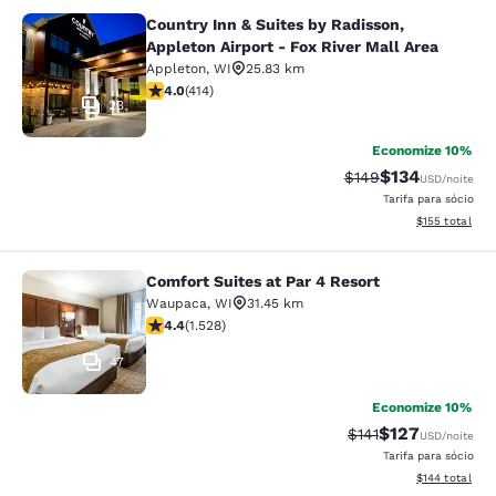
Country Inn & Suites by Radisson,
Country Inn & Suites by Radisson, Ap
Appleton Airport - Fox River Mall Area
Appleton
,
WI
25.83 km
classificação 3.96 estrelas. Bom. 414 avaliações
4.0
(
414
)
23
Economize 10%
$134
Tarifa anterior “tac
Tarifa com des
$149
USD
/noite
Tarifa para sócio
Exibir detalhe
$155
total
Comfort Suites at Par 4 Resort
Comfort Suites at Par 4 Resort
Waupaca
,
WI
31.45 km
classificação 4.39 estrelas. Excelente. 1528 avaliaçõe
4.4
(
1.528
)
47
Economize 10%
$127
Tarifa anterior “tac
Tarifa com des
$141
USD
/noite
Tarifa para sócio
Exibir detalhe
$144
total