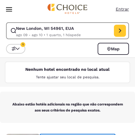
Carregamento concluído
Pular Para Conteúdo Principal
Entrar
New London, WI 54961, EUA
Modificar pesquisa para New London, WI 54961, EUA. Data de check-in 
ago 09 - ago 10
•
1 quarto, 1 hóspede
1
Map
Classificar e filtrar
1 filtro atualmente selecionado
Nenhum hotel encontrado no local atual
Tente ajustar seu local de pesquisa.
Abaixo estão hotéis adicionais na região que não correspondem
aos seus critérios de pesquisa exatos.