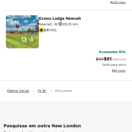
Exibir detalhes
$208
total
Econo Lodge Neenah
Econo Lodge Neenah
Neenah
,
WI
28.25 km
classificação 2.7 estrelas. Razoável. 140 avaliações
2.7
(
140
)
50
Economize 10%
$81
Tarifa anterior “t
Tarifa com de
$90
USD
/noite
Tarifa para sócio
Exibir detalhe
$93
total
Página inicial
Pt Br
Wisconsin
Pesquisas em outra New London