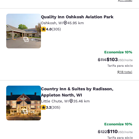
Quality Inn Oshkosh Aviation Park
Quality Inn Oshkosh Aviation Park
Oshkosh
,
WI
45.95 km
classificação 4.01 estrelas. Muito bom. 305 avaliações
4.0
(
305
)
41
Economize 10%
$103
Tarifa anterior “ta
Tarifa com des
$114
USD
/noite
Tarifa para sócio
Exibir detalhe
$118
total
Country Inn & Suites by Radisson,
Country Inn & Suites by Radisson, A
Appleton North, WI
Little Chute
,
WI
35.46 km
classificação 3.24 estrelas. Bom. 305 avaliações
3.2
(
305
)
22
Economize 10%
$110
Tarifa anterior “ta
Tarifa com des
$122
USD
/noite
Tarifa para sócio