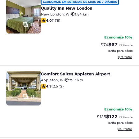
Quality Inn New London
ECONOMIZE EM ESTADIAS DE MAIS DE 7 DIÁRIAS
Quality Inn New London
New London
,
WI
1.84 km
classificação 4.03 estrelas. Muito bom. 178 avaliações
4.0
(
178
)
35
Economize 10%
$67
Tarifa anterior “t
Tarifa com de
$74
USD
/noite
Tarifa para sócio
Exibir detalh
$74
total
Comfort Suites Appleton Airport
Comfort Suites Appleton Airport
Appleton
,
WI
25.7 km
classificação 4.25 estrelas. Excelente. 2572 avaliaçõe
4.3
(
2.572
)
88
Economize 10%
$122
Tarifa anterior “tac
Tarifa com des
$135
USD
/noite
Tarifa para sócio
Exibir detalhe
$140
total