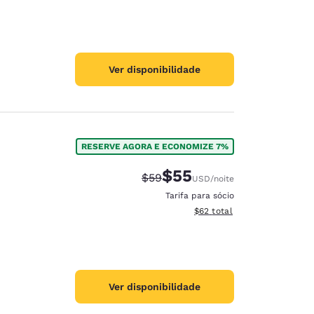
Ver disponibilidade
RESERVE AGORA E ECONOMIZE 7%
$55
Tarifa anterior “tachada”:
Tarifa com desconto:
$59
USD
/noite
Tarifa para sócio
Exibir detalhes do total est
$62
total
Ver disponibilidade