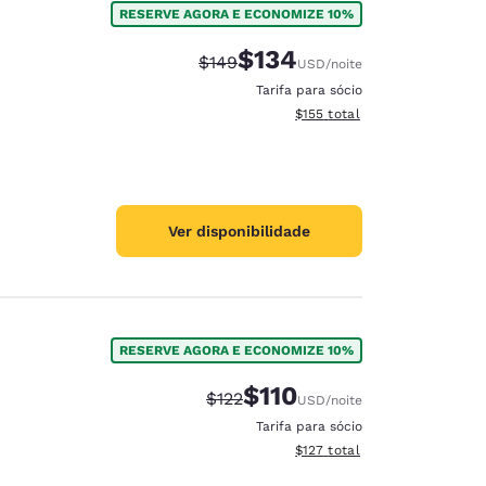
RESERVE AGORA E ECONOMIZE 10%
$134
Tarifa anterior “tachada”:
Tarifa com desconto:
$149
USD
/noite
Tarifa para sócio
Exibir detalhes do total esti
$155
total
Ver disponibilidade
RESERVE AGORA E ECONOMIZE 10%
$110
Tarifa anterior “tachada”:
Tarifa com desconto:
$122
USD
/noite
d
Tarifa para sócio
Exibir detalhes do total esti
$127
total