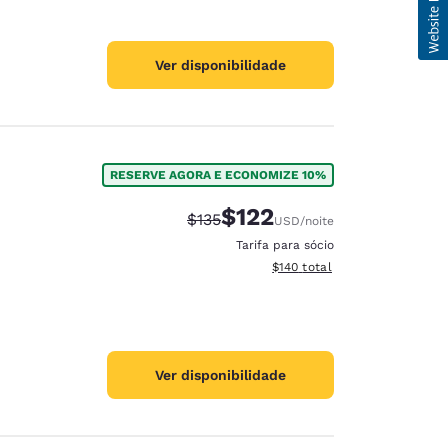
Ver disponibilidade
RESERVE AGORA E ECONOMIZE 10%
$122
Tarifa anterior “tachada”:
Tarifa com desconto:
$135
USD
/noite
Tarifa para sócio
Exibir detalhes do total esti
$140
total
Ver disponibilidade