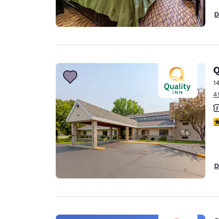
D
Q
1
4
c
D