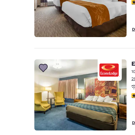
c
D
E
1
2
c
D