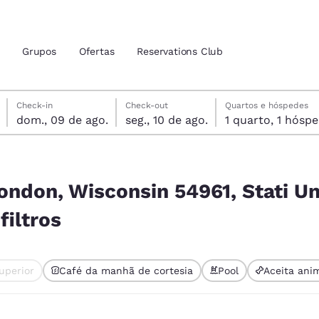
Grupos
Ofertas
Reservations Club
domingo, 9 de agosto
segunda-feira, 10 de agosto
segunda-feira, 10 de agosto data de check-out selecionada
domingo, 9 de agosto data do check-in selecionada
Check-in
Check-out
Quartos e hóspedes
dom., 09 de ago.
seg., 10 de ago.
1 quarto, 1 hó
zação atuais
tina
Stati Uniti correspondem aos seus filtros
 idioma de sua preferência
ondon, Wisconsin 54961, Stati Un
iltros
tes
Estados Unidos
América Lat
Español
Español
uperior
Café da manhã de cortesia
Pool
Aceita ani
atina
Latin America
Canada
nte selecionado
English
English