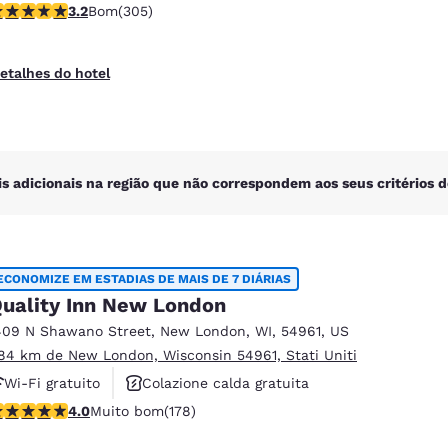
lassificação 3.24 estrelas. Bom. 305 avaliações
3.2
Bom
(305)
etalhes do hotel
is adicionais na região que não correspondem aos seus critérios d
ECONOMIZE EM ESTADIAS DE MAIS DE 7 DIÁRIAS
uality Inn New London
409 N Shawano Street
,
New London
,
WI
,
54961
,
US
.84 km de New London, Wisconsin 54961, Stati Uniti
Wi-Fi gratuito
Colazione calda gratuita
lassificação 4.03 estrelas. Muito bom. 178 avaliações
4.0
Muito bom
(178)
Animali ammessi