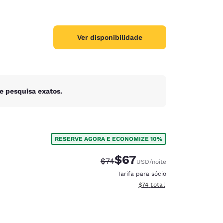
Ver disponibilidade
e pesquisa exatos.
RESERVE AGORA E ECONOMIZE 10%
$67
Tarifa anterior “tachada”:
Tarifa com desconto:
$74
USD
/noite
Tarifa para sócio
Exibir detalhes do total est
$74
total