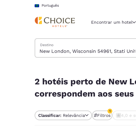
Carregamento concluído
Pular Para Conteúdo Principal
Português
Encontrar um hotel
Pesquisar hotéis
Destino
Região e locali
América La
Português
2 hotéis perto de New London, Wisconsin 54961, 
Selecione o
2 hotéis perto de New L
Américas
correspondem aos seus f
United Sta
English
1
Classificar:
Relevância
Filtros
4,0 e s
América L
1 filtro atualme
Português