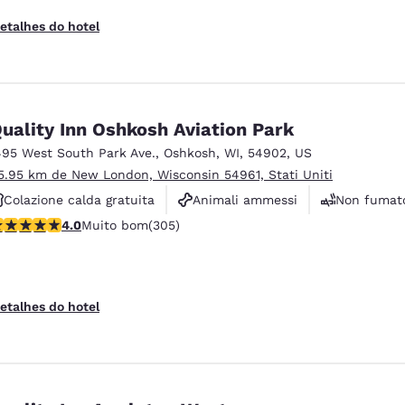
etalhes do hotel
uality Inn Oshkosh Aviation Park
495 West South Park Ave.
,
Oshkosh
,
WI
,
54902
,
US
5.95 km de New London, Wisconsin 54961, Stati Uniti
Colazione calda gratuita
Animali ammessi
Non fumato
lassificação 4.01 estrelas. Muito bom. 305 avaliações
4.0
Muito bom
(305)
etalhes do hotel