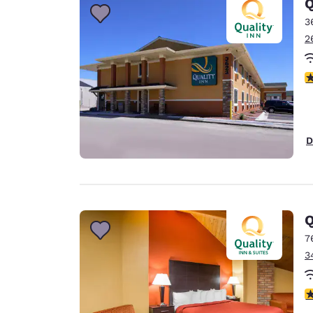
Q
3
2
c
D
Q
7
3
c