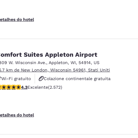
etalhes do hotel
omfort Suites Appleton Airport
809 W. Wisconsin Ave.
,
Appleton
,
WI
,
54914
,
US
5.7 km de New London, Wisconsin 54961, Stati Uniti
Wi-Fi gratuito
Colazione continentale gratuita
lassificação 4.25 estrelas. Excelente. 2572 avaliações
4.3
Excelente
(2.572)
Colazione calda gratuita
etalhes do hotel