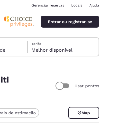
Gerenciar reservas
Locais
Ajuda
Entrar ou registrar-se
Tarifa
spede
Melhor disponível
iti
Usar pontos
ina
mais de estimação
Map