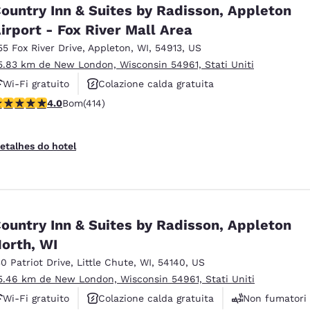
México
Mexico
ountry Inn & Suites by Radisson, Appleton
Español
English
irport - Fox River Mall Area
55 Fox River Drive
,
Appleton
,
WI
,
54913
,
US
5.83 km de New London, Wisconsin 54961, Stati Uniti
nd
Germany
España
English
Español
Wi-Fi gratuito
Colazione calda gratuita
lassificação 3.96 estrelas. Bom. 414 avaliações
4.0
Bom
(414)
Animali ammessi
France
France
Français
English
etalhes do hotel
Italia
Italy
Italiano
English
ngdom
ountry Inn & Suites by Radisson, Appleton
orth, WI
30 Patriot Drive
,
Little Chute
,
WI
,
54140
,
US
India
New Zealan
5.46 km de New London, Wisconsin 54961, Stati Uniti
English
English
Wi-Fi gratuito
Colazione calda gratuita
Non fumatori