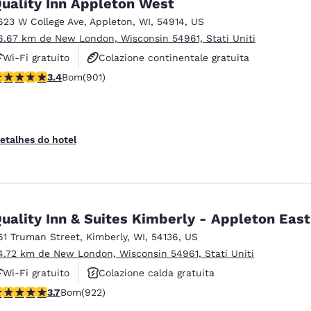
uality Inn Appleton West
623 W College Ave
,
Appleton
,
WI
,
54914
,
US
6.67 km de New London, Wisconsin 54961, Stati Uniti
Wi-Fi gratuito
Colazione continentale gratuita
lassificação 3.41 estrelas. Bom. 901 avaliações
3.4
Bom
(901)
Animali ammessi
etalhes do hotel
uality Inn & Suites Kimberly - Appleton East
61 Truman Street
,
Kimberly
,
WI
,
54136
,
US
4.72 km de New London, Wisconsin 54961, Stati Uniti
Wi-Fi gratuito
Colazione calda gratuita
lassificação 3.74 estrelas. Bom. 922 avaliações
3.7
Bom
(922)
Animali ammessi