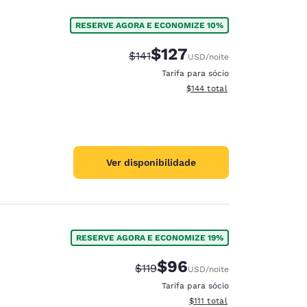
RESERVE AGORA E ECONOMIZE 10%
$127
Tarifa anterior “tachada”:
Tarifa com desconto:
$141
USD
/noite
Tarifa para sócio
Exibir detalhes do total esti
$144
total
Ver disponibilidade
RESERVE AGORA E ECONOMIZE 19%
$96
Tarifa anterior “tachada”:
Tarifa com desconto:
$119
USD
/noite
Tarifa para sócio
Exibir detalhes do total est
$111
total