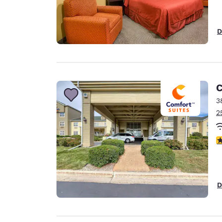
D
C
3
2
c
D