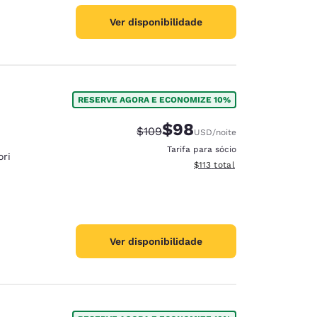
Ver disponibilidade
RESERVE AGORA E ECONOMIZE 10%
$98
Tarifa anterior “tachada”:
Tarifa com desconto:
$109
USD
/noite
Tarifa para sócio
ri
Exibir detalhes do total esti
$113
total
Ver disponibilidade