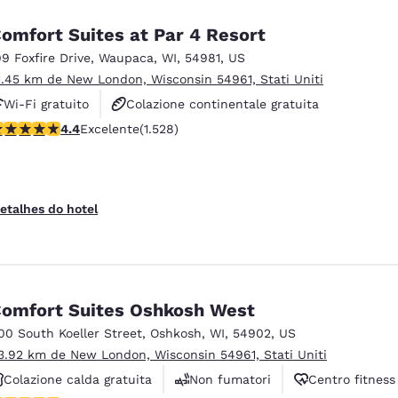
omfort Suites at Par 4 Resort
99 Foxfire Drive
,
Waupaca
,
WI
,
54981
,
US
1.45 km de New London, Wisconsin 54961, Stati Uniti
Wi-Fi gratuito
Colazione continentale gratuita
lassificação 4.39 estrelas. Excelente. 1528 avaliações
4.4
Excelente
(1.528)
Colazione calda gratuita
etalhes do hotel
omfort Suites Oshkosh West
00 South Koeller Street
,
Oshkosh
,
WI
,
54902
,
US
3.92 km de New London, Wisconsin 54961, Stati Uniti
Colazione calda gratuita
Non fumatori
Centro fitness