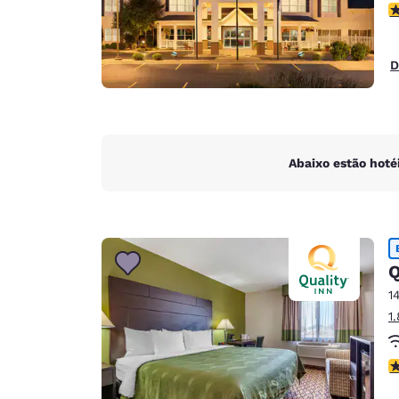
c
D
Abaixo estão hoté
Q
1
1
c