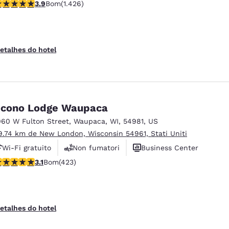
lassificação 3.87 estrelas. Bom. 1426 avaliações
3.9
Bom
(1.426)
etalhes do hotel
cono Lodge Waupaca
060 W Fulton Street
,
Waupaca
,
WI
,
54981
,
US
9.74 km de New London, Wisconsin 54961, Stati Uniti
Wi-Fi gratuito
Non fumatori
Business Center
lassificação 3.12 estrelas. Bom. 423 avaliações
3.1
Bom
(423)
etalhes do hotel