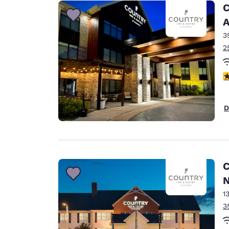
Canada
C
Français
A
Europa
3
2
Deutschla
Deutsch
c
Spain
English
D
Ireland
English
United Ki
English
C
Ásia-Pacífico
N
1
Australia
3
English