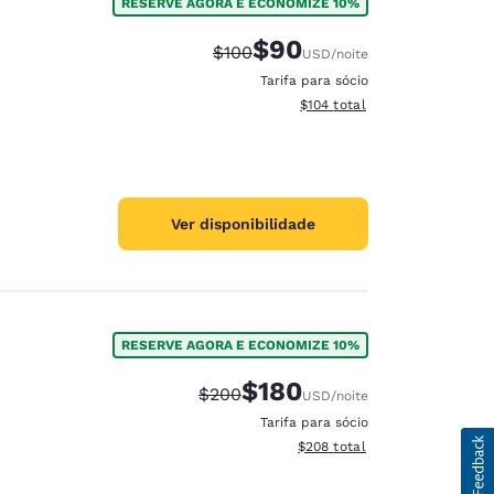
RESERVE AGORA E ECONOMIZE 10%
$90
Tarifa anterior “tachada”:
Tarifa com desconto:
$100
USD
/noite
Tarifa para sócio
Exibir detalhes do total esti
$104
total
Ver disponibilidade
RESERVE AGORA E ECONOMIZE 10%
$180
Tarifa anterior “tachada”:
Tarifa com desconto:
$200
USD
/noite
Tarifa para sócio
Exibir detalhes do total esti
$208
total