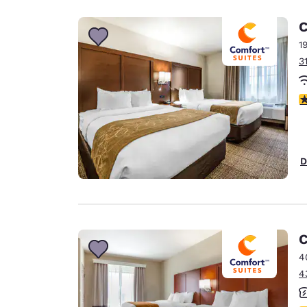
C
1
3
c
D
C
4
4