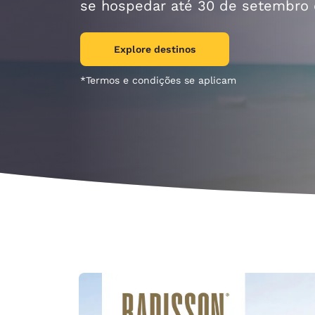
Canada
se hospedar até 30 de setembro 
Français
Europa
Explore destinos
Deutschla
*Termos e condições se aplicam
Deutsch
Spain
English
Ireland
English
United Ki
English
Ásia-Pacífico
Australia
English