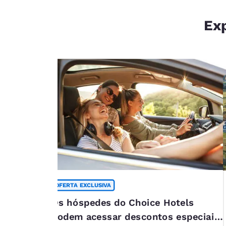
Exp
OFERTA EXCLUSIVA
s férias
Os hóspedes do Choice Hotels
na
podem acessar descontos especiais*
 de 2 diárias