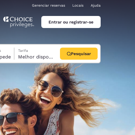
Gerenciar reservas
Locais
Ajuda
Entrar ou registrar-se
s
Tarifa
Pesquisar
1 hóspede
Melhor disponível
ina