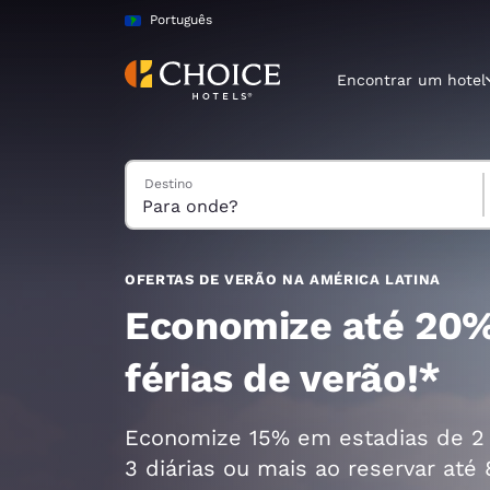
Carregamento concluído
Pular Para Conteúdo Principal
Português
Encontrar um hotel
Pesquisar hotéis
Destino
Região e locali
América La
Português
Selecione o
OFERTAS DE VERÃO NA AMÉRICA LATINA
Américas
Economize até 20
United Sta
férias de verão!*
English
América L
Economize 15% em estadias de 2 
Português
3 diárias ou mais ao reservar até