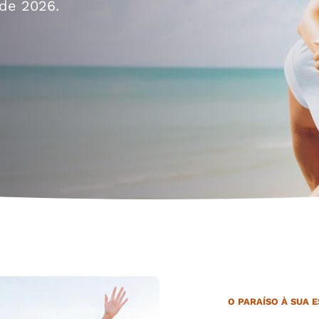
México
Mexico
de 2026.
Español
English
nd
Germany
España
English
Español
France
France
Français
English
Italia
Italy
Italiano
English
ngdom
India
New Zealan
English
English
O PARAÍSO À SUA 