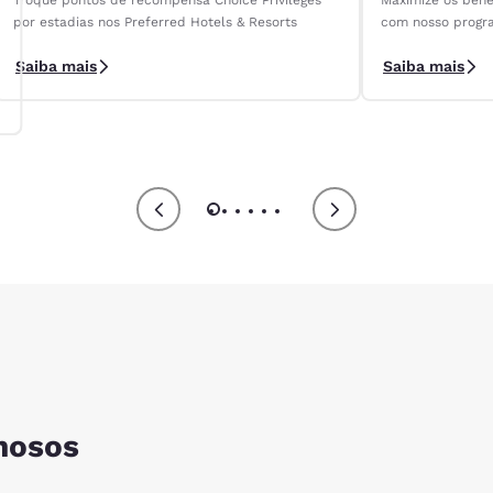
Troque pontos de recompensa Choice Privileges
Maximize os bene
por estadias nos Preferred Hotels & Resorts
com nosso progra
Club.
Saiba mais
Saiba mais
mosos