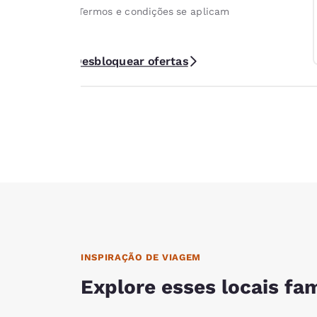
em locações Localiza
 3 diárias ou
*Termos e condições se aplicam
mérica Latina e
Desbloquear ofertas
INSPIRAÇÃO DE VIAGEM
Explore esses locais fa