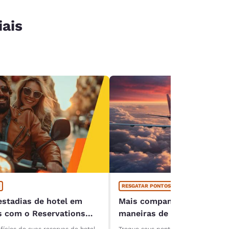
iais
RESGATAR PONTOS
stadias de hotel em
Mais companhias aéreas, 
 com o Reservations
maneiras de trocar