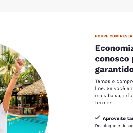
POUPE COM RESER
Economiz
conosco 
garantido
Temos o compro
line. Se você e
mais baixa, in
termos.
Aproveite ta
Desbloqueie desco