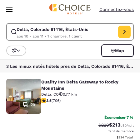
Chargement terminé
Passer à Contenu Principal
Connectez-vous
Delta, Colorado 81416, États-Unis
Modifiez la recherche pour Delta, Colorado 81416, États-Unis. Date d’a
aoû 10 - aoû 11
•
1 chambre, 1 client
Map
Trier et filtrer
3 Les mieux notés hôtels près de Delta, Colorado 81416, États-Unis
Quality Inn Delta Gateway to Rocky
Quality Inn Delta Gateway to Rocky
Mountains
Delta
,
CO
0.77 km
3.46 étoiles. Bien. 706 commentaires
3.5
(
706
)
29
Économiser 7 %
$213
Tarif barré :
Tarif réduit :
$229
USD
/nuit
Tarif de membre
Afficher les dé
$234
Total