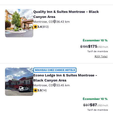
Quality Inn & Suites Montrose - Black
Quality Inn & Suites Montrose - Bl
Canyon Area
Montrose
,
CO
36.43 km
3.4 étoiles. Bien. 813 commentaires
3.4
(
813
)
35
Économiser 10 %
$175
Tarif barré :
Tarif réduit :
$195
USD
/nuit
Tarif de membre
Afficher les dé
$201
Total
Econo Lodge Inn & Suites Montrose 
NOUVEAU CHEZ CHOICE HOTELS
Econo Lodge Inn & Suites Montrose -
Black Canyon Area
Montrose
,
CO
33.45 km
13
2.5 étoiles. Moyen. 14 commentaires
2.5
(
14
)
Économiser 10 %
$87
Tarif barré :
Tarif réduit :
$97
USD
/nuit
Tarif de membre