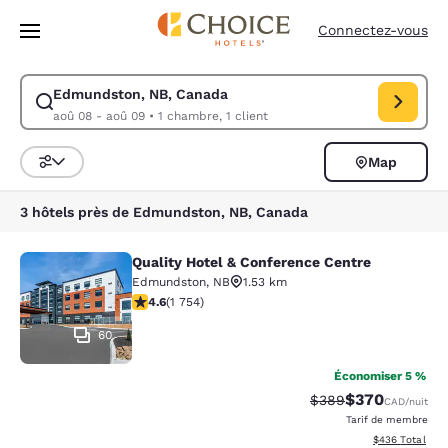
Chargement terminé
Passer à Contenu Principal
Connectez-vous
Edmundston, NB, Canada
Modifiez la recherche pour Edmundston, NB, Canada. Date d’arrivée a
aoû 08 - aoû 09
•
1 chambre, 1 client
Map
Trier et filtrer
3 hôtels près de Edmundston, NB, Canada
Quality Hotel & Conference Centre
Quality Hotel & Conference Centre
Edmundston
,
NB
1.53 km
4.57 étoiles. Excellent. 1754 commentaires
4.6
(
1 754
)
60
Économiser 5 %
$370
Tarif barré :
Tarif réduit :
$389
CAD
/nuit
Tarif de membre
Afficher les dé
$436
Total