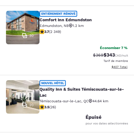
Comfort Inn Edmundston
ENTIÈREMENT RÉNOVÉ
Comfort Inn Edmundston
Edmundston
,
NB
1.2 km
3.68 étoiles. Bien. 2349 commentaires
3.7
(
2 349
)
30
Économiser 7 %
$343
Tarif barré :
Tarif réduit :
$369
CAD
/nuit
Tarif de membre
Afficher les dé
$407
Total
Quality Inn & Suites Témiscouata-s
NOUVEL HÔTEL
Quality Inn & Suites Témiscouata-sur-le-
Lac
Témiscouata-sur-le-Lac
,
QC
44.64 km
20
3.54 étoiles. Bien. 26 commentaires
3.5
(
26
)
Épuisé
pour vos dates sélectionnées