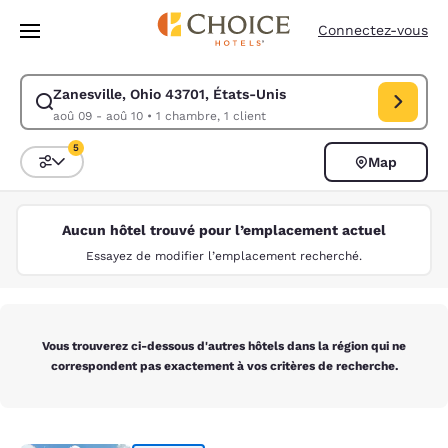
Chargement terminé
Passer à Contenu Principal
Connectez-vous
Zanesville, Ohio 43701, États-Unis
Modifiez la recherche pour Zanesville, Ohio 43701, États-Unis. Date d’
aoû 09 - aoû 10
•
1 chambre, 1 client
5
Map
Trier et filtrer
5 filtres actuellement sélectionnés
Aucun hôtel trouvé pour l’emplacement actuel
Essayez de modifier l’emplacement recherché.
Vous trouverez ci-dessous d'autres hôtels dans la région qui ne
correspondent pas exactement à vos critères de recherche.