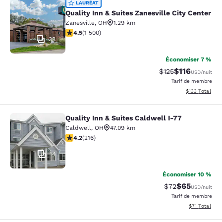
Quality Inn & Suites Zanesville City
LAURÉAT
Quality Inn & Suites Zanesville City Center
Zanesville
,
OH
1.29 km
4.51 étoiles. Excellent. 1500 commentaires
4.5
(
1 500
)
38
Économiser 7 %
$116
Tarif barré :
Tarif réduit :
$125
USD
/nuit
Tarif de membre
Afficher les dé
$133
Total
Quality Inn & Suites Caldwell I-77
Quality Inn & Suites Caldwell I-77
Caldwell
,
OH
47.09 km
4.17 étoiles. Très bon. 216 commentaires
4.2
(
216
)
14
Économiser 10 %
$65
Tarif barré :
Tarif réduit :
$72
USD
/nuit
Tarif de membre
Afficher les d
$71
Total