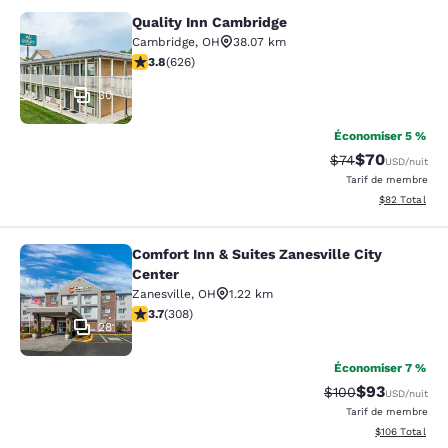
Quality Inn Cambridge
Quality Inn Cambridge
Cambridge
,
OH
38.07 km
3.82 étoiles. Bien. 626 commentaires
3.8
(
626
)
30
Économiser 5 %
$70
Tarif barré :
Tarif réduit :
$74
USD
/nuit
Tarif de membre
Afficher les d
$82
Total
Comfort Inn & Suites Zanesville City
Comfort Inn & Suites Zanesville Cit
Center
Zanesville
,
OH
1.22 km
3.66 étoiles. Bien. 308 commentaires
3.7
(
308
)
28
Économiser 7 %
$93
Tarif barré :
Tarif réduit :
$100
USD
/nuit
Tarif de membre
Afficher les dé
$106
Total