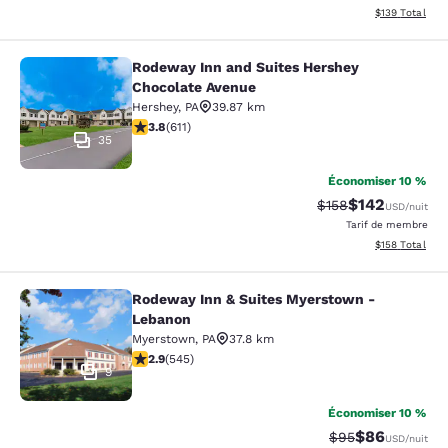
Afficher les dé
$139
Total
Rodeway Inn and Suites Hershey
Rodeway Inn and Suites Hershey Ch
Chocolate Avenue
Hershey
,
PA
39.87 km
3.77 étoiles. Bien. 611 commentaires
3.8
(
611
)
35
Économiser 10 %
$142
Tarif barré :
Tarif réduit :
$158
USD
/nuit
Tarif de membre
Afficher les dé
$158
Total
Rodeway Inn & Suites Myerstown -
Rodeway Inn & Suites Myerstown -
Lebanon
Myerstown
,
PA
37.8 km
2.86 étoiles. Moyen. 545 commentaires
2.9
(
545
)
9
Économiser 10 %
$86
Tarif barré :
Tarif réduit :
$95
USD
/nuit