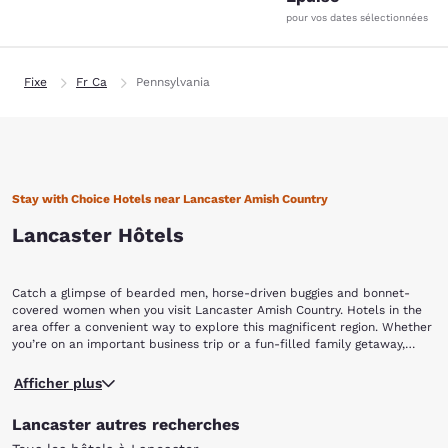
pour vos dates sélectionnées
Fixe
Fr Ca
Pennsylvania
Stay with Choice Hotels near Lancaster Amish Country
Lancaster Hôtels
Catch a glimpse of bearded men, horse-driven buggies and bonnet-
covered women when you visit Lancaster Amish Country. Hotels in the
area offer a convenient way to explore this magnificent region. Whether
you’re on an important business trip or a fun-filled family getaway,
Choice Hotels near Lancaster Amish Country in Pennsylvania are an
First, visit the historic Hans Herr House. Built in 1719, the Hans Herr
excellent and affordable way to stay exactly where you want to be.
Afficher plus
House is the oldest Standing Mennonite Meeting House in the country,
and the oldest structure in the region. Costumed transcribers take you
Lancaster autres recherches
on a tour through the home where guests will find a one-of-a-kind
intact “Immigrant’s Trunk” made of iron and wood, which was most