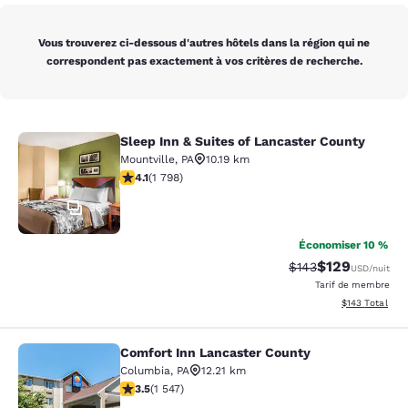
Vous trouverez ci-dessous d'autres hôtels dans la région qui ne
correspondent pas exactement à vos critères de recherche.
Sleep Inn & Suites of Lancaster County
Sleep Inn & Suites of Lancaster Cou
Mountville
,
PA
10.19 km
4.09 étoiles. Très bon. 1798 commentaires
4.1
(
1 798
)
36
Économiser 10 %
$129
Tarif barré :
Tarif réduit :
$143
USD
/nuit
Tarif de membre
Afficher les dé
$143
Total
Comfort Inn Lancaster County
Comfort Inn Lancaster County
Columbia
,
PA
12.21 km
3.45 étoiles. Bien. 1547 commentaires
3.5
(
1 547
)