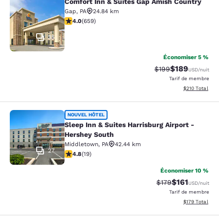
Comfort Inn & Suites Gap Amish Country
Comfort Inn & Suites Gap Amish Co
Gap
,
PA
24.84 km
3.99 étoiles. Bien. 659 commentaires
4.0
(
659
)
35
Économiser 5 %
$189
Tarif barré :
Tarif réduit :
$199
USD
/nuit
Tarif de membre
Afficher les dé
$210
Total
Sleep Inn & Suites Harrisburg Airpo
NOUVEL HÔTEL
Sleep Inn & Suites Harrisburg Airport -
Hershey South
Middletown
,
PA
42.44 km
27
4.84 étoiles. Exceptionnel. 19 commentaires
4.8
(
19
)
Économiser 10 %
$161
Tarif barré :
Tarif réduit :
$179
USD
/nuit
Tarif de membre
Afficher les dé
$179
Total