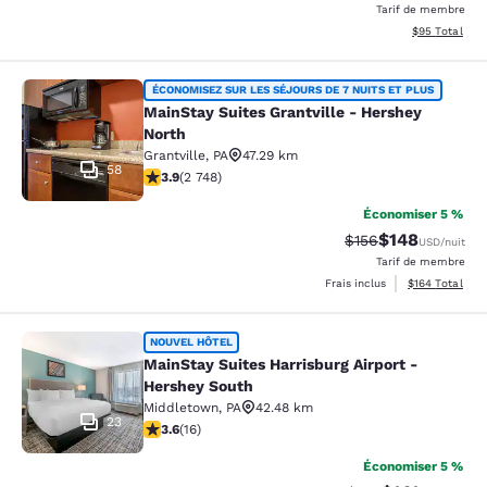
Tarif de membre
Afficher les d
$95
Total
MainStay Suites Grantville - Hershe
ÉCONOMISEZ SUR LES SÉJOURS DE 7 NUITS ET PLUS
MainStay Suites Grantville - Hershey
North
Grantville
,
PA
47.29 km
58
3.9 étoiles. Bien. 2748 commentaires
3.9
(
2 748
)
Économiser 5 %
$148
Tarif barré :
Tarif réduit :
$156
USD
/nuit
Tarif de membre
Afficher les dé
Frais inclus
$164
Total
MainStay Suites Harrisburg Airport 
NOUVEL HÔTEL
MainStay Suites Harrisburg Airport -
Hershey South
Middletown
,
PA
42.48 km
23
3.63 étoiles. Bien. 16 commentaires
3.6
(
16
)
Économiser 5 %