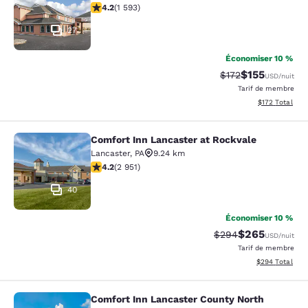
4.22 étoiles. Excellent. 1593 commentaires
4.2
(
1 593
)
27
Économiser 10 %
$155
Tarif barré :
Tarif réduit :
$172
USD
/nuit
Tarif de membre
Afficher les dé
$172
Total
Comfort Inn Lancaster at Rockvale
Comfort Inn Lancaster at Rockvale
Lancaster
,
PA
9.24 km
4.2 étoiles. Excellent. 2951 commentaires
4.2
(
2 951
)
40
Économiser 10 %
$265
Tarif barré :
Tarif réduit :
$294
USD
/nuit
Tarif de membre
Afficher les dé
$294
Total
Comfort Inn Lancaster County North
Comfort Inn Lancaster County Nort