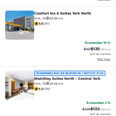
Comfort Inn & Suites York North
Comfort Inn & Suites York North
York
,
PA
36.99 km
3.65 étoiles. Bien. 341 commentaires
3.6
(
341
)
30
Économiser 10 %
$135
Tarif barré :
Tarif réduit :
$151
USD
/nuit
Tarif de membre
Afficher les dé
$150
Total
MainStay Suites North - Central Yor
ÉCONOMISEZ SUR LES SÉJOURS DE 7 NUITS ET PLUS
MainStay Suites North - Central York
York
,
PA
36.48 km
4.2 étoiles. Excellent. 126 commentaires
4.2
(
126
)
31
Économiser 3 %
$125
Tarif barré :
Tarif réduit :
$129
USD
/nuit
Tarif de membre