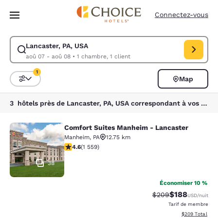
Chargement terminé
Passer à Contenu Principal
Connectez-vous
Lancaster, PA, USA
Modifiez la recherche pour Lancaster, PA, USA. Date d’arrivée aoû 07,
aoû 07 - aoû 08
•
1 chambre, 1 client
1
Map
Trier et filtrer
1 filtre actuellement sélectionné
3 hôtels près de Lancaster, PA, USA correspondant à vos filtres
Comfort Suites Manheim - Lancaster
Comfort Suites Manheim - Lancaste
Manheim
,
PA
12.75 km
4.59 étoiles. Excellent. 1559 commentaires
4.6
(
1 559
)
38
Économiser 10 %
$188
Tarif barré :
Tarif réduit :
$209
USD
/nuit
Tarif de membre
Afficher les dé
$209
Total