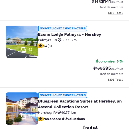
$141
Tarif barré :
Tarif réduit :
$148
USD
/nuit
Tarif de membre
Afficher les dé
$156
Total
Econo Lodge Palmyra - Hershey
NOUVEAU CHEZ CHOICE HOTELS
Econo Lodge Palmyra - Hershey
Palmyra
,
PA
38.55 km
4.67 étoiles. Exceptionnel. 3 commentaires
4.7
(
3
)
42
Économiser 5 %
$95
Tarif barré :
Tarif réduit :
$100
USD
/nuit
Tarif de membre
Afficher les dé
$105
Total
Bluegreen Vacations Suites at Hersh
NOUVEAU CHEZ CHOICE HOTELS
Bluegreen Vacations Suites at Hershey, an
Ascend Collection Resort
Hershey
,
PA
40.77 km
30
Pas encore d’évaluations
Pas encore d’évaluations
Épuisé