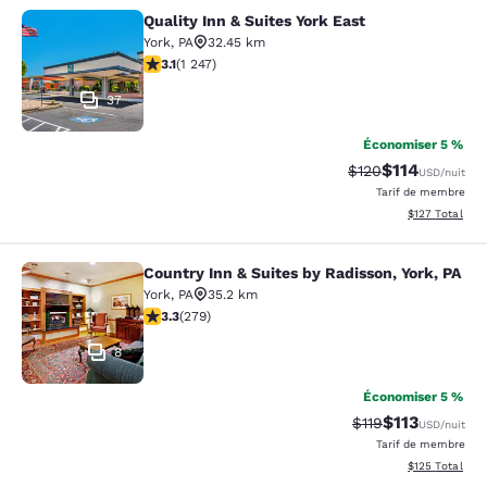
Quality Inn & Suites York East
Quality Inn & Suites York East
York
,
PA
32.45 km
3.13 étoiles. Bien. 1247 commentaires
3.1
(
1 247
)
37
Économiser 5 %
$114
Tarif barré :
Tarif réduit :
$120
USD
/nuit
Tarif de membre
Afficher les dé
$127
Total
Country Inn & Suites by Radisson, York, PA
Country Inn & Suites by Radisson, Yo
York
,
PA
35.2 km
3.32 étoiles. Bien. 279 commentaires
3.3
(
279
)
8
Économiser 5 %
$113
Tarif barré :
Tarif réduit :
$119
USD
/nuit
Tarif de membre
Afficher les dé
$125
Total