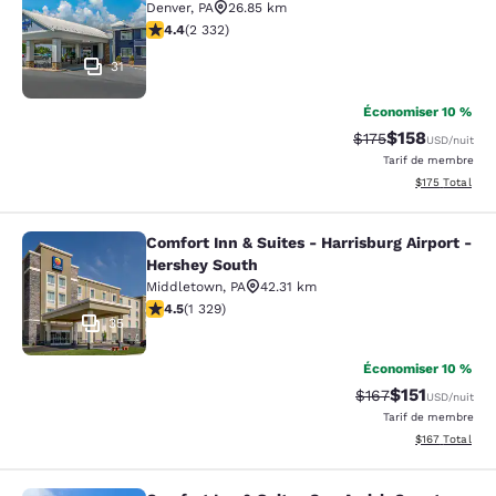
Denver
,
PA
26.85 km
4.41 étoiles. Excellent. 2332 commentaires
4.4
(
2 332
)
31
Économiser 10 %
$158
Tarif barré :
Tarif réduit :
$175
USD
/nuit
Tarif de membre
Afficher les dé
$175
Total
Comfort Inn & Suites - Harrisburg Airport -
Comfort Inn & Suites - Harrisburg A
Hershey South
Middletown
,
PA
42.31 km
4.46 étoiles. Excellent. 1329 commentaires
4.5
(
1 329
)
35
Économiser 10 %
$151
Tarif barré :
Tarif réduit :
$167
USD
/nuit
Tarif de membre
Afficher les dé
$167
Total