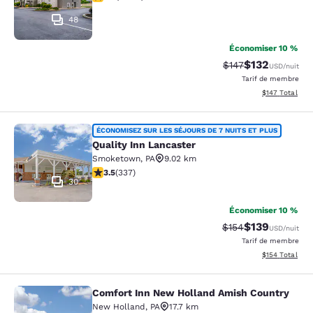
48
Économiser 10 %
$132
Tarif barré :
Tarif réduit :
$147
USD
/nuit
Tarif de membre
Afficher les dé
$147
Total
Quality Inn Lancaster
ÉCONOMISEZ SUR LES SÉJOURS DE 7 NUITS ET PLUS
Quality Inn Lancaster
Smoketown
,
PA
9.02 km
3.48 étoiles. Bien. 337 commentaires
3.5
(
337
)
30
Économiser 10 %
$139
Tarif barré :
Tarif réduit :
$154
USD
/nuit
Tarif de membre
Afficher les dé
$154
Total
Comfort Inn New Holland Amish Country
Comfort Inn New Holland Amish Co
New Holland
,
PA
17.7 km