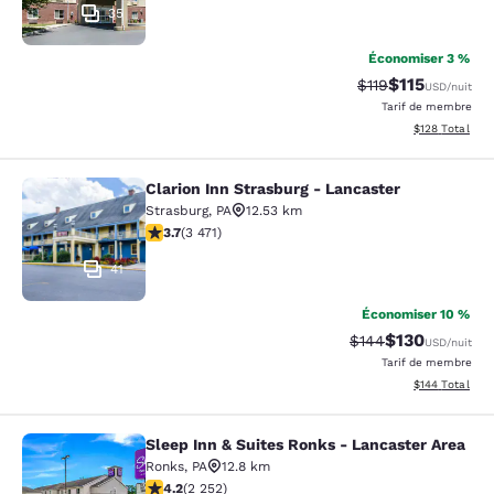
35
Économiser 3 %
$115
Tarif barré :
Tarif réduit :
$119
USD
/nuit
Tarif de membre
Afficher les dé
$128
Total
Clarion Inn Strasburg - Lancaster
Clarion Inn Strasburg - Lancaster
Strasburg
,
PA
12.53 km
3.68 étoiles. Bien. 3471 commentaires
3.7
(
3 471
)
41
Économiser 10 %
$130
Tarif barré :
Tarif réduit :
$144
USD
/nuit
Tarif de membre
Afficher les dé
$144
Total
Sleep Inn & Suites Ronks - Lancaster Area
Sleep Inn & Suites Ronks - Lancaste
Ronks
,
PA
12.8 km
4.16 étoiles. Très bon. 2252 commentaires
4.2
(
2 252
)