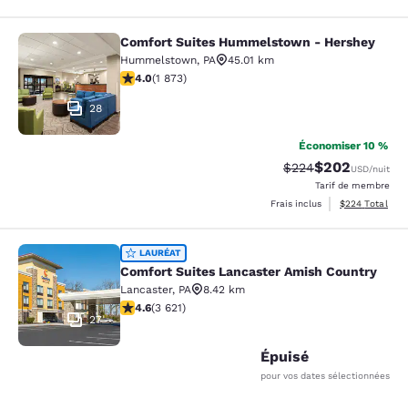
Comfort Suites Hummelstown - Hershey
Comfort Suites Hummelstown - He
Hummelstown
,
PA
45.01 km
4 étoiles. Très bon. 1873 commentaires
4.0
(
1 873
)
28
Économiser 10 %
$202
Tarif barré :
Tarif réduit :
$224
USD
/nuit
Tarif de membre
Afficher les dé
Frais inclus
$224
Total
Comfort Suites Lancaster Amish Co
LAURÉAT
Comfort Suites Lancaster Amish Country
Lancaster
,
PA
8.42 km
4.61 étoiles. Exceptionnel. 3621 commentaires
4.6
(
3 621
)
27
Épuisé
pour vos dates sélectionnées