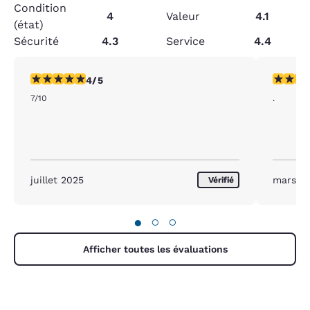
Condition
4
Valeur
4.1
(état)
Sécurité
4.3
Service
4.4
4 étoiles. Très bon. 1 commentaire
4 étoiles
4/5
7/10
.
juillet 2025
mars 2
Vérifié
●
○
○
Afficher toutes les évaluations