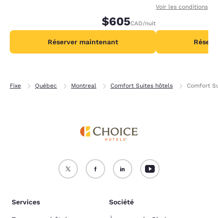
recevant 1 000 points supplémentaires par
progression vers 
Voir les conditions
nuit.
$605
recevant 2 000 po
CAD
/nuit
par nuit.
Réserver maintenant
Réserv
Fixe
Québec
Montreal
Comfort Suites hôtels
Comfort S
Services
Société