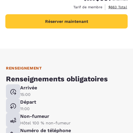
Afficher les d
Tarif de membre
$663
Total
Réserver maintenant
RENSEIGNEMENT
Renseignements obligatoires
Arrivée
15:00
Départ
11:00
Non-fumeur
Hôtel 100 % non-fumeur
Numéro de téléphone