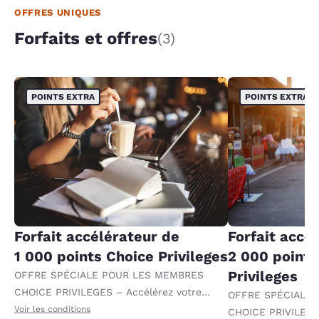
OFFRES UNIQUES
Forfaits et offres
(3)
POINTS EXTRA
POINTS EXTRA
Forfait accélérateur de
Forfait accé
1 000 points Choice Privileges
2 000 points
Privileges
OFFRE SPÉCIALE POUR LES MEMBRES
CHOICE PRIVILEGES – Accélérez votre
OFFRE SPÉCIALE
progression vers des récompenses en
Voir les conditions
CHOICE PRIVILEGE