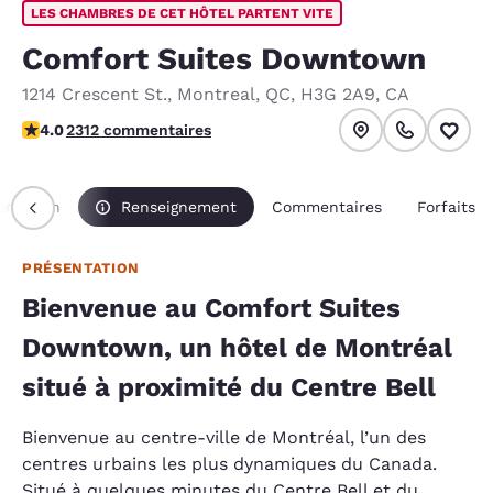
LES CHAMBRES DE CET HÔTEL PARTENT VITE
Comfort Suites Downtown
1214 Crescent St.
,
Montreal
,
QC
,
H3G 2A9
,
CA
3.97 étoiles. Bien.
4.0
2312 commentaires
entation
Renseignement
Commentaires
Forfaits
PRÉSENTATION
Bienvenue au Comfort Suites
Downtown, un hôtel de Montréal
situé à proximité du Centre Bell
Bienvenue au centre-ville de Montréal, l’un des
centres urbains les plus dynamiques du Canada.
Situé à quelques minutes du Centre Bell et du