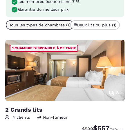
Les membres économisent 7 %
Garantie du meilleur prix
Tous les types de chambres (1)
Deux lits ou plus (1)
1 CHAMBRE DISPONIBLE À CE TARIF
8
2 Grands lits
4 clients
Non-fumeur
$557
Tarif barré :
Tarif réduit :
$599
CAD
/nuit