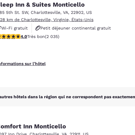
México
Mexico
leep Inn & Suites Monticello
Español
English
185 5th St. SW
,
Charlottesville
,
VA
,
22902
,
US
.28 km de Charlottesville, Virginie, États-Unis
Wi-Fi gratuit
Petit déjeuner continental gratuit
nd
Germany
España
English
Español
.03 étoiles. Très bon. 2035 commentaires
4.0
Très bon
(2 035)
Petit déjeuner chaud offert
France
France
Français
English
nformations sur l’hôtel
Italia
Italy
Italiano
English
ngdom
autres hôtels dans la région qui ne correspondent pas exactement
India
New Zealan
English
English
omfort Inn Monticello
097 Inn Drive
,
Charlottesville
,
VA
,
22911
,
US