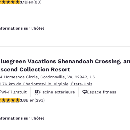
.11 étoiles. Bien. 80 commentaires
3.1
Bien
(80)
Animaux acceptés
nformations sur l’hôtel
luegreen Vacations Shenandoah Crossing, a
scend Collection Resort
74 Horseshoe Circle
,
Gordonsville
,
VA
,
22942
,
US
9.76 km de Charlottesville, Virginie, États-Unis
Wi-Fi gratuit
Piscine extérieure
Espace fitness
.81 étoiles. Bien. 293 commentaires
3.8
Bien
(293)
nformations sur l’hôtel