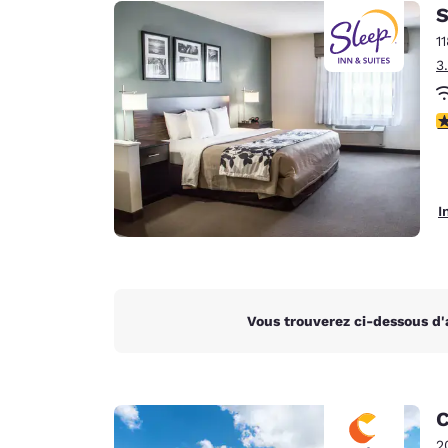
Canada
S
Français
1
Europe
3
Deutschla
Deutsch
4
Spain
English
I
Ireland
English
United Ki
English
Vous trouverez ci-dessous d'
Asie-Pacifique
Australia
English
C
2