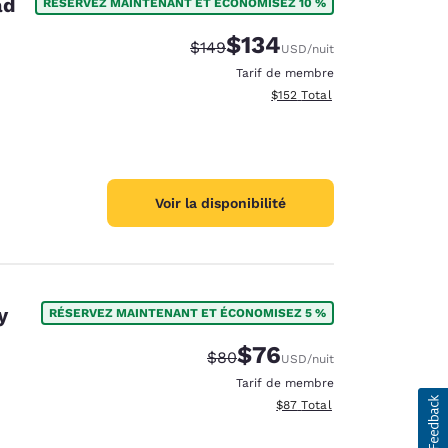
ad
RÉSERVEZ MAINTENANT ET ÉCONOMISEZ 10 %
$134
Tarif barré :
Tarif réduit :
$149
USD
/nuit
Tarif de membre
Afficher les détails totaux es
$152
Total
Voir la disponibilité
y
RÉSERVEZ MAINTENANT ET ÉCONOMISEZ 5 %
$76
Tarif barré :
Tarif réduit :
$80
USD
/nuit
Tarif de membre
Afficher les détails totaux e
$87
Total