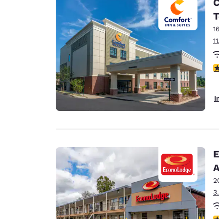
C
T
1
1
4
I
E
A
2
3
3