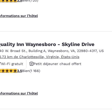
3.5
Bien
(720)
nformations sur l’hôtel
uality Inn Waynesboro - Skyline Drive
40 W. Broad St.
,
Building A
,
Waynesboro
,
VA
,
22980-4317
,
US
6.73 km de Charlottesville, Virginie, États-Unis
Wi-Fi gratuit
Petit déjeuner chaud offert
.49 étoiles. Bien. 1166 commentaires
3.5
Bien
(1 166)
Animaux acceptés
nformations sur l’hôtel