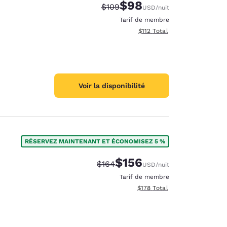
$98
Tarif barré :
Tarif réduit :
$109
USD
/nuit
Tarif de membre
Afficher les détails totaux es
$112
Total
Voir la disponibilité
RÉSERVEZ MAINTENANT ET ÉCONOMISEZ 5 %
$156
Tarif barré :
Tarif réduit :
$164
USD
/nuit
Tarif de membre
Afficher les détails totaux es
$178
Total