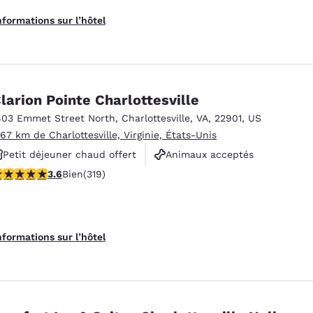
nformations sur l’hôtel
larion Pointe Charlottesville
803 Emmet Street North
,
Charlottesville
,
VA
,
22901
,
US
.67 km de Charlottesville, Virginie, États-Unis
Petit déjeuner chaud offert
Animaux acceptés
.58 étoiles. Bien. 319 commentaires
3.6
Bien
(319)
Non-fumeur
nformations sur l’hôtel