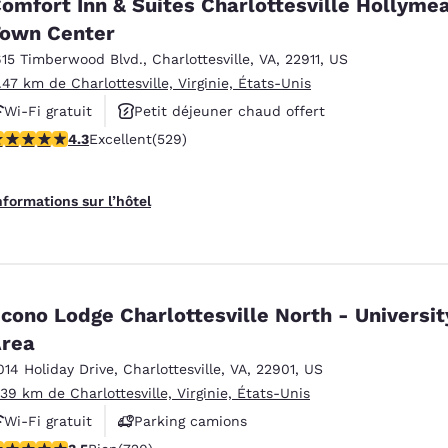
omfort Inn & Suites Charlottesville Hollyme
own Center
615 Timberwood Blvd.
,
Charlottesville
,
VA
,
22911
,
US
1.47 km de Charlottesville, Virginie, États-Unis
Wi-Fi gratuit
Petit déjeuner chaud offert
.35 étoiles. Excellent. 529 commentaires
4.3
Excellent
(529)
Animaux acceptés
nformations sur l’hôtel
cono Lodge Charlottesville North - Universit
rea
014 Holiday Drive
,
Charlottesville
,
VA
,
22901
,
US
.39 km de Charlottesville, Virginie, États-Unis
Wi-Fi gratuit
Parking camions
.53 étoiles. Bien. 720 commentaires