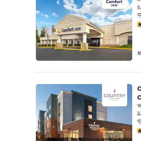
4
3
I
C
C
1
3
4