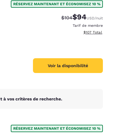
RÉSERVEZ MAINTENANT ET ÉCONOMISEZ 10 %
$94
Tarif barré :
Tarif réduit :
$104
USD
/nuit
Tarif de membre
Afficher les détails totaux es
$107
Total
Voir la disponibilité
 à vos critères de recherche.
d
RÉSERVEZ MAINTENANT ET ÉCONOMISEZ 10 %