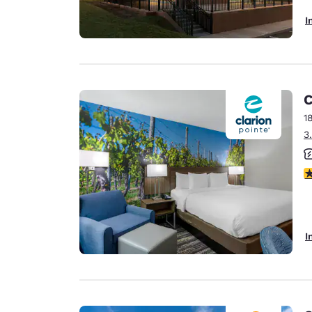
I
C
1
3
3
I