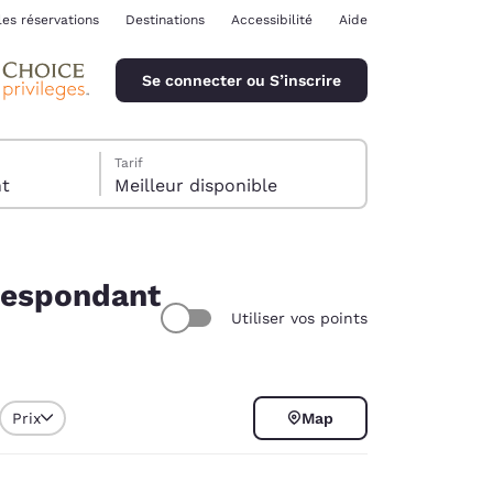
les réservations
Destinations
Accessibilité
Aide
Se connecter ou S’inscrire
Tarif
ent
Meilleur disponible
rrespondant
Utiliser vos points
ina
Prix
Map