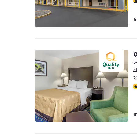
I
Q
6
3
3
I