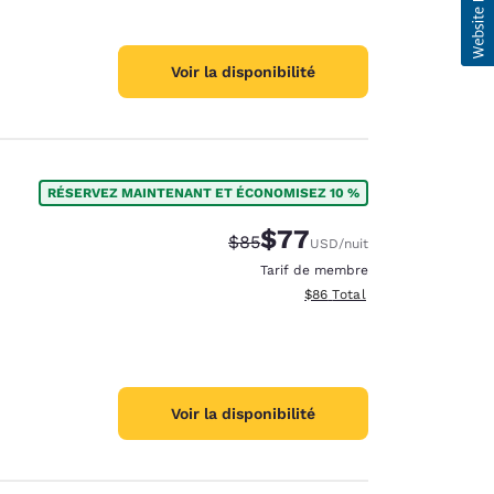
Voir la disponibilité
RÉSERVEZ MAINTENANT ET ÉCONOMISEZ 10 %
$77
Tarif barré :
Tarif réduit :
$85
USD
/nuit
Tarif de membre
Afficher les détails totaux e
$86
Total
Voir la disponibilité