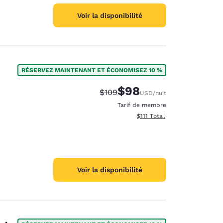
Voir la disponibilité
RÉSERVEZ MAINTENANT ET ÉCONOMISEZ 10 %
$98
Tarif barré :
Tarif réduit :
$109
USD
/nuit
Tarif de membre
Afficher les détails totaux es
$111
Total
Voir la disponibilité