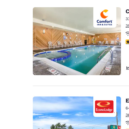
C
3
3
4
I
E
6
3