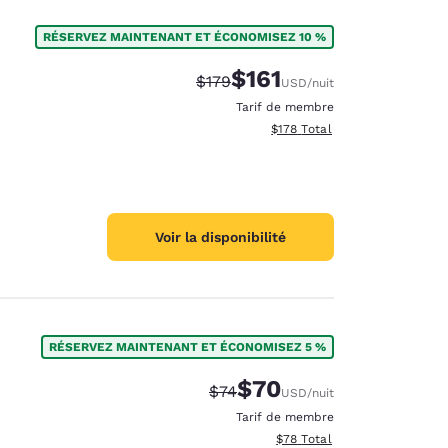
RÉSERVEZ MAINTENANT ET ÉCONOMISEZ 10 %
$161
Tarif barré :
Tarif réduit :
$179
USD
/nuit
Tarif de membre
Afficher les détails totaux es
$178
Total
Voir la disponibilité
RÉSERVEZ MAINTENANT ET ÉCONOMISEZ 5 %
$70
Tarif barré :
Tarif réduit :
$74
USD
/nuit
Tarif de membre
Afficher les détails totaux e
$78
Total