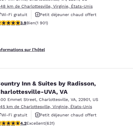
.48 km de Charlottesville, Virginie, États-Unis
Wi-Fi gratuit
Petit déjeuner chaud offert
.92 étoiles. Bien. 1901 commentaires
3.9
Bien
(1 901)
Piscine extérieure
nformations sur l’hôtel
ountry Inn & Suites by Radisson,
harlottesville-UVA, VA
600 Emmet Street
,
Charlottesville
,
VA
,
22901
,
US
.45 km de Charlottesville, Virginie, États-Unis
Wi-Fi gratuit
Petit déjeuner chaud offert
.21 étoiles. Excellent. 631 commentaires
4.2
Excellent
(631)
Animaux acceptés