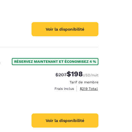
Voir la disponibilité
n
RÉSERVEZ MAINTENANT ET ÉCONOMISEZ 4 %
$198
Tarif barré :
Tarif réduit :
$207
USD
/nuit
Tarif de membre
Afficher les détails totaux es
Frais inclus
$219
Total
Voir la disponibilité