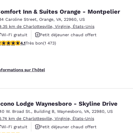
omfort Inn & Suites Orange - Montpelier
34 Caroline Street
,
Orange
,
VA
,
22960
,
US
9.35 km de Charlottesville, Virginie, États-Unis
Wi-Fi gratuit
Petit déjeuner chaud offert
.11 étoiles. Très bon. 1473 commentaires
4.1
Très bon
(1 473)
Animaux acceptés
nformations sur l’hôtel
cono Lodge Waynesboro - Skyline Drive
40 W. Broad St.
,
Building B
,
Waynesboro
,
VA
,
22980
,
US
6.74 km de Charlottesville, Virginie, États-Unis
Wi-Fi gratuit
Petit déjeuner chaud offert