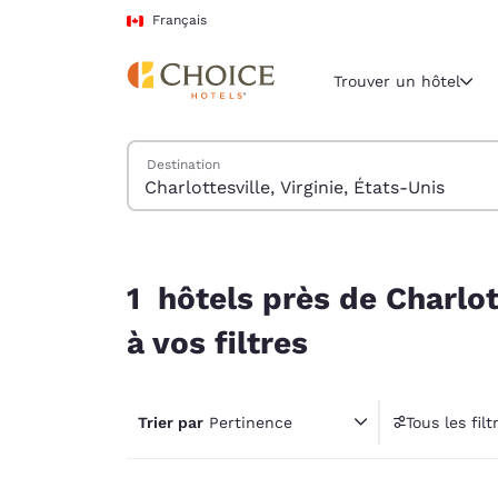
Chargement terminé
Passer à Contenu Principal
Français
Trouver un hôtel
Trouver des hôtels
Destination
Région et empl
Canada
Français
1 hôtels près de Charlottesville, Virginie, États
Sélectionne
1 hôtels près de Charlot
Amériques
à vos filtres
United Sta
English
Trier par
Pertinence
Tous les filt
América L
1 fil
Português