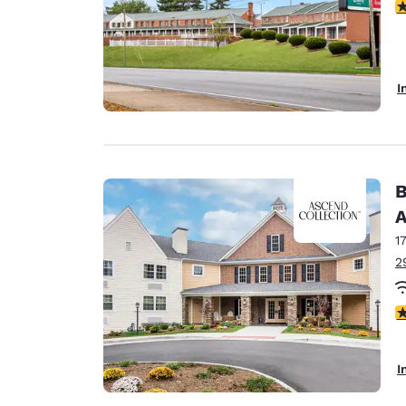
3
I
B
A
1
2
3
I