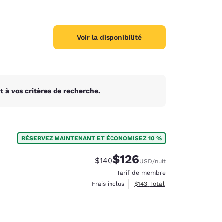
Voir la disponibilité
 à vos critères de recherche.
RÉSERVEZ MAINTENANT ET ÉCONOMISEZ 10 %
$126
Tarif barré :
Tarif réduit :
$140
USD
/nuit
Tarif de membre
Afficher les détails totaux es
Frais inclus
$143
Total