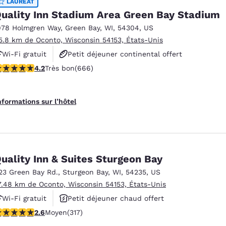
LAURÉAT
uality Inn Stadium Area Green Bay Stadium
978 Holmgren Way
,
Green Bay
,
WI
,
54304
,
US
5.8 km de Oconto, Wisconsin 54153, États-Unis
Wi-Fi gratuit
Petit déjeuner continental offert
.18 étoiles. Très bon. 666 commentaires
4.2
Très bon
(666)
Petit déjeuner chaud offert
nformations sur l’hôtel
uality Inn & Suites Sturgeon Bay
23 Green Bay Rd.
,
Sturgeon Bay
,
WI
,
54235
,
US
7.48 km de Oconto, Wisconsin 54153, États-Unis
Wi-Fi gratuit
Petit déjeuner chaud offert
.65 étoiles. Moyen. 317 commentaires
2.6
Moyen
(317)
Animaux acceptés