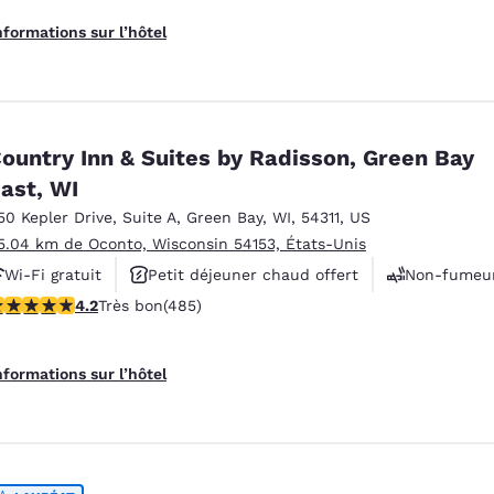
nformations sur l’hôtel
ountry Inn & Suites by Radisson, Green Bay
ast, WI
50 Kepler Drive
,
Suite A
,
Green Bay
,
WI
,
54311
,
US
5.04 km de Oconto, Wisconsin 54153, États-Unis
Wi-Fi gratuit
Petit déjeuner chaud offert
Non-fumeu
.15 étoiles. Très bon. 485 commentaires
4.2
Très bon
(485)
nformations sur l’hôtel