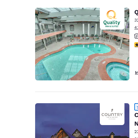
Q
3
4
4
I
C
N
2