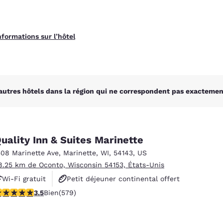
nformations sur l’hôtel
autres hôtels dans la région qui ne correspondent pas exactement
uality Inn & Suites Marinette
508 Marinette Ave
,
Marinette
,
WI
,
54143
,
US
8.25 km de Oconto, Wisconsin 54153, États-Unis
Wi-Fi gratuit
Petit déjeuner continental offert
.55 étoiles. Bien. 579 commentaires
3.5
Bien
(579)
Non-fumeurs