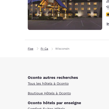
3
4
I
Fixe
Fr Ca
Wisconsin
Oconto autres recherches
Tous les hôtels à Oconto
Boutique Hôtels à Oconto
Oconto hôtels par enseigne
Comfort Suites Hôtels