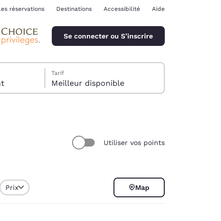
les réservations
Destinations
Accessibilité
Aide
Se connecter ou S’inscrire
Tarif
ent
Meilleur disponible
Utiliser vos points
ina
Prix
Map