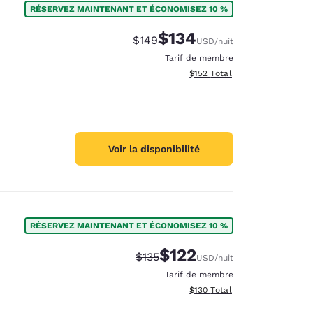
RÉSERVEZ MAINTENANT ET ÉCONOMISEZ 10 %
$134
Tarif barré :
Tarif réduit :
$149
USD
/nuit
Tarif de membre
Afficher les détails totaux es
$152
Total
Voir la disponibilité
RÉSERVEZ MAINTENANT ET ÉCONOMISEZ 10 %
$122
Tarif barré :
Tarif réduit :
$135
USD
/nuit
d
Tarif de membre
Afficher les détails totaux es
$130
Total