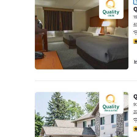
Q
1
4
4
I
Q
9
3
2