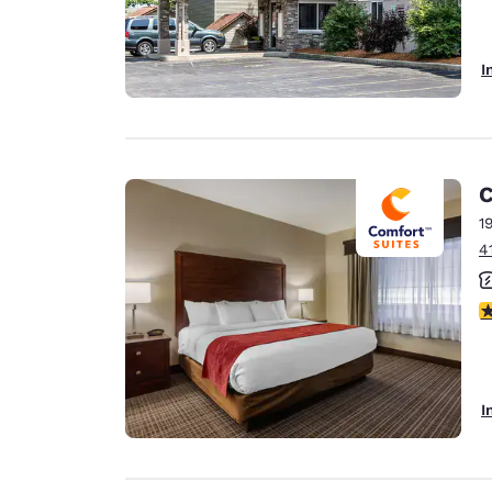
I
C
1
4
4
I