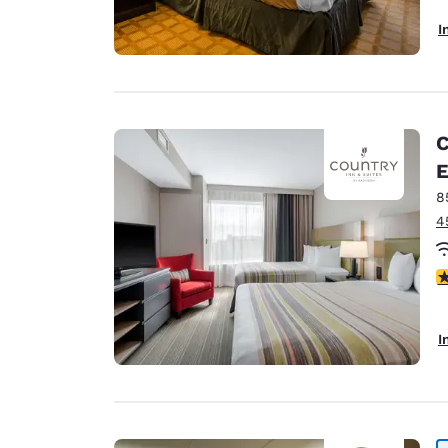
I
C
E
8
4
4
I