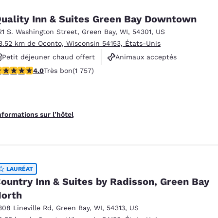
uality Inn & Suites Green Bay Downtown
21 S. Washington Street
,
Green Bay
,
WI
,
54301
,
US
3.52 km de Oconto, Wisconsin 54153, États-Unis
Petit déjeuner chaud offert
Animaux acceptés
.04 étoiles. Très bon. 1757 commentaires
4.0
Très bon
(1 757)
Centre de conditionnement physique
nformations sur l’hôtel
LAURÉAT
ountry Inn & Suites by Radisson, Green Bay
orth
308 Lineville Rd
,
Green Bay
,
WI
,
54313
,
US