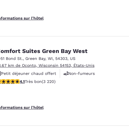
nformations sur l’hôtel
omfort Suites Green Bay West
951 Bond St.
,
Green Bay
,
WI
,
54303
,
US
1.67 km de Oconto, Wisconsin 54153, États-Unis
Petit déjeuner chaud offert
Non-fumeurs
.12 étoiles. Très bon. 3220 commentaires
4.1
Très bon
(3 220)
Centre de conditionnement physique
nformations sur l’hôtel