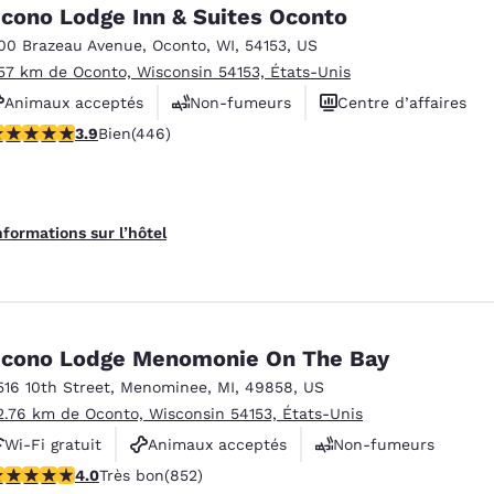
México
Mexico
cono Lodge Inn & Suites Oconto
Español
English
00 Brazeau Avenue
,
Oconto
,
WI
,
54153
,
US
.57 km de Oconto, Wisconsin 54153, États-Unis
Animaux acceptés
Non-fumeurs
Centre d’affaires
nd
Germany
España
English
Español
.91 étoiles. Bien. 446 commentaires
3.9
Bien
(446)
France
France
Français
English
nformations sur l’hôtel
Italia
Italy
Italiano
English
ngdom
cono Lodge Menomonie On The Bay
516 10th Street
,
Menominee
,
MI
,
49858
,
US
2.76 km de Oconto, Wisconsin 54153, États-Unis
India
New Zealan
Wi-Fi gratuit
Animaux acceptés
Non-fumeurs
English
English
.03 étoiles. Très bon. 852 commentaires
4.0
Très bon
(852)