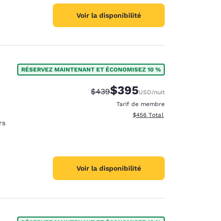
Voir la disponibilité
RÉSERVEZ MAINTENANT ET ÉCONOMISEZ 10 %
$395
Tarif barré :
Tarif réduit :
$439
USD
/nuit
Tarif de membre
Afficher les détails totaux est
$456
Total
rs
Voir la disponibilité