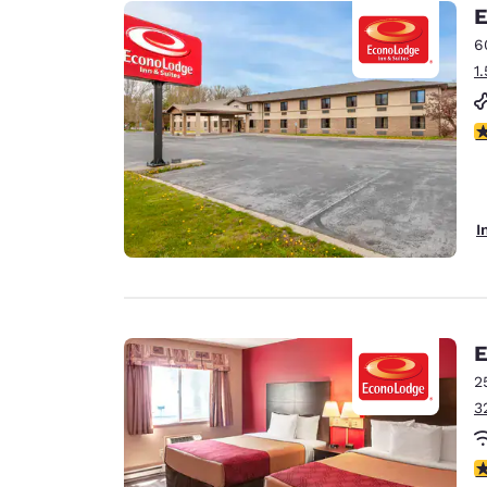
Canada
E
Français
6
Europe
1
Deutschla
Deutsch
3
Spain
English
I
Ireland
English
United Ki
English
E
Asie-Pacifique
2
3
Australia
English
4