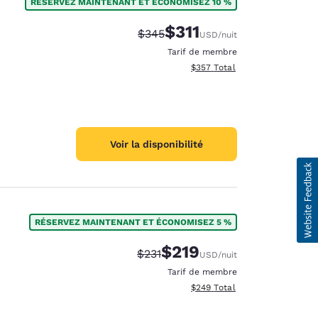
RÉSERVEZ MAINTENANT ET ÉCONOMISEZ 10 %
$311
Tarif barré :
Tarif réduit :
$345
USD
/nuit
Tarif de membre
Afficher les détails totaux est
$357
Total
Voir la disponibilité
RÉSERVEZ MAINTENANT ET ÉCONOMISEZ 5 %
$219
Tarif barré :
Tarif réduit :
$231
USD
/nuit
Tarif de membre
Afficher les détails totaux est
$249
Total