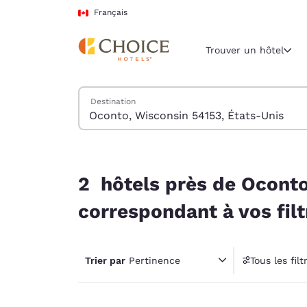
Chargement terminé
Passer à Contenu Principal
Français
Trouver un hôtel
Trouver des hôtels
Destination
Région et empl
Canada
Français
2 hôtels près de Oconto, Wisconsin 54153, États
Sélectionne
2 hôtels près de Oconto
Amériques
correspondant à vos filt
United Sta
English
Trier par
Pertinence
Tous les filt
América L
1 fil
Português