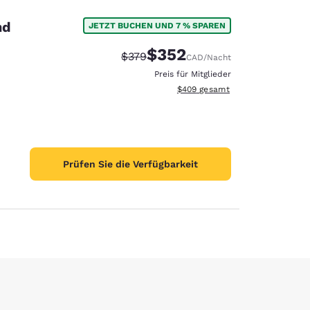
nd
JETZT BUCHEN UND 7 % SPAREN
$352
Durchgestrichener Preis:
Vergünstigter Preis:
$379
CAD
/Nacht
Preis für Mitglieder
Geschätzte Gesamtdetails anzei
$409
gesamt
Prüfen Sie die Verfügbarkeit
stellungen