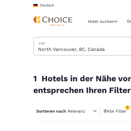
Ladevorgang abgeschlossen
Weiter Zu Hauptinhalt
Deutsch
G
Hotel suchen
Hotels suchen
Ziel
Aktuelle Regio
Deutschla
Deutsch
1 Hotels in der Nähe von North Vancouver, BC, 
Wählen Sie 
1 Hotels in der Nähe vo
Nord- und Süd
entsprechen Ihren Filte
United Sta
English
1
Sortieren nach
Relevanz
Alle Filter
América L
1 Filter
Português