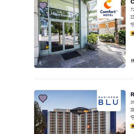
C
7
1
3
H
R
3
1
3