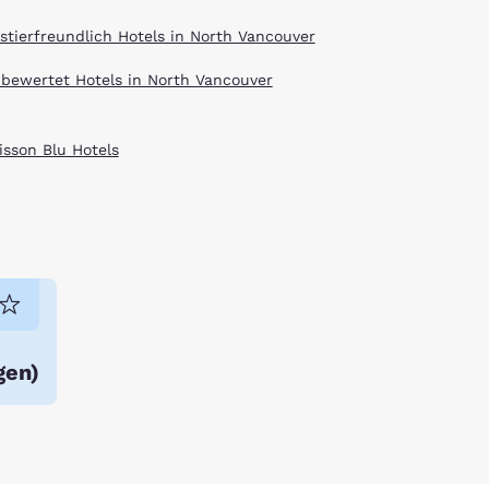
stierfreundlich Hotels in North Vancouver
 bewertet Hotels in North Vancouver
isson Blu Hotels
gen
)