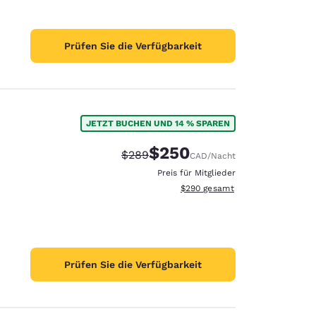
Prüfen Sie die Verfügbarkeit
JETZT BUCHEN UND 14 % SPAREN
$250
Durchgestrichener Preis:
Vergünstigter Preis:
$289
CAD
/Nacht
Preis für Mitglieder
Geschätzte Gesamtdetails anzei
$290
gesamt
Prüfen Sie die Verfügbarkeit