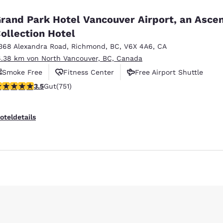
rand Park Hotel Vancouver Airport, an Asce
ollection Hotel
368 Alexandra Road
,
Richmond
,
BC
,
V6X 4A6
,
CA
6.38 km von North Vancouver, BC, Canada
Smoke Free
Fitness Center
Free Airport Shuttle
.54-Sterne-Bewertung. Gut. 751 Bewertungen
3.5
Gut
(751)
oteldetails
ieren
Alle Cookies ablehnen
Cookie-Ein