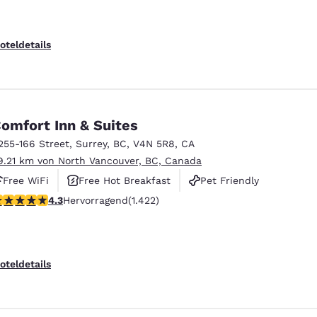
oteldetails
omfort Inn & Suites
255-166 Street
,
Surrey
,
BC
,
V4N 5R8
,
CA
9.21 km von North Vancouver, BC, Canada
Free WiFi
Free Hot Breakfast
Pet Friendly
.26-Sterne-Bewertung. Hervorragend. 1422 Bewertungen
4.3
Hervorragend
(1.422)
oteldetails