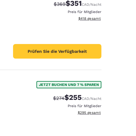
$351
Durchgestrichener Preis:
Vergünstigter Preis:
$369
CAD
/Nacht
Preis für Mitglieder
Geschätzte Gesamtdetails anzei
$418
gesamt
Prüfen Sie die Verfügbarkeit
JETZT BUCHEN UND 7 % SPAREN
$255
Durchgestrichener Preis:
Vergünstigter Preis:
$274
CAD
/Nacht
Preis für Mitglieder
Geschätzte Gesamtdetails anzei
$295
gesamt