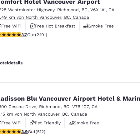
omfort Hotel Vancouver Airport
228 Westminster Highway
,
Richmond
,
BC
,
V6X 1A1
,
CA
7.49 km von North Vancouver, BC, Canada
Free WiFi
Free Hot Breakfast
Smoke Free
.68-Sterne-Bewertung. Gut. 2191 Bewertungen
3.7
Gut
(2.191)
oteldetails
adisson Blu Vancouver Airport Hotel & Mari
500 Cessna Drive
,
Richmond
,
BC
,
V7B 1C7
,
CA
5.15 km von North Vancouver, BC, Canada
Free WiFi
Pet Friendly
Smoke Free
.91-Sterne-Bewertung. Gut. 512 Bewertungen
3.9
Gut
(512)