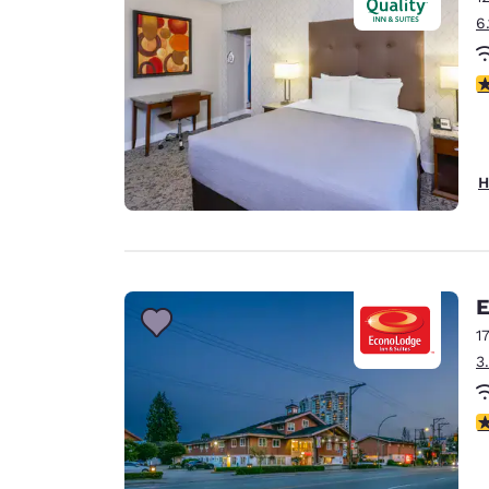
6
3
H
E
1
3
3