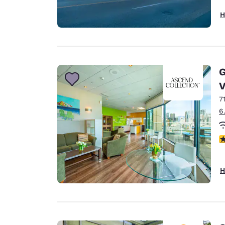
H
G
V
7
6
3
H