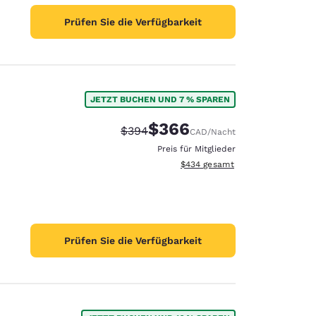
Prüfen Sie die Verfügbarkeit
JETZT BUCHEN UND 7 % SPAREN
$366
Durchgestrichener Preis:
Vergünstigter Preis:
$394
CAD
/Nacht
Preis für Mitglieder
Geschätzte Gesamtdetails anzei
$434
gesamt
Prüfen Sie die Verfügbarkeit