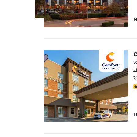
H
Ihre
C
Privatsphäre
8
ist uns
2
wichtig.
4
Unsere Website
verwendet Cookies,
einschließlich Cookies
H
von Drittanbietern, zu
Zwecken der
Performance-