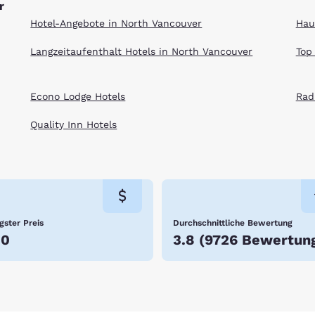
r
Hotel-Angebote in North Vancouver
Hau
Langzeitaufenthalt Hotels in North Vancouver
Top
Econo Lodge Hotels
Rad
Quality Inn Hotels
gster Preis
Durchschnittliche Bewertung
50
3.8
(
9726 Bewertun