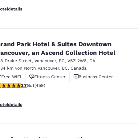
oteldetails
rand Park Hotel & Suites Downtown
ancouver, an Ascend Collection Hotel
18 Drake Street
,
Vancouver
,
BC
,
V6Z 2W6
,
CA
.34 km von North Vancouver, BC, Canada
Free WiFi
Fitness Center
Business Center
.67-Sterne-Bewertung. Gut. 459 Bewertungen
3.7
Gut
(459)
oteldetails