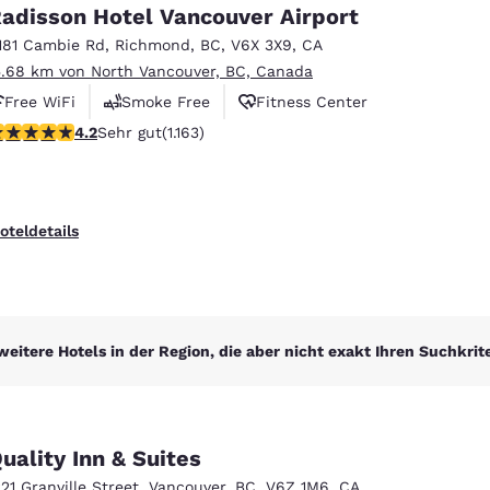
México
Mexico
adisson Hotel Vancouver Airport
Español
English
181 Cambie Rd
,
Richmond
,
BC
,
V6X 3X9
,
CA
5.68 km von North Vancouver, BC, Canada
Free WiFi
Smoke Free
Fitness Center
nd
Germany
España
English
Español
.17-Sterne-Bewertung. Sehr gut. 1163 Bewertungen
4.2
Sehr gut
(1.163)
France
France
Français
English
oteldetails
Italia
Italy
Italiano
English
ngdom
weitere Hotels in der Region, die aber nicht exakt Ihren Suchkrit
India
New Zealan
English
English
uality Inn & Suites
221 Granville Street
,
Vancouver
,
BC
,
V6Z 1M6
,
CA