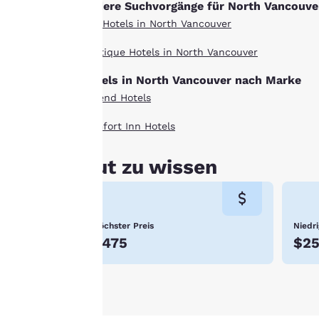
den darin angegebenen
Andere Suchvorgänge für North Vancouve
Anweisungen folgen.
Alle Hotels in North Vancouver
Indem Sie auf „Alle
Boutique Hotels in North Vancouver
Cookies akzeptieren“
klicken, stimmen Sie der
Hotels in North Vancouver nach Marke
Speicherung von Cookies
Ascend Hotels
auf Ihrem Gerät zu.
Durch Klicken auf „Alle
Comfort Inn Hotels
Cookies ablehnen“
werden die
Gut zu wissen
zustimmungspflichtigen
Cookies nicht auf Ihrem
Gerät gespeichert.
Höchster Preis
Niedri
Weitere Informationen
$475
$2
finden Sie in unserer
Cookie-Richtlinie
.