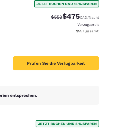
JETZT BUCHEN UND 15 % SPAREN
$475
Durchgestrichener Preis:
Vergünstigter Preis:
$559
CAD
/Nacht
Vorzugspreis
Geschätzte Gesamtdetails anzei
$557
gesamt
Prüfen Sie die Verfügbarkeit
erien entsprechen.
d
JETZT BUCHEN UND 5 % SPAREN