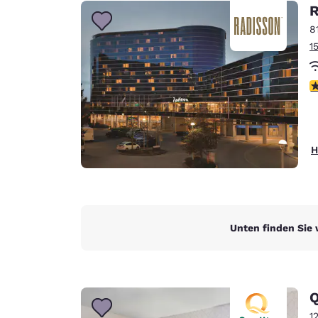
Canada
R
Français
8
Europa
1
Deutschla
Deutsch
4
Spain
English
H
Ireland
English
United Ki
English
Unten finden Sie 
Asien-Pazifik
Australia
English
Q
1