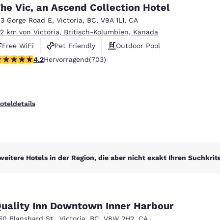
México
Mexico
he Vic, an Ascend Collection Hotel
Español
English
23 Gorge Road E
,
Victoria
,
BC
,
V9A 1L1
,
CA
.2 km von Victoria, Britisch-Kolumbien, Kanada
Free WiFi
Pet Friendly
Outdoor Pool
nd
Germany
España
English
Español
.21-Sterne-Bewertung. Hervorragend. 703 Bewertungen
4.2
Hervorragend
(703)
France
France
Français
English
oteldetails
Italia
Italy
Italiano
English
ngdom
weitere Hotels in der Region, die aber nicht exakt Ihren Suchkrit
India
New Zealan
English
English
uality Inn Downtown Inner Harbour
50 Blanshard St.
,
Victoria
,
BC
,
V8W 2H2
,
CA