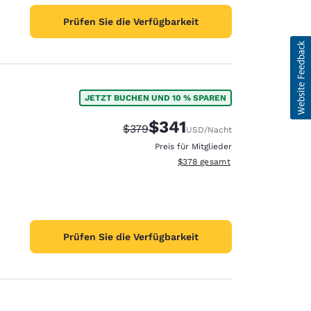
Prüfen Sie die Verfügbarkeit
JETZT BUCHEN UND 10 % SPAREN
$341
Durchgestrichener Preis:
Vergünstigter Preis:
$379
USD
/Nacht
Preis für Mitglieder
Geschätzte Gesamtdetails anzei
$378
gesamt
Prüfen Sie die Verfügbarkeit