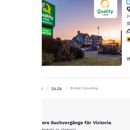
personalisiertes Web-
Q
Erlebnis zu bieten,
2
indem Werbung gemäß
1
Ihrer Vorlieben gesendet
wird. So können wir uns
4
an Ihre Angaben
erinnern, Ihnen
interessante Produkte
Alle Cookies akzept
H
zeigen und unsere
Dienstleistungen weiter
verbessern. Sie haben
jederzeit die Möglichkeit,
Privat
De De
British Columbia
diese Einstellungen zu
ändern, indem Sie
unsere „Cookie-
Richtlinie“ aufrufen und
den darin angegebenen
Andere Suchvorgänge für Victoria
Anweisungen folgen.
Alle Hotels in Victoria