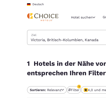
Ladevorgang abgeschlossen
Weiter Zu Hauptinhalt
Deutsch
G
Hotel suchen
Hotels suchen
Ziel
Aktuelle Regio
Deutschla
Deutsch
1 Hotels in der Nähe von Victoria, Britisch-Kol
Wählen Sie 
1 Hotels in der Nähe vo
Nord- und Süd
entsprechen Ihren Filte
United Sta
English
1
Sortieren:
Relevanz
Filter
4,0 und m
América L
1 Filter aktuell aus
Português