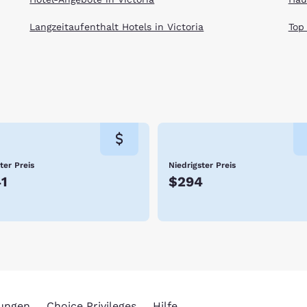
Langzeitaufenthalt Hotels in Victoria
Top
ter Preis
Niedrigster Preis
1
$294
rungen
Choice Privileges
Hilfe