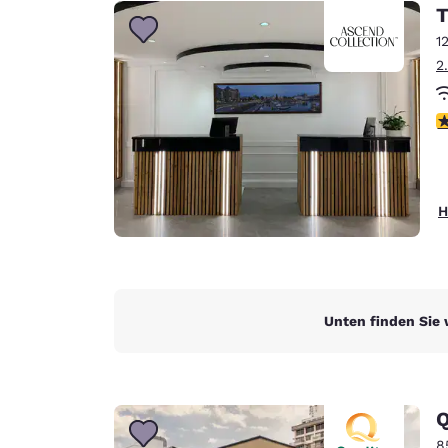
Canada
T
Français
1
Europa
2
Deutschla
Deutsch
4
Spain
English
H
Ireland
English
United Ki
English
Unten finden Sie 
Asien-Pazifik
Australia
English
Q
8