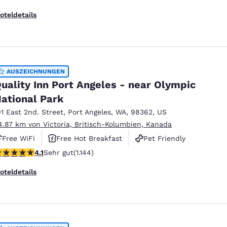
oteldetails
AUSZEICHNUNGEN
uality Inn Port Angeles - near Olympic
ational Park
01 East 2nd. Street
,
Port Angeles
,
WA
,
98362
,
US
4.87 km von Victoria, Britisch-Kolumbien, Kanada
Free WiFi
Free Hot Breakfast
Pet Friendly
.14-Sterne-Bewertung. Sehr gut. 1144 Bewertungen
4.1
Sehr gut
(1.144)
oteldetails