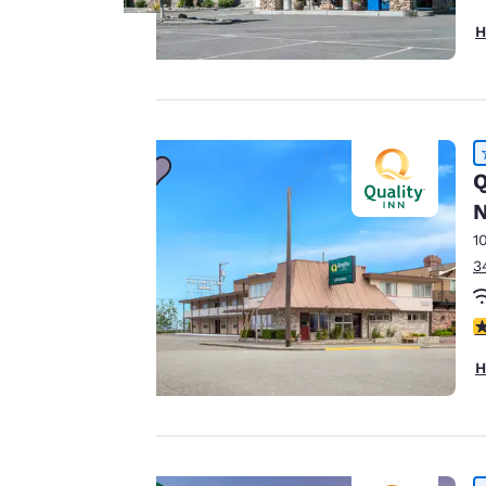
H
Ihre
Privatsphäre
Q
ist uns
N
wichtig.
1
3
Unsere Website
verwendet Cookies,
4
einschließlich Cookies
H
von Drittanbietern, zu
Zwecken der
Performance-
Verbesserung und um
Ihnen ein