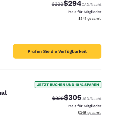
$294
Durchgestrichener Preis:
Vergünstigter Preis:
$309
CAD
/Nacht
Preis für Mitglieder
Geschätzte Gesamtdetails anzei
$341
gesamt
Prüfen Sie die Verfügbarkeit
JETZT BUCHEN UND 10 % SPAREN
nal
$305
Durchgestrichener Preis:
Vergünstigter Preis:
$339
USD
/Nacht
Preis für Mitglieder
Geschätzte Gesamtdetails anzei
$345
gesamt