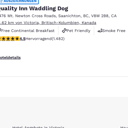
AUSZEICHNUNGEN
uality Inn Waddling Dog
476 Mt. Newton Cross Roads
,
Saanichton
,
BC
,
V8M 2B8
,
CA
8.62 km von Victoria, Britisch-Kolumbien, Kanada
Free Continental Breakfast
Pet Friendly
Smoke Free
.47-Sterne-Bewertung. Hervorragend. 1482 Bewertungen
4.5
Hervorragend
(1.482)
ieren
Alle Cookies ablehnen
Cookie-Ein
oteldetails
Hotel-Angebote in Victoria
Hau