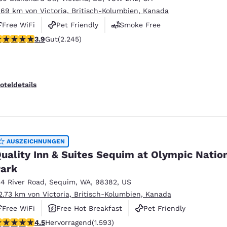
.69 km von Victoria, Britisch-Kolumbien, Kanada
Free WiFi
Pet Friendly
Smoke Free
.94-Sterne-Bewertung. Gut. 2245 Bewertungen
3.9
Gut
(2.245)
oteldetails
AUSZEICHNUNGEN
uality Inn & Suites Sequim at Olympic Natio
ark
34 River Road
,
Sequim
,
WA
,
98382
,
US
2.73 km von Victoria, Britisch-Kolumbien, Kanada
Free WiFi
Free Hot Breakfast
Pet Friendly
.45-Sterne-Bewertung. Hervorragend. 1593 Bewertungen
4.5
Hervorragend
(1.593)