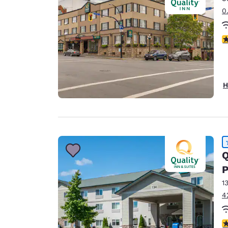
0
3
H
Q
P
1
4
4