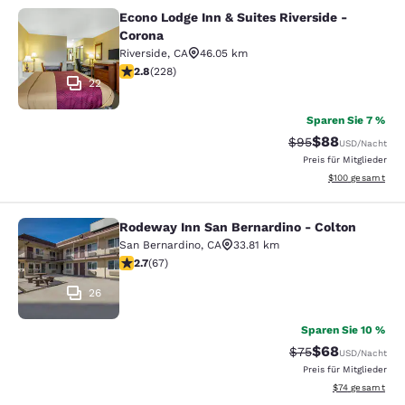
Econo Lodge Inn & Suites Riverside -
Econo Lodge Inn & Suites Riverside 
Corona
Riverside
,
CA
46.05 km
2.76-Sterne-Bewertung. Mittelmäßig. 228 Bewertunge
2.8
(
228
)
22
Sparen Sie 7 %
$88
Durchgestrichener 
Vergünstigter P
$95
USD
/Nacht
Preis für Mitglieder
Geschätzte Gesam
$100
gesamt
Rodeway Inn San Bernardino - Colton
Rodeway Inn San Bernardino - Colt
San Bernardino
,
CA
33.81 km
2.72-Sterne-Bewertung. Mittelmäßig. 67 Bewertungen
2.7
(
67
)
26
Sparen Sie 10 %
$68
Durchgestrichener 
Vergünstigter P
$75
USD
/Nacht
Preis für Mitglieder
Geschätzte Gesa
$74
gesamt