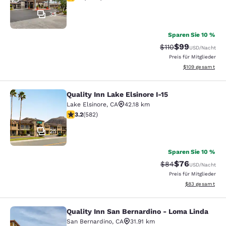
35
Sparen Sie 10 %
$99
Durchgestrichener 
Vergünstigter P
$110
USD
/Nacht
Preis für Mitglieder
Geschätzte Gesam
$109
gesamt
Quality Inn Lake Elsinore I-15
Quality Inn Lake Elsinore I-15
Lake Elsinore
,
CA
42.18 km
3.23-Sterne-Bewertung. Gut. 582 Bewertungen
3.2
(
582
)
25
Sparen Sie 10 %
$76
Durchgestrichener 
Vergünstigter P
$84
USD
/Nacht
Preis für Mitglieder
Geschätzte Gesa
$83
gesamt
Quality Inn San Bernardino - Loma Linda
Quality Inn San Bernardino - Loma 
San Bernardino
,
CA
31.91 km