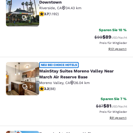
Downtown
Riverside
,
CA
34.43 km
3.66-Sterne-Bewertung. Gut. 1192 Bewertungen
3.7
(
1.192
)
24
Sparen Sie 10 %
$89
Durchgestrichener 
Vergünstigter P
$99
USD
/Nacht
Preis für Mitglieder
Geschätzte Gesa
$101
gesamt
MainStay Suites Moreno Valley Near
NEU BEI CHOICE HOTELS
MainStay Suites Moreno Valley Near
March Air Reserve Base
Moreno Valley
,
CA
26.04 km
21
3.16-Sterne-Bewertung. Gut. 88 Bewertungen
3.2
(
88
)
Sparen Sie 7 %
$81
Durchgestrichener
Vergünstigter P
$87
USD
/Nacht
Preis für Mitglieder
Geschätzte Gesa
$91
gesamt