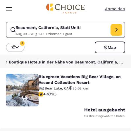
Ladevorgang abgeschlossen
Weiter Zu Hauptinhalt
Anmelden
Beaumont, California, Stati Uniti
Suche für Beaumont, California, Stati Uniti ändern. Check-in-Datum A
Aug 09 - Aug 10
•
1 zimmer, 1 gast
5
Map
Sortieren und Filtern,
5 Filter aktuell ausgewählt
1 Boutique Hotels in der Nähe von Beaumont, California, Stati Uniti entsprechen Ihren Filtern
Bluegreen Vacations Big Bear Village, an
Bluegreen Vacations Big Bear Villag
Ascend Collection Resort
Big Bear Lake
,
CA
35.03 km
4.63-Sterne-Bewertung. Außergewöhnlich. 120 Bewer
4.6
(
120
)
61
Hotel ausgebucht
für Ihre ausgewählten Daten