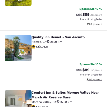
Sparen Sie 10 %
$89
Durchgestrichener 
Vergünstigter P
$99
USD
/Nacht
Preis für Mitglieder
Geschätzte Gesam
$100
gesamt
Quality Inn Hemet - San Jacinto
Quality Inn Hemet - San Jacinto
Hemet
,
CA
20.29 km
4.07-Sterne-Bewertung. Sehr gut. 1062 Bewertungen
4.1
(
1.062
)
23
Sparen Sie 10 %
$89
Durchgestrichener 
Vergünstigter P
$99
USD
/Nacht
Preis für Mitglieder
Geschätzte Gesam
$100
gesamt
Comfort Inn & Suites Moreno Valley Near
Comfort Inn & Suites Moreno Valley
March Air Reserve Base
Moreno Valley
,
CA
25.58 km
3.54-Sterne-Bewertung. Gut. 1061 Bewertungen
3.5
(
1.061
)