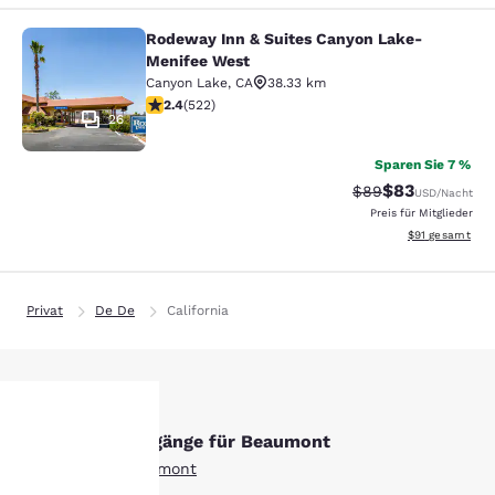
Rodeway Inn & Suites Canyon Lake-
Rodeway Inn & Suites Canyon Lake
Menifee West
Canyon Lake
,
CA
38.33 km
2.43-Sterne-Bewertung. Mittelmäßig. 522 Bewertunge
2.4
(
522
)
26
Sparen Sie 7 %
$83
Durchgestrichener 
Vergünstigter P
$89
USD
/Nacht
Preis für Mitglieder
Geschätzte Gesa
$91
gesamt
Privat
De De
California
Andere Suchvorgänge für Beaumont
hre
Alle Hotels in Beaumont