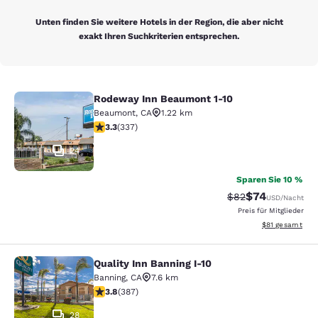
Unten finden Sie weitere Hotels in der Region, die aber nicht
exakt Ihren Suchkriterien entsprechen.
Rodeway Inn Beaumont 1-10
Rodeway Inn Beaumont 1-10
Beaumont
,
CA
1.22 km
3.26-Sterne-Bewertung. Gut. 337 Bewertungen
3.3
(
337
)
24
Sparen Sie 10 %
$74
Durchgestrichener 
Vergünstigter P
$82
USD
/Nacht
Preis für Mitglieder
Geschätzte Gesa
$81
gesamt
Quality Inn Banning I-10
Quality Inn Banning I-10
Banning
,
CA
7.6 km
3.81-Sterne-Bewertung. Gut. 387 Bewertungen
3.8
(
387
)
28