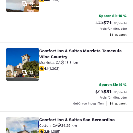
46
Sparen Sie 10 %
$71
Durchgestrichener
Vergünstigter P
$79
USD
/Nacht
Preis für Mitglieder
Geschätzte Gesa
$81
gesamt
Comfort Inn & Suites Murrieta Temecula
Comfort Inn & Suites Murrieta Tem
Wine Country
Murrieta
,
CA
45.5 km
4.07-Sterne-Bewertung. Sehr gut. 1303 Bewertungen
4.1
(
1.303
)
32
Sparen Sie 19 %
$81
Durchgestrichener
Vergünstigter P
$99
USD
/Nacht
Preis für Mitglieder
Geschätzte Gesa
Gebühren inbegriffen
$91
gesamt
Comfort Inn & Suites San Bernardino
Comfort Inn & Suites San Bernardin
Colton
,
CA
34.29 km
3.82-Sterne-Bewertung. Gut. 1085 Bewertungen
3.8
(
1.085
)