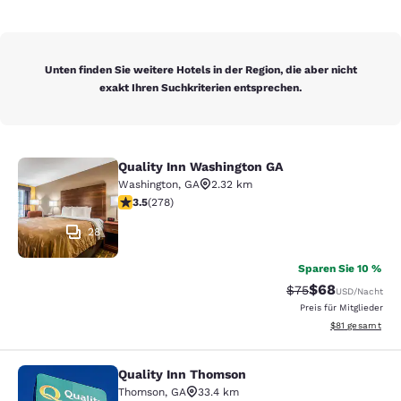
Unten finden Sie weitere Hotels in der Region, die aber nicht
exakt Ihren Suchkriterien entsprechen.
Quality Inn Washington GA
Quality Inn Washington GA
Washington
,
GA
2.32 km
3.48-Sterne-Bewertung. Gut. 278 Bewertungen
3.5
(
278
)
28
Sparen Sie 10 %
$68
Durchgestrichener 
Vergünstigter P
$75
USD
/Nacht
Preis für Mitglieder
Geschätzte Gesa
$81
gesamt
Quality Inn Thomson
Quality Inn Thomson
Thomson
,
GA
33.4 km