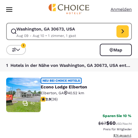
Ladevorgang abgeschlossen
Weiter Zu Hauptinhalt
Anmelden
Washington, GA 30673, USA
Suche für Washington, GA 30673, USA ändern. Check-in-Datum Aug 09,
Aug 09 - Aug 10
•
1 zimmer, 1 gast
1
Map
Sortieren und Filtern,
1 Filter aktuell ausgewählt
1 Hotels in der Nähe von Washington, GA 30673, USA entsprechen Ihren Filtern
Econo Lodge Elberton
NEU BEI CHOICE HOTELS
Econo Lodge Elberton
Elberton
,
GA
40.52 km
2.88-Sterne-Bewertung. Mittelmäßig. 26 Bewertungen
2.9
(
26
)
40
Sparen Sie 10 %
$60
Durchgestrichener 
Vergünstigter P
$67
USD
/Nacht
Preis für Mitglieder
Geschätzte Gesa
$74
gesamt