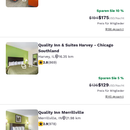
Sparen Sie 10 %
$175
Durchgestrichener P
Vergünstigter Pr
$194
USD
/Nacht
Preis für Mitglieder
Geschätzte Gesam
$196
gesamt
Quality Inn & Suites Harvey - Chicago
Quality Inn & Suites Harvey - Chica
Southland
Harvey
,
IL
16.35 km
2.82-Sterne-Bewertung. Mittelmäßig. 869 Bewertunge
2.8
(
869
)
44
Sparen Sie 5 %
$129
Durchgestrichener P
Vergünstigter Pr
$136
USD
/Nacht
Preis für Mitglieder
Geschätzte Gesam
$145
gesamt
Quality Inn Merrillville
Quality Inn Merrillville
Merrillville
,
IN
21.98 km
2.9-Sterne-Bewertung. Mittelmäßig. 978 Bewertungen
2.9
(
978
)