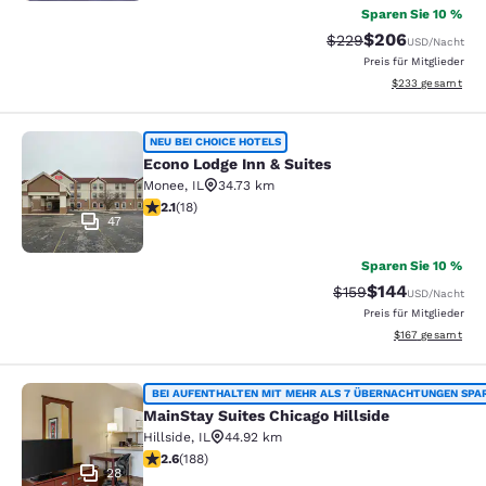
Sparen Sie 10 %
$206
Durchgestrichener Pr
Vergünstigter Pre
$229
USD
/Nacht
Preis für Mitglieder
Geschätzte Gesam
$233
gesamt
Econo Lodge Inn & Suites
NEU BEI CHOICE HOTELS
Econo Lodge Inn & Suites
Monee
,
IL
34.73 km
2.06-Sterne-Bewertung. Mittelmäßig. 18 Bewertungen
2.1
(
18
)
47
Sparen Sie 10 %
$144
Durchgestrichener P
Vergünstigter Pr
$159
USD
/Nacht
Preis für Mitglieder
Geschätzte Gesam
$167
gesamt
MainStay Suites Chicago Hillside
BEI AUFENTHALTEN MIT MEHR ALS 7 ÜBERNACHTUNGEN SPA
MainStay Suites Chicago Hillside
Hillside
,
IL
44.92 km
2.63-Sterne-Bewertung. Mittelmäßig. 188 Bewertungen
2.6
(
188
)
28