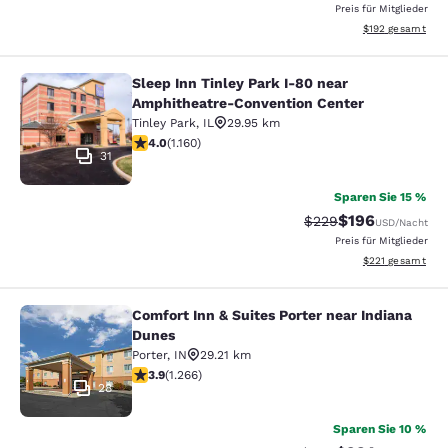
Preis für Mitglieder
Geschätzte Gesam
$192
gesamt
Sleep Inn Tinley Park I-80 near
Sleep Inn Tinley Park I-80 near Am
Amphitheatre-Convention Center
Tinley Park
,
IL
29.95 km
4.01-Sterne-Bewertung. Sehr gut. 1160 Bewertungen
4.0
(
1.160
)
31
Sparen Sie 15 %
$196
Durchgestrichener Pr
Vergünstigter Pr
$229
USD
/Nacht
Preis für Mitglieder
Geschätzte Gesam
$221
gesamt
Comfort Inn & Suites Porter near Indiana
Comfort Inn & Suites Porter near In
Dunes
Porter
,
IN
29.21 km
3.91-Sterne-Bewertung. Gut. 1266 Bewertungen
3.9
(
1.266
)
28
Sparen Sie 10 %