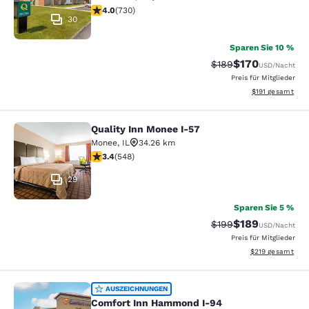
4.04-Sterne-Bewertung. Sehr gut. 730 Bewertungen
4.0
(
730
)
30
Sparen Sie 10 %
$170
Durchgestrichener Pr
Vergünstigter Pr
$189
USD
/Nacht
Preis für Mitglieder
Geschätzte Gesa
$191
gesamt
Quality Inn Monee I-57
Quality Inn Monee I-57
Monee
,
IL
34.26 km
3.43-Sterne-Bewertung. Gut. 548 Bewertungen
3.4
(
548
)
29
Sparen Sie 5 %
$189
Durchgestrichener Pr
Vergünstigter Pr
$199
USD
/Nacht
Preis für Mitglieder
Geschätzte Gesam
$219
gesamt
Comfort Inn Hammond I-94
AUSZEICHNUNGEN
Comfort Inn Hammond I-94