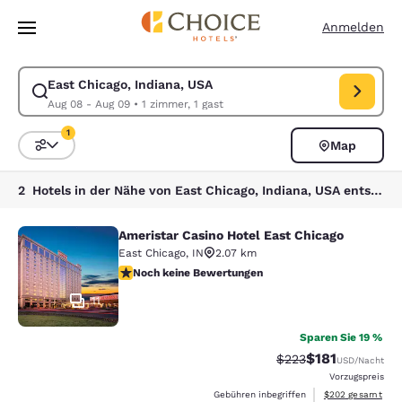
Ladevorgang abgeschlossen
Weiter Zu Hauptinhalt
Anmelden
East Chicago, Indiana, USA
Suche für East Chicago, Indiana, USA ändern. Check-in-Datum Aug 08,
Aug 08 - Aug 09
•
1 zimmer, 1 gast
1
Map
Sortieren und Filtern,
1 Filter aktuell ausgewählt
2 Hotels in der Nähe von East Chicago, Indiana, USA entsprechen Ihren Filtern
Ameristar Casino Hotel East Chicago
Ameristar Casino Hotel East Chicag
East Chicago
,
IN
2.07 km
Noch keine Bewertungen
Noch keine Bewertungen
11
Sparen Sie 19 %
$181
Durchgestrichener P
Vergünstigter Pr
$223
USD
/Nacht
Vorzugspreis
Geschätzte Gesam
Gebühren inbegriffen
$202
gesamt