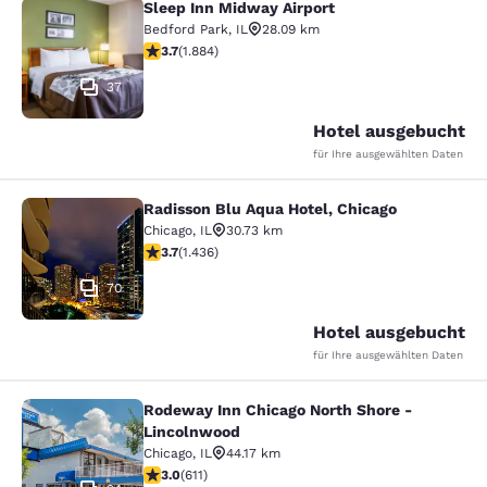
Sleep Inn Midway Airport
Sleep Inn Midway Airport
Bedford Park
,
IL
28.09 km
3.71-Sterne-Bewertung. Gut. 1884 Bewertungen
3.7
(
1.884
)
37
Hotel ausgebucht
für Ihre ausgewählten Daten
Radisson Blu Aqua Hotel, Chicago
Radisson Blu Aqua Hotel, Chicago
Chicago
,
IL
30.73 km
3.66-Sterne-Bewertung. Gut. 1436 Bewertungen
3.7
(
1.436
)
70
Hotel ausgebucht
für Ihre ausgewählten Daten
Rodeway Inn Chicago North Shore -
Rodeway Inn Chicago North Shore -
Lincolnwood
Chicago
,
IL
44.17 km
2.98-Sterne-Bewertung. Mittelmäßig. 611 Bewertungen
3.0
(
611
)