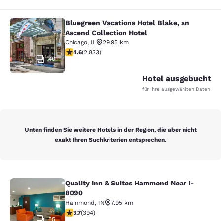
Bluegreen Vacations Hotel Blake, an
Bluegreen Vacations Hotel Blake, an
Ascend Collection Hotel
Chicago
,
IL
29.95 km
4.59-Sterne-Bewertung. Hervorragend. 2833 Bewertu
4.6
(
2.833
)
40
Hotel ausgebucht
für Ihre ausgewählten Daten
Unten finden Sie weitere Hotels in der Region, die aber nicht
exakt Ihren Suchkriterien entsprechen.
Quality Inn & Suites Hammond Near I-
Quality Inn & Suites Hammond Near
8090
Hammond
,
IN
7.95 km
3.71-Sterne-Bewertung. Gut. 394 Bewertungen
3.7
(
394
)
55