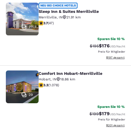
Sleep Inn & Suites Merrillville
NEU BEI CHOICE HOTELS
Sleep Inn & Suites Merrillville
Merrillville
,
IN
21.91 km
3.68-Sterne-Bewertung. Gut. 47 Bewertungen
3.7
(
47
)
37
Sparen Sie 10 %
$176
Durchgestrichener P
Vergünstigter Pr
$195
USD
/Nacht
Preis für Mitglieder
Geschätzte Gesam
$197
gesamt
Comfort Inn Hobart-Merrillville
Comfort Inn Hobart-Merrillville
Hobart
,
IN
18.86 km
3.28-Sterne-Bewertung. Gut. 1078 Bewertungen
3.3
(
1.078
)
29
Sparen Sie 10 %
$179
Durchgestrichener Pr
Vergünstigter Pr
$199
USD
/Nacht
Preis für Mitglieder
Geschätzte Gesam
$201
gesamt