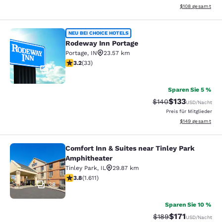
Geschätzte Gesam
$108
gesamt
Rodeway Inn Portage
NEU BEI CHOICE HOTELS
Rodeway Inn Portage
Portage
,
IN
23.57 km
3.18-Sterne-Bewertung. Gut. 33 Bewertungen
3.2
(
33
)
2
Sparen Sie 5 %
$133
Durchgestrichener P
Vergünstigter Pr
$140
USD
/Nacht
Preis für Mitglieder
Geschätzte Gesam
$149
gesamt
Comfort Inn & Suites near Tinley Park
Comfort Inn & Suites near Tinley P
Amphitheater
Tinley Park
,
IL
29.87 km
3.8-Sterne-Bewertung. Gut. 1611 Bewertungen
3.8
(
1.611
)
38
Sparen Sie 10 %
$171
Durchgestrichener P
Vergünstigter Pr
$189
USD
/Nacht