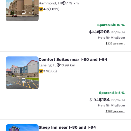
Hammond
,
IN
7.79 km
4.56-Sterne-Bewertung. Hervorragend. 1032 Bewertun
4.6
(
1.032
)
49
Sparen Sie 10 %
$208
Durchgestrichener Pr
Vergünstigter Pre
$231
USD
/Nacht
Preis für Mitglieder
Geschätzte Gesam
$233
gesamt
Comfort Suites near I-80 and I-94
Comfort Suites near I-80 and I-94
Lansing
,
IL
10.99 km
3.5-Sterne-Bewertung. Gut. 965 Bewertungen
3.5
(
965
)
38
Sparen Sie 5 %
$184
Durchgestrichener Pr
Vergünstigter Pr
$194
USD
/Nacht
Preis für Mitglieder
Geschätzte Gesam
$207
gesamt
Sleep Inn near I-80 and I-94
Sleep Inn near I-80 and I-94