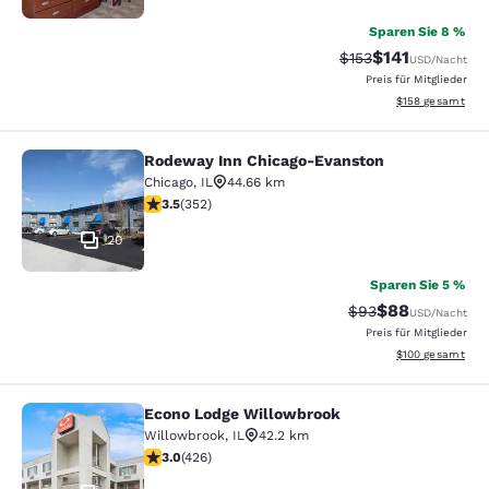
Sparen Sie 8 %
$141
Durchgestrichener P
Vergünstigter Pr
$153
USD
/Nacht
Preis für Mitglieder
Geschätzte Gesam
$158
gesamt
Rodeway Inn Chicago-Evanston
Rodeway Inn Chicago-Evanston
Chicago
,
IL
44.66 km
3.47-Sterne-Bewertung. Gut. 352 Bewertungen
3.5
(
352
)
20
Sparen Sie 5 %
$88
Durchgestrichener 
Vergünstigter P
$93
USD
/Nacht
Preis für Mitglieder
Geschätzte Gesam
$100
gesamt
Econo Lodge Willowbrook
Econo Lodge Willowbrook
Willowbrook
,
IL
42.2 km
2.99-Sterne-Bewertung. Mittelmäßig. 426 Bewertunge
3.0
(
426
)