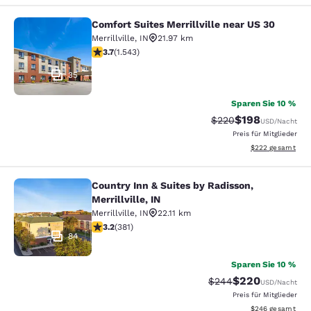
Comfort Suites Merrillville near US 30
Comfort Suites Merrillville near US 
Merrillville
,
IN
21.97 km
3.7-Sterne-Bewertung. Gut. 1543 Bewertungen
3.7
(
1.543
)
35
Sparen Sie 10 %
$198
Durchgestrichener Pr
Vergünstigter Pr
$220
USD
/Nacht
Preis für Mitglieder
Geschätzte Gesam
$222
gesamt
Country Inn & Suites by Radisson,
Country Inn & Suites by Radisson, Mer
Merrillville, IN
Merrillville
,
IN
22.11 km
3.18-Sterne-Bewertung. Gut. 381 Bewertungen
3.2
(
381
)
84
Sparen Sie 10 %
$220
Durchgestrichener Pr
Vergünstigter Pre
$244
USD
/Nacht
Preis für Mitglieder
Geschätzte Gesam
$246
gesamt