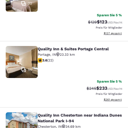
22
Sparen Sie 5 %
$123
Durchgestrichener P
Vergünstigter Pr
$129
USD
/Nacht
Preis für Mitglieder
Geschätzte Gesam
$137
gesamt
Quality Inn & Suites Portage Central
Quality Inn & Suites Portage Central
Portage
,
IN
23.33 km
3.64-Sterne-Bewertung. Gut. 22 Bewertungen
3.6
(
22
)
55
Sparen Sie 5 %
$233
Durchgestrichener Pr
Vergünstigter Pr
$245
USD
/Nacht
Preis für Mitglieder
Geschätzte Gesam
$261
gesamt
Quality Inn Chesterton near Indiana Dunes
Quality Inn Chesterton near Indiana
National Park I-94
Chesterton
,
IN
34.69 km