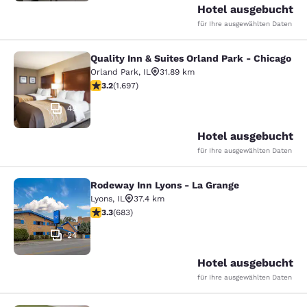
Hotel ausgebucht
für Ihre ausgewählten Daten
Quality Inn & Suites Orland Park - Chicago
Quality Inn & Suites Orland Park - 
Orland Park
,
IL
31.89 km
3.22-Sterne-Bewertung. Gut. 1697 Bewertungen
3.2
(
1.697
)
48
Hotel ausgebucht
für Ihre ausgewählten Daten
Rodeway Inn Lyons - La Grange
Rodeway Inn Lyons - La Grange
Lyons
,
IL
37.4 km
3.33-Sterne-Bewertung. Gut. 683 Bewertungen
3.3
(
683
)
24
Hotel ausgebucht
für Ihre ausgewählten Daten