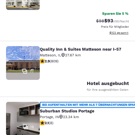
30
Sparen Sie 5 %
$93
Durchgestrichener 
Vergünstigter P
$98
USD
/Nacht
Preis für Mitglieder
Geschätzte Gesam
$103
gesamt
Quality Inn & Suites Matteson near I-57
Quality Inn & Suites Matteson near 
Matteson
,
IL
27.67 km
2.87-Sterne-Bewertung. Mittelmäßig. 809 Bewertunge
2.9
(
809
)
32
Hotel ausgebucht
für Ihre ausgewählten Daten
Suburban Studios Portage
BEI AUFENTHALTEN MIT MEHR ALS 7 ÜBERNACHTUNGEN SPA
Suburban Studios Portage
Portage
,
IN
23.34 km
2.12-Sterne-Bewertung. Mittelmäßig. 8 Bewertungen
2.1
(
8
)
19