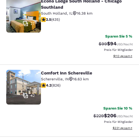
Econo Lodge South Holland - Chicago
Econo Lodge South Holland - Chica
Southland
South Holland
,
IL
16.38 km
2.47-Sterne-Bewertung. Mittelmäßig. 435 Bewertungen
2.5
(
435
)
27
Sparen Sie 5 %
$94
Durchgestrichener 
Vergünstigter P
$99
USD
/Nacht
Preis für Mitglieder
Geschätzte Gesa
$113
gesamt
Comfort Inn Schereville
Comfort Inn Schereville
Schererville
,
IN
16.63 km
4.18-Sterne-Bewertung. Sehr gut. 826 Bewertungen
4.2
(
826
)
42
Sparen Sie 10 %
$206
Durchgestrichener Pr
Vergünstigter Pre
$229
USD
/Nacht
Preis für Mitglieder
Geschätzte Gesam
$231
gesamt