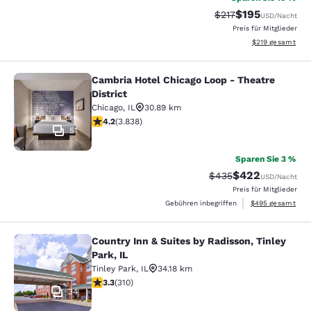
$195
Durchgestrichener P
Vergünstigter Pr
$217
USD
/Nacht
Preis für Mitglieder
Geschätzte Gesam
$219
gesamt
Cambria Hotel Chicago Loop - Theatre
Cambria Hotel Chicago Loop - Theatr
District
Chicago
,
IL
30.89 km
4.21-Sterne-Bewertung. Hervorragend. 3838 Bewertun
4.2
(
3.838
)
51
Sparen Sie 3 %
$422
Durchgestrichener Pr
Vergünstigter Pre
$435
USD
/Nacht
Preis für Mitglieder
Geschätzte Gesam
Gebühren inbegriffen
$495
gesamt
Country Inn & Suites by Radisson, Tinley
Country Inn & Suites by Radisson, Ti
Park, IL
Tinley Park
,
IL
34.18 km
3.32-Sterne-Bewertung. Gut. 310 Bewertungen
3.3
(
310
)
34