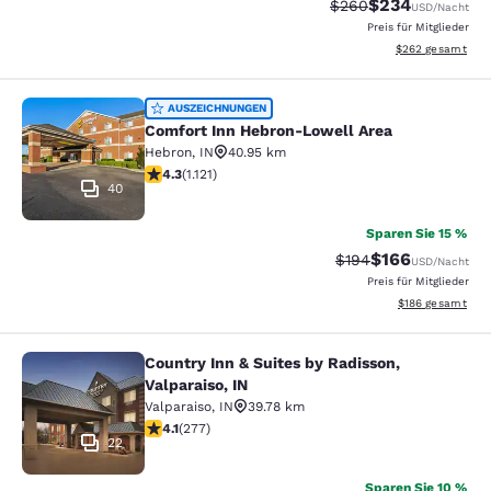
$234
Durchgestrichener Pr
Vergünstigter Pr
$260
USD
/Nacht
Preis für Mitglieder
Geschätzte Gesam
$262
gesamt
Comfort Inn Hebron-Lowell Area
AUSZEICHNUNGEN
Comfort Inn Hebron-Lowell Area
Hebron
,
IN
40.95 km
4.3-Sterne-Bewertung. Hervorragend. 1121 Bewertung
4.3
(
1.121
)
40
Sparen Sie 15 %
$166
Durchgestrichener Pr
Vergünstigter Pr
$194
USD
/Nacht
Preis für Mitglieder
Geschätzte Gesam
$186
gesamt
Country Inn & Suites by Radisson,
Country Inn & Suites by Radisson, Va
Valparaiso, IN
Valparaiso
,
IN
39.78 km
4.14-Sterne-Bewertung. Sehr gut. 277 Bewertungen
4.1
(
277
)
22
Sparen Sie 10 %