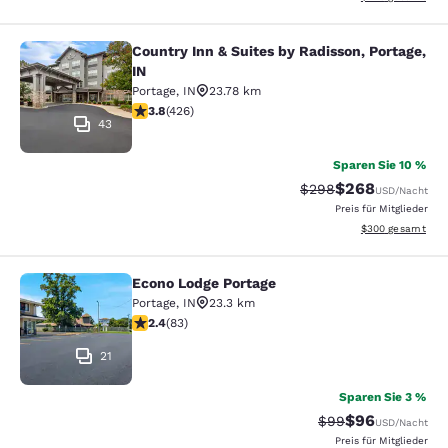
Country Inn & Suites by Radisson, Portage,
Country Inn & Suites by Radisson, Po
IN
Portage
,
IN
23.78 km
3.79-Sterne-Bewertung. Gut. 426 Bewertungen
3.8
(
426
)
43
Sparen Sie 10 %
$268
Durchgestrichener Pr
Vergünstigter Pre
$298
USD
/Nacht
Preis für Mitglieder
Geschätzte Gesam
$300
gesamt
Econo Lodge Portage
Econo Lodge Portage
Portage
,
IN
23.3 km
2.35-Sterne-Bewertung. Mittelmäßig. 83 Bewertungen
2.4
(
83
)
21
Sparen Sie 3 %
$96
Durchgestrichener 
Vergünstigter P
$99
USD
/Nacht
Preis für Mitglieder