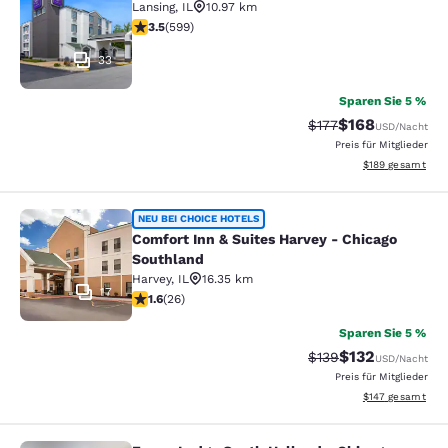
Lansing
,
IL
10.97 km
3.54-Sterne-Bewertung. Gut. 599 Bewertungen
3.5
(
599
)
33
Sparen Sie 5 %
$168
Durchgestrichener P
Vergünstigter Pr
$177
USD
/Nacht
Preis für Mitglieder
Geschätzte Gesam
$189
gesamt
Comfort Inn & Suites Harvey - Chic
NEU BEI CHOICE HOTELS
Comfort Inn & Suites Harvey - Chicago
Southland
Harvey
,
IL
16.35 km
17
1.65-Sterne-Bewertung. Mittelmäßig. 26 Bewertungen
1.6
(
26
)
Sparen Sie 5 %
$132
Durchgestrichener P
Vergünstigter Pr
$139
USD
/Nacht
Preis für Mitglieder
Geschätzte Gesam
$147
gesamt