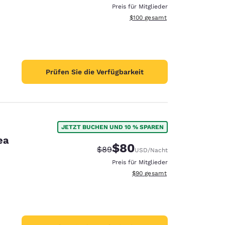
Preis für Mitglieder
Geschätzte Gesamtdetails anzei
$100
gesamt
Prüfen Sie die Verfügbarkeit
JETZT BUCHEN UND 10 % SPAREN
ea
$80
Durchgestrichener Preis:
Vergünstigter Preis:
$89
USD
/Nacht
Preis für Mitglieder
Geschätzte Gesamtdetails anze
$90
gesamt