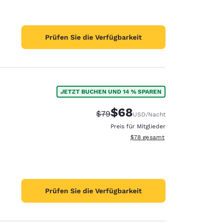
Prüfen Sie die Verfügbarkeit
JETZT BUCHEN UND 14 % SPAREN
$68
Durchgestrichener Preis:
Vergünstigter Preis:
$79
USD
/Nacht
Preis für Mitglieder
Geschätzte Gesamtdetails anze
$78
gesamt
Prüfen Sie die Verfügbarkeit