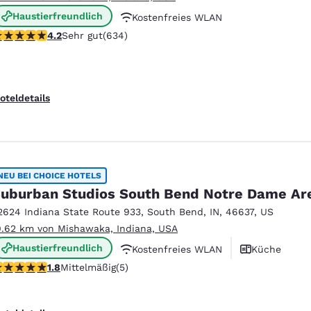
Haustierfreundlich
Kostenfreies WLAN
.17-Sterne-Bewertung. Sehr gut. 634 Bewertungen
4.2
Sehr gut
(634)
Kostenfreies warmes Frühstück
oteldetails
NEU BEI CHOICE HOTELS
uburban Studios South Bend Notre Dame Ar
2624 Indiana State Route 933
,
South Bend
,
IN
,
46637
,
US
0.62 km von Mishawaka, Indiana, USA
Haustierfreundlich
Kostenfreies WLAN
Küche
.8-Sterne-Bewertung. Mittelmäßig. 5 Bewertungen
1.8
Mittelmäßig
(5)