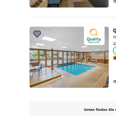
H
Q
1
3
3
H
Unten finden Sie 