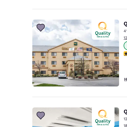
Q
4
1
3
H
Q
1
1