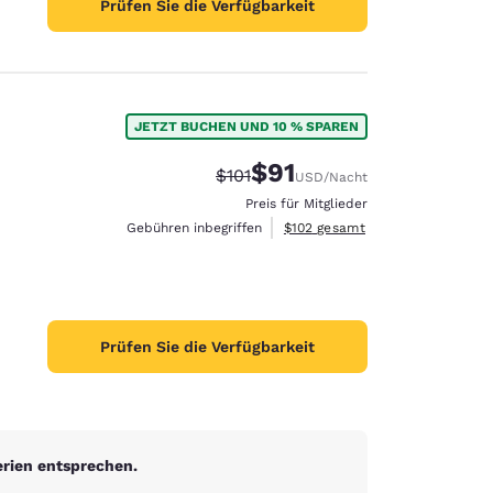
Prüfen Sie die Verfügbarkeit
JETZT BUCHEN UND 10 % SPAREN
$91
Durchgestrichener Preis:
Vergünstigter Preis:
$101
USD
/Nacht
Preis für Mitglieder
Geschätzte Gesamtdetails anzei
Gebühren inbegriffen
$102
gesamt
Prüfen Sie die Verfügbarkeit
erien entsprechen.