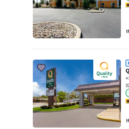
3
H
Q
4
1
2
H