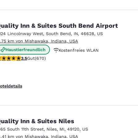
uality Inn & Suites South Bend Airport
124 Lincolnway West
,
South Bend
,
IN
,
46628
,
US
2.75 km von Mishawaka, Indiana, USA
Haustierfreundlich
Kostenfreies WLAN
.46-Sterne-Bewertung. Gut. 670 Bewertungen
3.5
Gut
(670)
Kostenfreies warmes Frühstück
oteldetails
uality Inn & Suites Niles
265 South 11th Street
,
Niles
,
MI
,
49120
,
US
8.41 km von Mishawaka, Indiana, USA