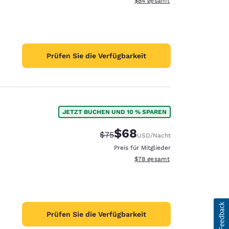
$84
gesamt
Prüfen Sie die Verfügbarkeit
JETZT BUCHEN UND 10 % SPAREN
$68
Durchgestrichener Preis:
Vergünstigter Preis:
$75
USD
/Nacht
Preis für Mitglieder
Geschätzte Gesamtdetails anze
$78
gesamt
Prüfen Sie die Verfügbarkeit