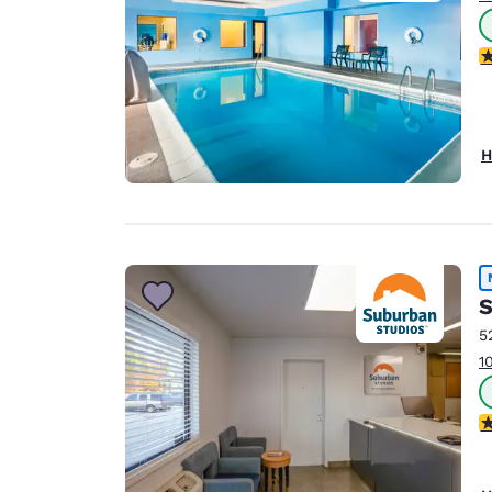
4
H
S
5
1
1