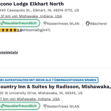
México
Mexico
cono Lodge Elkhart North
Español
English
440 Cassopolis St.
,
Elkhart
,
IN
,
46514-5712
,
US
7.51 km von Mishawaka, Indiana, USA
Haustierfreundlich
Kostenfreies WLAN
Wäscherei
nd
Germany
España
English
Español
.97-Sterne-Bewertung. Mittelmäßig. 447 Bewertungen
3.0
Mittelmäßig
(447)
France
France
Français
English
oteldetails
Italia
Italy
Italiano
English
ngdom
BEI AUFENTHALTEN MIT MEHR ALS 7 ÜBERNACHTUNGEN SPAREN
ountry Inn & Suites by Radisson, Mishawaka,
20 W University Drive
,
Mishawaka
,
IN
,
46545
,
US
India
New Zealan
.7 km von Mishawaka, Indiana, USA
English
English
Haustierfreundlich
Kostenfreies WLAN