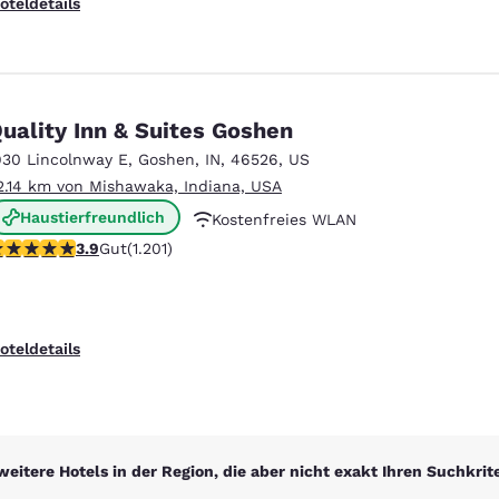
oteldetails
uality Inn & Suites Goshen
930 Lincolnway E
,
Goshen
,
IN
,
46526
,
US
2.14 km von Mishawaka, Indiana, USA
Haustierfreundlich
Kostenfreies WLAN
.91-Sterne-Bewertung. Gut. 1201 Bewertungen
3.9
Gut
(1.201)
Kostenfreies warmes Frühstück
oteldetails
weitere Hotels in der Region, die aber nicht exakt Ihren Suchkrit