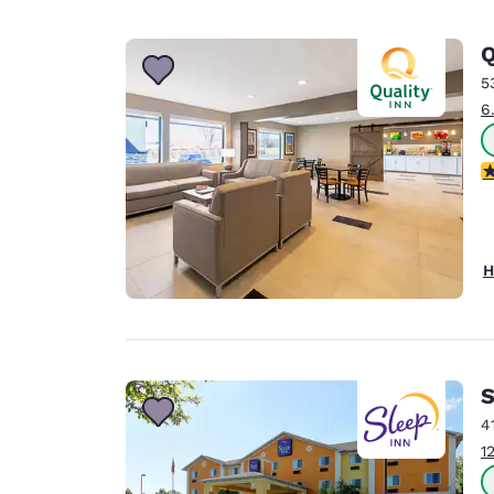
Q
5
6
3
H
S
4
1