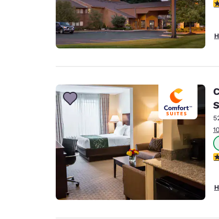
3
H
C
S
5
1
3
H