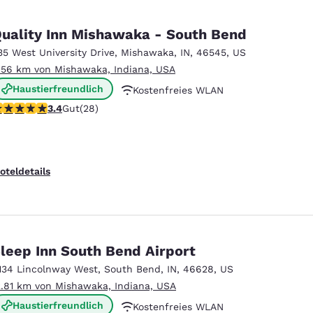
uality Inn Mishawaka - South Bend
35 West University Drive
,
Mishawaka
,
IN
,
46545
,
US
.56 km von Mishawaka, Indiana, USA
Haustierfreundlich
Kostenfreies WLAN
.39-Sterne-Bewertung. Gut. 28 Bewertungen
3.4
Gut
(28)
Kostenfreies kontinentales Frühstück
oteldetails
leep Inn South Bend Airport
134 Lincolnway West
,
South Bend
,
IN
,
46628
,
US
2.81 km von Mishawaka, Indiana, USA
Haustierfreundlich
Kostenfreies WLAN