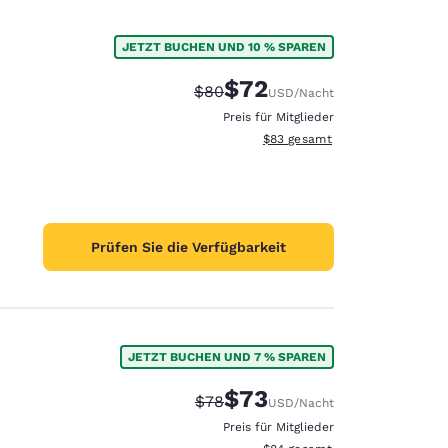
JETZT BUCHEN UND 10 % SPAREN
$72
Durchgestrichener Preis:
Vergünstigter Preis:
$80
USD
/Nacht
Preis für Mitglieder
Geschätzte Gesamtdetails anze
$83
gesamt
Prüfen Sie die Verfügbarkeit
JETZT BUCHEN UND 7 % SPAREN
$73
Durchgestrichener Preis:
Vergünstigter Preis:
$78
USD
/Nacht
Preis für Mitglieder
Geschätzte Gesamtdetails anze