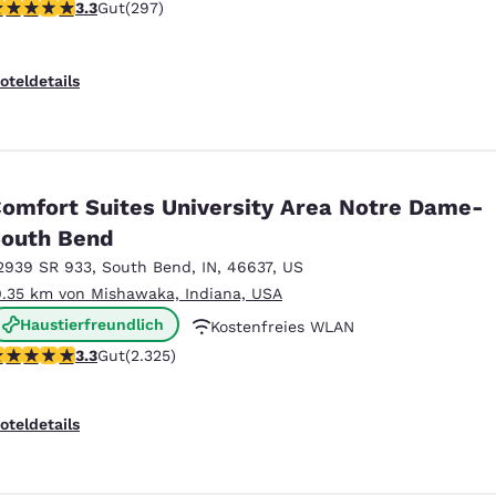
.34-Sterne-Bewertung. Gut. 297 Bewertungen
3.3
Gut
(297)
Kostenfreies warmes Frühstück
oteldetails
omfort Suites University Area Notre Dame-
outh Bend
2939 SR 933
,
South Bend
,
IN
,
46637
,
US
0.35 km von Mishawaka, Indiana, USA
Haustierfreundlich
Kostenfreies WLAN
.33-Sterne-Bewertung. Gut. 2325 Bewertungen
3.3
Gut
(2.325)
Kostenfreies warmes Frühstück
oteldetails