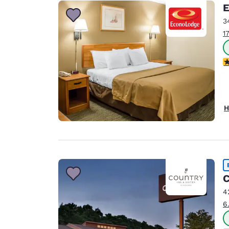
Canada
E
Français
3
Europa
1
Deutschla
Deutsch
2
Spain
English
H
Ireland
English
United Ki
English
C
Asien-Pazifik
4
Australia
6
English