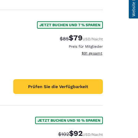
JETZT BUCHEN UND 7 % SPAREN
$79
Durchgestrichener Preis:
Vergünstigter Preis:
$85
USD
/Nacht
Preis für Mitglieder
Geschätzte Gesamtdetails anze
$91
gesamt
Prüfen Sie die Verfügbarkeit
JETZT BUCHEN UND 10 % SPAREN
$92
Durchgestrichener Preis:
Vergünstigter Preis:
$102
USD
/Nacht