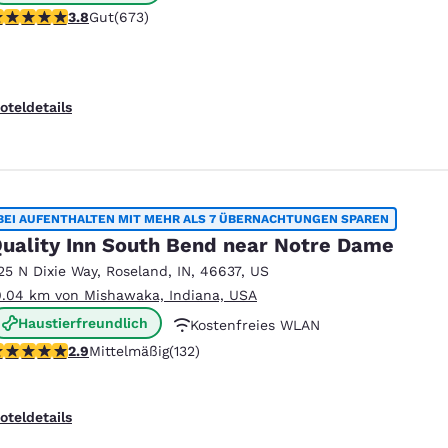
.77-Sterne-Bewertung. Gut. 673 Bewertungen
3.8
Gut
(673)
Kostenfreies warmes Frühstück
oteldetails
BEI AUFENTHALTEN MIT MEHR ALS 7 ÜBERNACHTUNGEN SPAREN
uality Inn South Bend near Notre Dame
25 N Dixie Way
,
Roseland
,
IN
,
46637
,
US
0.04 km von Mishawaka, Indiana, USA
Haustierfreundlich
Kostenfreies WLAN
.85-Sterne-Bewertung. Mittelmäßig. 132 Bewertungen
2.9
Mittelmäßig
(132)
Kostenfreies kontinentales Frühstück
oteldetails