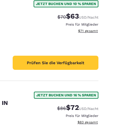
JETZT BUCHEN UND 10 % SPAREN
$63
Durchgestrichener Preis:
Vergünstigter Preis:
$70
USD
/Nacht
Preis für Mitglieder
Geschätzte Gesamtdetails anze
$71
gesamt
Prüfen Sie die Verfügbarkeit
JETZT BUCHEN UND 16 % SPAREN
 IN
$72
Durchgestrichener Preis:
Vergünstigter Preis:
$86
USD
/Nacht
d
Preis für Mitglieder
Geschätzte Gesamtdetails anze
$83
gesamt