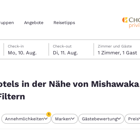
ruppen
Angebote
Reisetipps
Montag, 10. August
Dienstag, 11. August
Dienstag, 11. August Check-out-Datum ausgewählt
Montag, 10. August Check-in-Datum ausgewählt
Check-in
Check-out
Zimmer und Gäste
Mo, 10. Aug.
Di, 11. Aug.
1 Zimmer, 1 Gast
n und Standort
nd
ishawaka, Indiana, USA entsprechen Ihren Filtern
Ihre bevorzugte Sprache aus
otels in der Nähe von Mishawaka,
amerika
iltern
tes
Estados Unidos
América Lat
Español
Español
1
Annehmlichkeiten
Marken
Gästebewertung
Preis
atina
Latin America
Canada
 aktuell ausgewählt
English
English
1 Filter aktuell ausgewählt