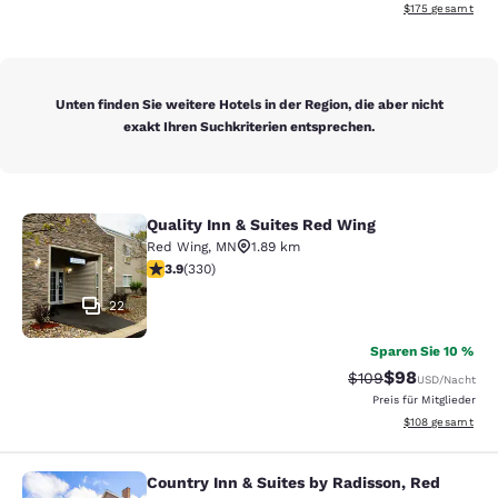
Geschätzte Gesam
$175
gesamt
Unten finden Sie weitere Hotels in der Region, die aber nicht
exakt Ihren Suchkriterien entsprechen.
Quality Inn & Suites Red Wing
Quality Inn & Suites Red Wing
Red Wing
,
MN
1.89 km
3.94-Sterne-Bewertung. Gut. 330 Bewertungen
3.9
(
330
)
22
Sparen Sie 10 %
$98
Durchgestrichener P
Vergünstigter P
$109
USD
/Nacht
Preis für Mitglieder
Geschätzte Gesam
$108
gesamt
Country Inn & Suites by Radisson, Red
Country Inn & Suites by Radisson, 