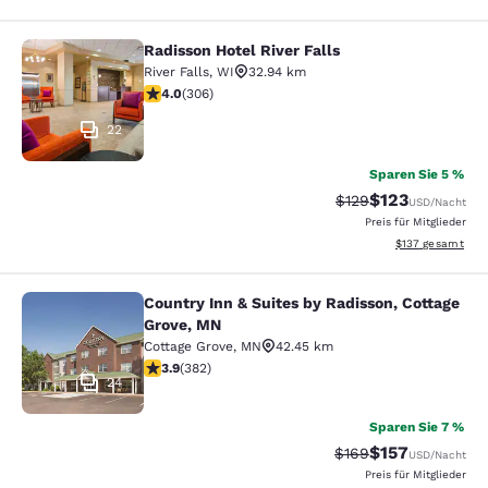
Radisson Hotel River Falls
Radisson Hotel River Falls
River Falls
,
WI
32.94 km
3.95-Sterne-Bewertung. Gut. 306 Bewertungen
4.0
(
306
)
22
Sparen Sie 5 %
$123
Durchgestrichener P
Vergünstigter Pr
$129
USD
/Nacht
Preis für Mitglieder
Geschätzte Gesam
$137
gesamt
Country Inn & Suites by Radisson, Cottage
Country Inn & Suites by Radisson, C
Grove, MN
Cottage Grove
,
MN
42.45 km
3.9-Sterne-Bewertung. Gut. 382 Bewertungen
3.9
(
382
)
24
Sparen Sie 7 %
$157
Durchgestrichener P
Vergünstigter Pr
$169
USD
/Nacht
Preis für Mitglieder