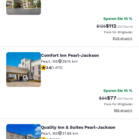
35
Sparen Sie 10 %
$112
Durchgestrichener P
Vergünstigter Pr
$125
USD
/Nacht
Preis für Mitglieder
Geschätzte Gesam
$126
gesamt
Comfort Inn Pearl-Jackson
Comfort Inn Pearl-Jackson
Pearl
,
MS
39.15 km
3.64-Sterne-Bewertung. Gut. 1470 Bewertungen
3.6
(
1.470
)
29
Sparen Sie 10 %
$77
Durchgestrichener 
Vergünstigter P
$85
USD
/Nacht
Preis für Mitglieder
Geschätzte Gesa
$86
gesamt
Quality Inn & Suites Pearl-Jackson
Quality Inn & Suites Pearl-Jackson
Pearl
,
MS
37.88 km
4.02-Sterne-Bewertung. Sehr gut. 862 Bewertungen