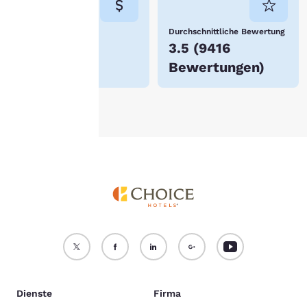
speichert.
Niedrigster Preis
Durchschnittliche Bewertung
itere Informationen finden
$54
3.5
(
9416
e in unserer
Cookie-
Bewertungen
)
chtlinie
.
Alle Cookies akzeptieren
Alle Cookies ablehnen
Dienste
Firma