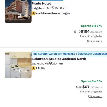
Prado Hotel
Prado Hotel
Ridgeland
,
MS
25.66 km
Noch keine Bewertungen
Noch keine Bewertungen
39
Sparen Sie 5 %
$104
Durchgestrichener P
Vergünstigter Pr
$110
USD
/Nacht
Preis für Mitglieder
Geschätzte Gesa
$115
gesamt
Suburban Studios Jackson North
BEI AUFENTHALTEN MIT MEHR ALS 7 ÜBERNACHTUNGEN SPA
Suburban Studios Jackson North
Jackson
,
MS
27.4 km
2.85-Sterne-Bewertung. Mittelmäßig. 26 Bewertungen
2.9
(
26
)
6
Sparen Sie 5 %
$67
Durchgestrichener 
Vergünstigter P
$70
USD
/Nacht
Preis für Mitglieder
Geschätzte Gesa
$74
gesamt