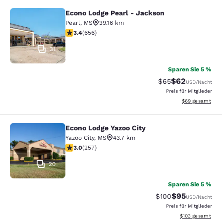
Econo Lodge Pearl - Jackson
Econo Lodge Pearl - Jackson
Pearl
,
MS
39.16 km
3.36-Sterne-Bewertung. Gut. 656 Bewertungen
3.4
(
656
)
31
Sparen Sie 5 %
$62
Durchgestrichener 
Vergünstigter P
$65
USD
/Nacht
Preis für Mitglieder
Geschätzte Gesa
$69
gesamt
Econo Lodge Yazoo City
Econo Lodge Yazoo City
Yazoo City
,
MS
43.7 km
3.04-Sterne-Bewertung. Mittelmäßig. 257 Bewertunge
3.0
(
257
)
20
Sparen Sie 5 %
$95
Durchgestrichener 
Vergünstigter P
$100
USD
/Nacht
Preis für Mitglieder
Geschätzte Gesam
$103
gesamt