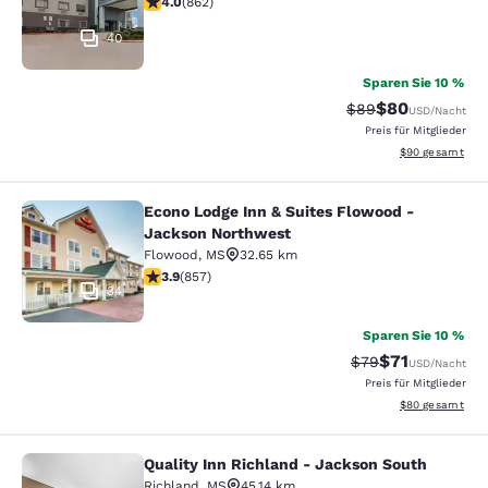
4.0
(
862
)
40
Sparen Sie 10 %
$80
Durchgestrichener 
Vergünstigter P
$89
USD
/Nacht
Preis für Mitglieder
Geschätzte Gesa
$90
gesamt
Econo Lodge Inn & Suites Flowood -
Econo Lodge Inn & Suites Flowood 
Jackson Northwest
Flowood
,
MS
32.65 km
3.94-Sterne-Bewertung. Gut. 857 Bewertungen
3.9
(
857
)
34
Sparen Sie 10 %
$71
Durchgestrichener
Vergünstigter P
$79
USD
/Nacht
Preis für Mitglieder
Geschätzte Gesa
$80
gesamt
Quality Inn Richland - Jackson South
Quality Inn Richland - Jackson Sou
Richland
,
MS
45.14 km