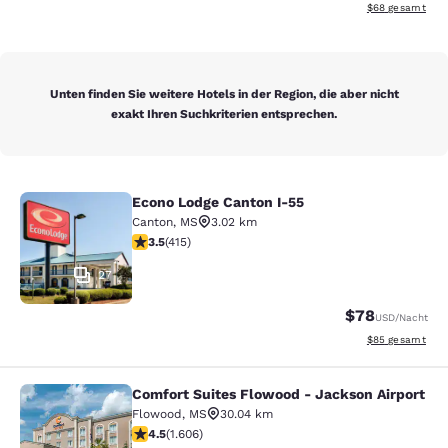
Geschätzte Gesa
$68
gesamt
Unten finden Sie weitere Hotels in der Region, die aber nicht
exakt Ihren Suchkriterien entsprechen.
Econo Lodge Canton I-55
Econo Lodge Canton I-55
Canton
,
MS
3.02 km
3.45-Sterne-Bewertung. Gut. 415 Bewertungen
3.5
(
415
)
27
$78
USD
/Nacht
Geschätzte Gesa
$85
gesamt
Comfort Suites Flowood - Jackson Airport
Comfort Suites Flowood - Jackson A
Flowood
,
MS
30.04 km
4.49-Sterne-Bewertung. Hervorragend. 1606 Bewertun
4.5
(
1.606
)