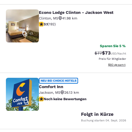
Econo Lodge Clinton - Jackson West
Econo Lodge Clinton - Jackson Wes
Clinton
,
MS
41.98 km
3.14-Sterne-Bewertung. Gut. 192 Bewertungen
3.1
(
192
)
17
Sparen Sie 5 %
$73
Durchgestrichener
Vergünstigter P
$77
USD
/Nacht
Preis für Mitglieder
Geschätzte Gesa
$80
gesamt
Comfort Inn
NEU BEI CHOICE HOTELS
Comfort Inn
Jackson
,
MS
26.13 km
Noch keine Bewertungen
Noch keine Bewertungen
2
Folgt in Kürze
Buchung starten
04. Sept. 2026