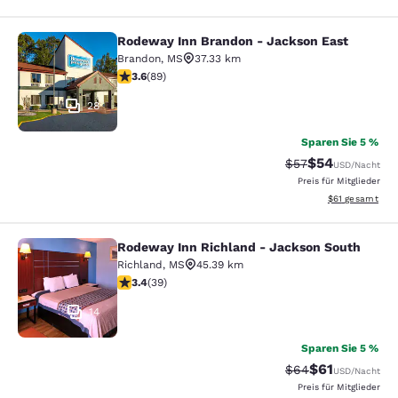
Rodeway Inn Brandon - Jackson East
Rodeway Inn Brandon - Jackson Ea
Brandon
,
MS
37.33 km
3.56-Sterne-Bewertung. Gut. 89 Bewertungen
3.6
(
89
)
28
Sparen Sie 5 %
$54
Durchgestrichener
Vergünstigter P
$57
USD
/Nacht
Preis für Mitglieder
Geschätzte Gesa
$61
gesamt
Rodeway Inn Richland - Jackson South
Rodeway Inn Richland - Jackson So
Richland
,
MS
45.39 km
3.44-Sterne-Bewertung. Gut. 39 Bewertungen
3.4
(
39
)
14
Sparen Sie 5 %
$61
Durchgestrichener
Vergünstigter P
$64
USD
/Nacht
Preis für Mitglieder