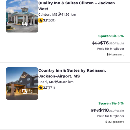
Quality Inn & Suites Clinton - Jackson
Quality Inn & Suites Clinton - Jack
West
Clinton
,
MS
41.93 km
3.72-Sterne-Bewertung. Gut. 531 Bewertungen
3.7
(
531
)
31
Sparen Sie 5 %
$76
Durchgestrichener 
Vergünstigter P
$80
USD
/Nacht
Preis für Mitglieder
Geschätzte Gesa
$84
gesamt
Country Inn & Suites by Radisson,
Country Inn & Suites by Radisson, 
Jackson-Airport, MS
Pearl
,
MS
39.82 km
3.68-Sterne-Bewertung. Gut. 171 Bewertungen
3.7
(
171
)
12
Sparen Sie 5 %
$110
Durchgestrichener P
Vergünstigter Pr
$116
USD
/Nacht
Preis für Mitglieder
Geschätzte Gesam
$123
gesamt