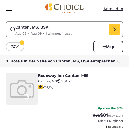
Ladevorgang abgeschlossen
Weiter Zu Hauptinhalt
Anmelden
Canton, MS, USA
Suche für Canton, MS, USA ändern. Check-in-Datum Aug 08, Check-out
Aug 08 - Aug 09
•
1 zimmer, 1 gast
1
Map
Sortieren und Filtern,
1 Filter aktuell ausgewählt
3 Hotels in der Nähe von Canton, MS, USA entsprechen Ihren Filtern
Rodeway Inn Canton I-55
Rodeway Inn Canton I-55
Canton
,
MS
3.01 km
2.92-Sterne-Bewertung. Mittelmäßig. 12 Bewertungen
2.9
(
12
)
1
Sparen Sie 5 %
$81
Durchgestrichener
Vergünstigter P
$85
USD
/Nacht
Preis für Mitglieder
Geschätzte Gesa
$88
gesamt