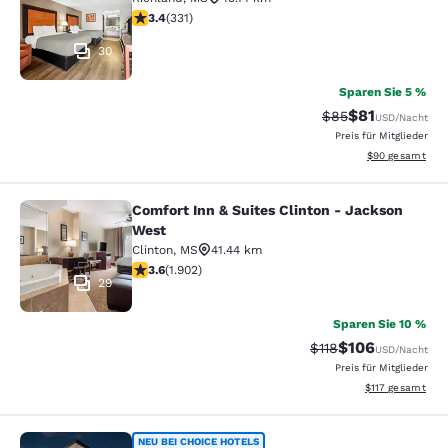
3.4-Sterne-Bewertung. Gut. 331 Bewertungen
3.4
(
331
)
30
Sparen Sie 5 %
$81
Durchgestrichener
Vergünstigter P
$85
USD
/Nacht
Preis für Mitglieder
Geschätzte Gesa
$90
gesamt
Comfort Inn & Suites Clinton - Jackson
Comfort Inn & Suites Clinton - Jac
West
Clinton
,
MS
41.44 km
3.58-Sterne-Bewertung. Gut. 1902 Bewertungen
3.6
(
1.902
)
29
Sparen Sie 10 %
$106
Durchgestrichener P
Vergünstigter Pr
$118
USD
/Nacht
Preis für Mitglieder
Geschätzte Gesa
$117
gesamt
NEU BEI CHOICE HOTELS