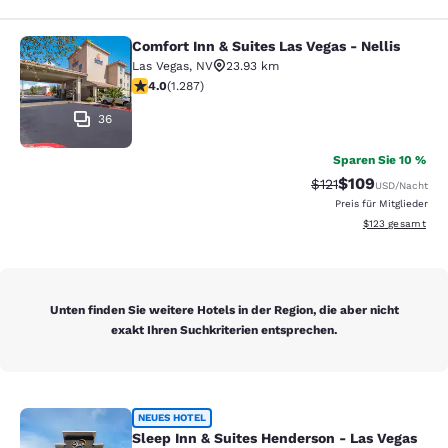
Comfort Inn & Suites Las Vegas - Nellis
Comfort Inn & Suites Las Vegas - Nel
Las Vegas
,
NV
23.93 km
4.03-Sterne-Bewertung. Sehr gut. 1287 Bewertungen
4.0
(
1.287
)
36
Sparen Sie 10 %
$109
Durchgestrichener P
Vergünstigter Pr
$121
USD
/Nacht
Preis für Mitglieder
Geschätzte Gesam
$123
gesamt
Unten finden Sie weitere Hotels in der Region, die aber nicht
exakt Ihren Suchkriterien entsprechen.
Sleep Inn & Suites Henderson - Las
NEUES HOTEL
Sleep Inn & Suites Henderson - Las Vegas