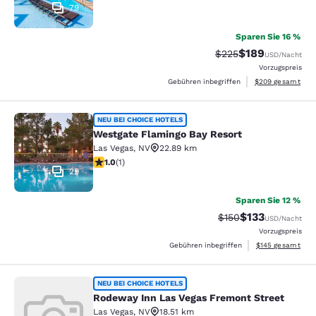
79
Sparen Sie 16 %
$189
Durchgestrichener Pr
Vergünstigter Pr
$225
USD
/Nacht
Vorzugspreis
Geschätzte Gesam
Gebühren inbegriffen
$209
gesamt
Westgate Flamingo Bay Resort
NEU BEI CHOICE HOTELS
Westgate Flamingo Bay Resort
Las Vegas
,
NV
22.89 km
1-Stern-Bewertung. Mittelmäßig. 1 Bewertung
1.0
(
1
)
29
Sparen Sie 12 %
$133
Durchgestrichener P
Vergünstigter Pr
$150
USD
/Nacht
Vorzugspreis
Geschätzte Gesam
Gebühren inbegriffen
$145
gesamt
Rodeway Inn Las Vegas Fremont Str
NEU BEI CHOICE HOTELS
Rodeway Inn Las Vegas Fremont Street
Las Vegas
,
NV
18.51 km