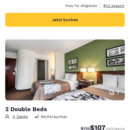
Geschätzte Ges
Preis für Mitglieder
$112
gesamt
Jetzt buchen
3
2 Double Beds
4 Gäste
Nichtraucher
$107
Durchgestrichener Pre
Vergünstigter Prei
$119
USD
/Nacht