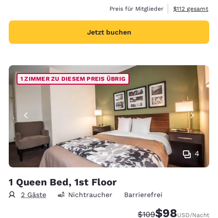
Geschätzte Ges
Preis für Mitglieder
$112
gesamt
Jetzt buchen
1 ZIMMER ZU DIESEM PREIS ÜBRIG
4
1 Queen Bed, 1st Floor
2 Gäste
Nichtraucher
Barrierefrei
$98
Durchgestrichener Pr
Vergünstigter Pr
$109
USD
/Nacht