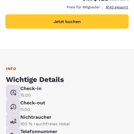
Geschätzte Gesa
Preis für Mitglieder
$143
gesamt
Jetzt buchen
INFO
Wichtige Details
Check-in
15:00
Check-out
11:00
Nichtraucher
100 % rauchfreies Hotel
Telefonnummer