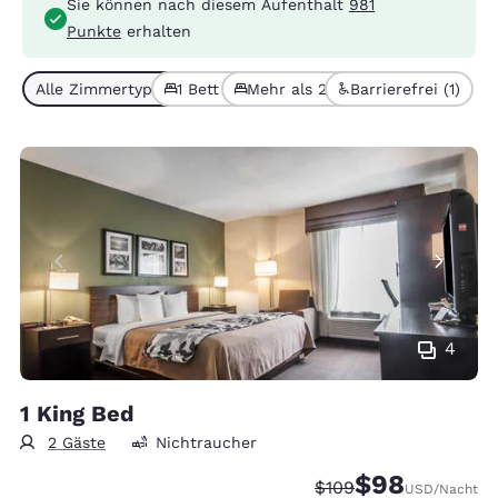
Sie können nach diesem Aufenthalt
981
Punkte
erhalten
Alle Zimmertypen (4)
1 Bett (3)
Mehr als 2 Betten (1)
Barrierefrei (1)
4
1 King Bed
2 Gäste
Nichtraucher
$98
Durchgestrichener Pr
Vergünstigter Pr
$109
USD
/Nacht