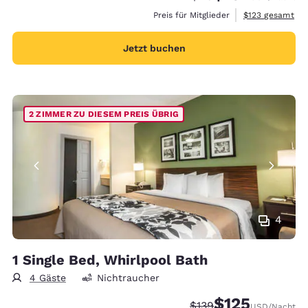
Geschätzte Gesa
Preis für Mitglieder
$123
gesamt
Jetzt buchen
2 ZIMMER ZU DIESEM PREIS ÜBRIG
4
1 Single Bed, Whirlpool Bath
4 Gäste
Nichtraucher
$125
Durchgestrichener Pre
Vergünstigter Prei
$139
USD
/Nacht