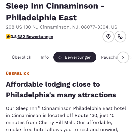
Sleep Inn Cinnaminson -
Philadelphia East
208 US 130 N.
,
Cinnaminson
,
NJ
,
08077-3304
,
US
3.83-Sterne-Bewertung. Gut.
3.8
682 Bewertungen
Überblick
Info
Bewertungen
Pauschalpaket
ÜBERBLICK
Affordable lodging close to
Philadelphia's many attractions
®
Our Sleep Inn
Cinnaminson Philadelphia East hotel
in Cinnaminson is located off Route 130, just 10
minutes from Cherry Hill Mall. Our affordable,
smoke-free hotel allows you to rest and unwind,