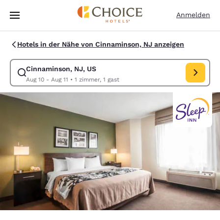
Ladevorgang abgeschlossen
Weiter Zu Hauptinhalt
Anmelden
Hotels in der Nähe von Cinnaminson, NJ anzeigen
Cinnaminson, NJ, US
Suche für Cinnaminson, NJ, US ändern. Check-in-Datum Aug 10, Check-
Aug 10 - Aug 11
•
1 zimmer, 1 gast