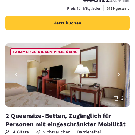
$135
USD
/Nacht
Geschätzte Gesa
Preis für Mitglieder
$139
gesamt
Jetzt buchen
1 ZIMMER ZU DIESEM PREIS ÜBRIG
3
2 Queensize-Betten, Zugänglich für
Personen mit eingeschränkter Mobilität
4 Gäste
Nichtraucher
Barrierefrei