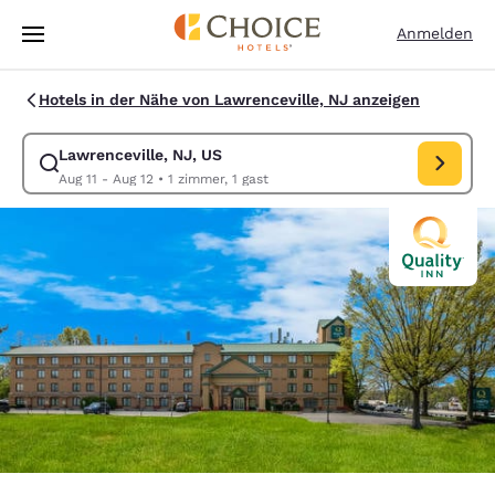
Ladevorgang abgeschlossen
Weiter Zu Hauptinhalt
Anmelden
Hotels in der Nähe von Lawrenceville, NJ anzeigen
Lawrenceville, NJ, US
Suche für Lawrenceville, NJ, US ändern. Check-in-Datum Aug 11, Chec
Aug 11 - Aug 12
•
1 zimmer, 1 gast