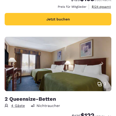
Geschätzte Gesa
Preis für Mitglieder
$124
gesamt
Jetzt buchen
3
2 Queensize-Betten
4 Gäste
Nichtraucher
$122
Durchgestrichener Pre
Vergünstigter Prei