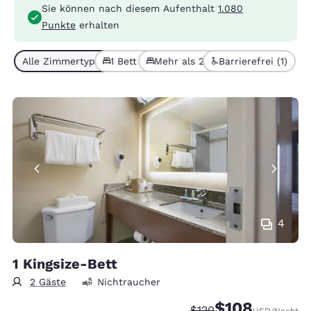
Sie können nach diesem Aufenthalt
1.080
Punkte
erhalten
Alle Zimmertypen (3)
1 Bett (1)
Mehr als 2 Betten (2)
Barrierefrei (1)
4
1 Kingsize-Bett
2 Gäste
Nichtraucher
$108
Durchgestrichener Pre
Vergünstigter Prei
$120
USD
/Nacht