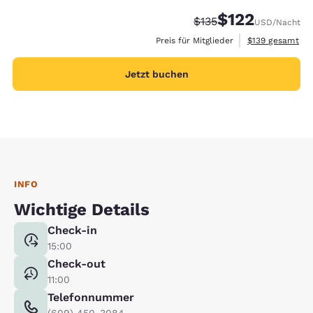
$122
Durchgestrichener Pre
Vergünstigter Prei
$135
USD
/Nacht
Geschätzte Gesa
Preis für Mitglieder
$139
gesamt
Jetzt buchen
INFO
Wichtige Details
Check-in
15:00
Check-out
11:00
Telefonnummer
(609) 450-3084