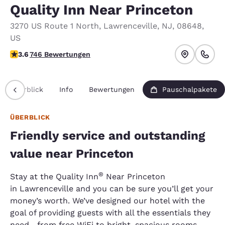
Quality Inn Near Princeton
3270 US Route 1 North
,
Lawrenceville
,
NJ
,
08648
,
US
3.62-Sterne-Bewertung. Gut.
3.6
746 Bewertungen
Überblick
Info
Bewertungen
Pauschalpakete
ÜBERBLICK
Friendly service and outstanding
value near Princeton
®
Stay at the Quality Inn
Near Princeton
in Lawrenceville and you can be sure you’ll get your
money’s worth. We’ve designed our hotel with the
goal of providing guests with all the essentials they
need—from free WiFi to bright, spacious rooms